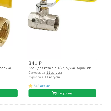
341 ₽
бабочка,
Кран для газа г-г, 1/2'', ручка, AquaLink
Самовывоз:
11 августа
Курьером:
11 августа
•
5
3 отзыва
В корзину