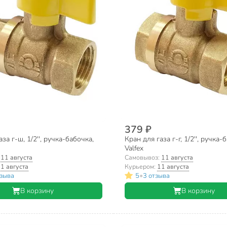
379 ₽
за г-ш, 1/2'', ручка-бабочка,
Кран для газа г-г, 1/2'', ручка-
Valfex
:
11 августа
Самовывоз:
11 августа
1 августа
Курьером:
11 августа
•
тзыва
5
3 отзыва
В корзину
В корзину