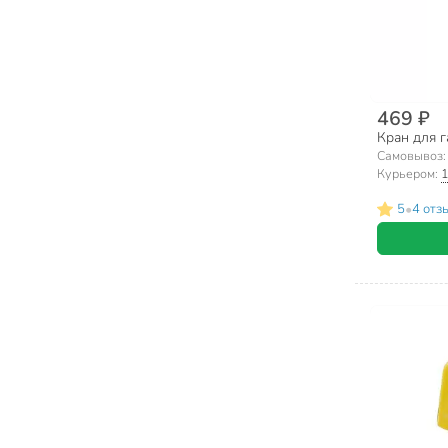
469 ₽
Кран для га
Самовывоз
Курьером:
1
•
5
4 отз