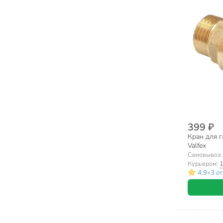
399 ₽
Кран для га
Valfex
Самовывоз
Курьером:
1
•
4.9
3 о