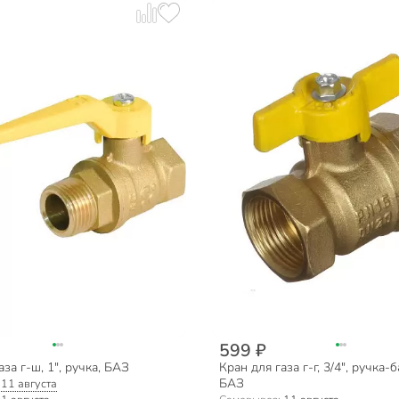
599 ₽
аза г-ш, 1", ручка, БАЗ
Кран для газа г-г, 3/4", ручка-
БАЗ
:
11 августа