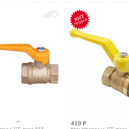
ХИТ
ПРОДАЖ
419 ₽
за г-г, 1/2'', ручка, БАЗ
Кран для газа г-ш, 1/2'', ручка, 