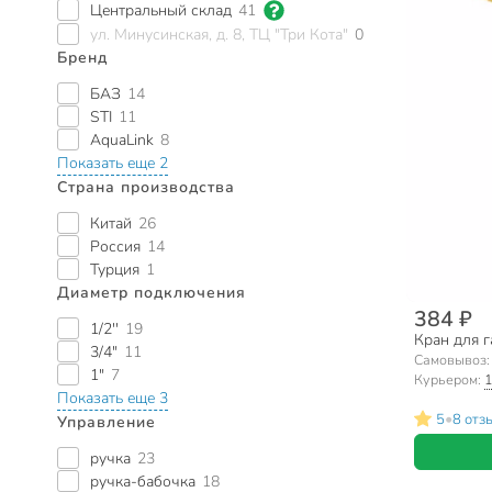
Центральный склад
41
ул. Минусинская, д. 8, ТЦ "Три Кота"
0
Бренд
БАЗ
14
STI
11
AquaLink
8
Показать еще 2
Страна производства
Китай
26
Россия
14
Турция
1
Диаметр подключения
384 ₽
1/2''
19
Кран для газ
3/4"
11
Самовывоз
1"
7
Курьером:
1
Показать еще 3
•
5
8 отз
Управление
ручка
23
ручка-бабочка
18