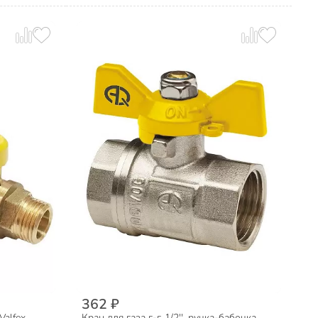
362 ₽
Valfex
Кран для газа г-г, 1/2'', ручка-бабочка,