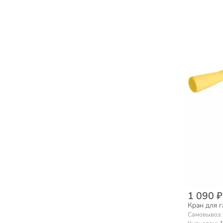
1 090 ₽
Кран для г
Самовывоз