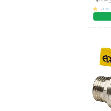
Курьером:
1
•
5
3 отз