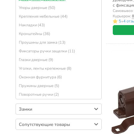
с фиксацией
Упоры дверные (50)
кг, белый,
Самовывоз
Курьером:
8
Крепления мебельные (44)
•
5
4 отз
Накладки (43)
Кронштейны (36)
Проушины для замка (13)
Фиксаторы ручки защелки (11)
Глазки дверные (9)
Уголки, ленты крепежные (8)
Оконная фурнитура (6)
Пружины дверные (5)
Поворотные ручки (2)
Замки
Замки врезные (394)
Сопутствующие товары
Замки навесные (189)
Номера на дверь (15)