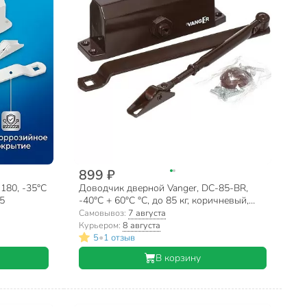
899 ₽
180, -35°C
Доводчик дверной Vanger, DC-85-BR,
25
-40°C + 60°C °C, до 85 кг, коричневый,
26410
Самовывоз:
7 августа
Курьером:
8 августа
•
5
1 отзыв
В корзину