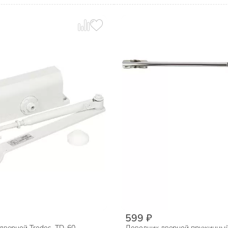
599 ₽
дверной Trodos, TD-60,
Доводчик дверной пружинный