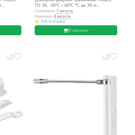
,
TD-35, -35°C + 60°C °C, до 35 кг,
серебряный, 272027
Самовывоз:
7 августа
Курьером:
8 августа
•
4.8
3 отзыва
В корзину