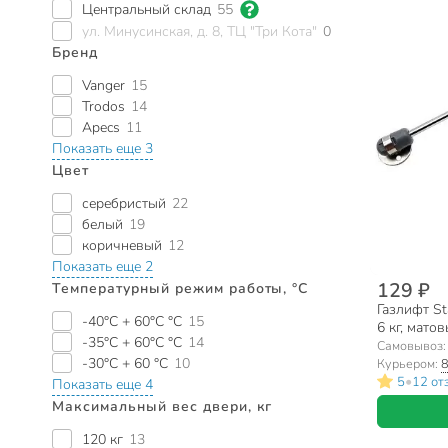
Центральный склад
55
ул. Минусинская, д. 8, ТЦ "Три Кота"
0
Бренд
Vanger
15
Trodos
14
Apecs
11
Показать еще 3
Цвет
серебристый
22
белый
19
коричневый
12
Показать еще 2
129 ₽
Температурный режим работы, °C
Газлифт St
-40°C + 60°C °C
15
6 кг, мато
-35°C + 60°C °C
14
Самовывоз
-30°C + 60 °C
10
Курьером:
8
•
5
12 от
Показать еще 4
Максимальный вес двери, кг
120 кг
13