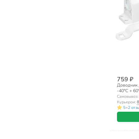
759 ₽
Доводчик 
-40°C + 60°
Самовывоз
Курьером:
8
•
5
2 отз