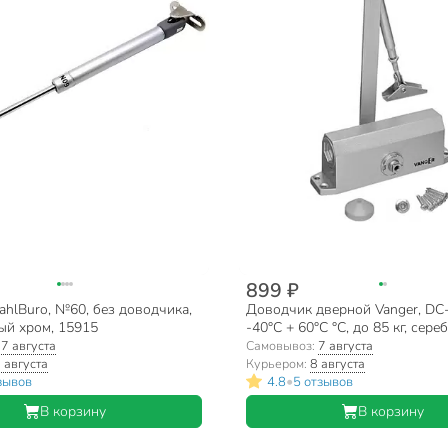
899 ₽
ahlBuro, №60, без доводчика,
Доводчик дверной Vanger, DC-
вый хром, 15915
-40°C + 60°C °C, до 85 кг, сере
26411
:
7 августа
Самовывоз:
7 августа
 августа
Курьером:
8 августа
•
зывов
4.8
5 отзывов
В корзину
В корзину