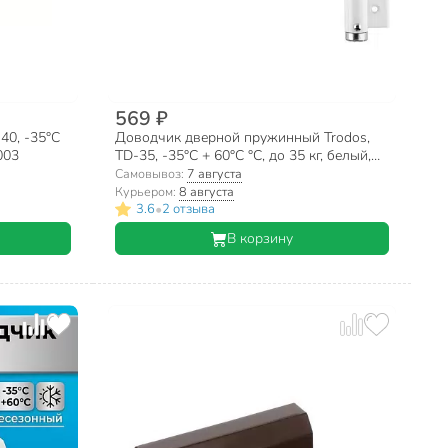
569 ₽
40, -35°C
Доводчик дверной пружинный Trodos,
003
TD-35, -35°C + 60°C °C, до 35 кг, белый,
272051
Самовывоз:
7 августа
Курьером:
8 августа
•
3.6
2 отзыва
В корзину