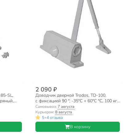
2 090 ₽
85-SL,
Доводчик дверной Trodos, TD-100,
бряный,
с фиксацией 90 °, -35°C + 60°C °C, 100 кг,
белый, 272034
Самовывоз:
7 августа
Курьером:
8 августа
•
5
4 отзыва
В корзину