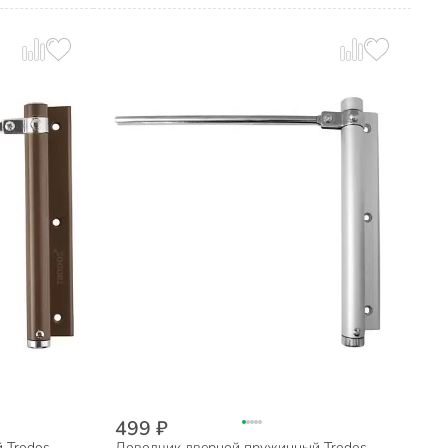
499 ₽
 Trodos,
Доводчик дверной пружинный Trodos,