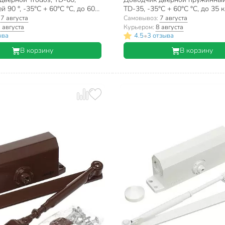
 90 °, -35°C + 60°C °C, до 60
TD-35, -35°C + 60°C °C, до 35 кг
 272028
коричневый хром, 272052
:
7 августа
Самовывоз:
7 августа
 августа
Курьером:
8 августа
•
ыва
4.5
3 отзыва
В корзину
В корзину