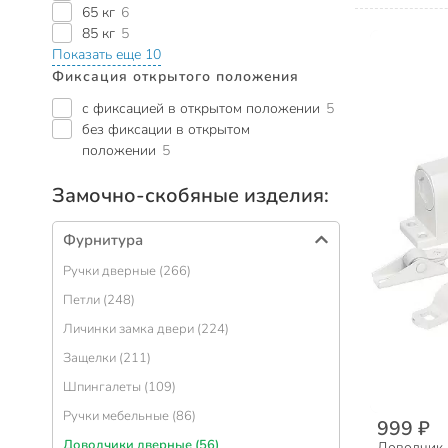
65 кг
6
85 кг
5
Показать еще 10
Фиксация открытого положения
с фиксацией в открытом положении
5
без фиксации в открытом
положении
5
Замочно-скобяные изделия:
Фурнитура
Ручки дверные (266)
Петли (248)
Личинки замка двери (224)
Защелки (211)
Шпингалеты (109)
Ручки мебельные (86)
999 ₽
Доводчики дверные (56)
Доводчик 