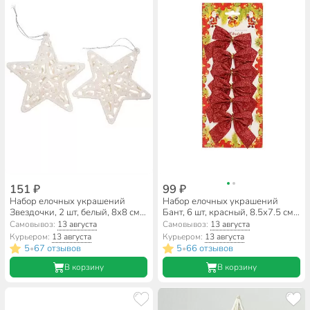
151 ₽
99 ₽
Набор елочных украшений
Набор елочных украшений
Звездочки, 2 шт, белый, 8х8 см,
Бант, 6 шт, красный, 8.5х7.5 см,
пластик, SYLKL-491997
SYHDJ-3419111A
Самовывоз:
13 августа
Самовывоз:
13 августа
Курьером:
13 августа
Курьером:
13 августа
5
67 отзывов
5
66 отзывов
•
•
В корзину
В корзину