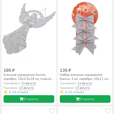
185 ₽
135 ₽
Елочное украшение Ангел,
Набор елочных украшений
серебро, 10х2.5х16 см, пластик,
Банты, 3 шт, серебро, 10х11 см,
SYYKLA-1919112
текстиль, SYHDJ-341957B
Самовывоз:
13 августа
Самовывоз:
13 августа
Курьером:
13 августа
Курьером:
13 августа
5
54 отзыва
5
52 отзыва
•
•
В корзину
В корзину