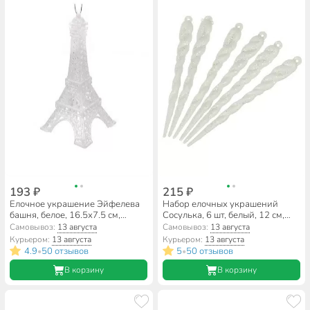
193 ₽
215 ₽
Елочное украшение Эйфелева
Набор елочных украшений
башня, белое, 16.5х7.5 см,
Сосулька, 6 шт, белый, 12 см,
полимер, SYYKLA-1821131
Y4-8468
Самовывоз:
13 августа
Самовывоз:
13 августа
Курьером:
13 августа
Курьером:
13 августа
4.9
50 отзывов
5
50 отзывов
•
•
В корзину
В корзину