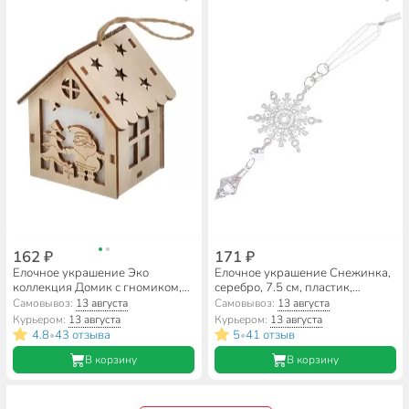
162 ₽
171 ₽
Елочное украшение Эко
Елочное украшение Снежинка,
коллекция Домик с гномиком,
серебро, 7.5 см, пластик,
6x8.7 см, МДФ, Y4-8480
SYYKLA-191921S
Самовывоз:
13 августа
Самовывоз:
13 августа
Курьером:
13 августа
Курьером:
13 августа
4.8
43 отзыва
5
41 отзыв
•
•
В корзину
В корзину