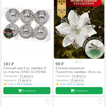
181 ₽
99 ₽
Елочный шар 6 шт, серебро, 6
Елочное украшение
см, пластик, SYQD-0119156S
Пуансеттия, серебро, 16 см, на
прищепке, Y4-3002
Самовывоз:
13 августа
Самовывоз:
13 августа
Курьером:
13 августа
Курьером:
13 августа
4.9
118 отзывов
4.9
105 отзывов
•
•
В корзину
В корзину