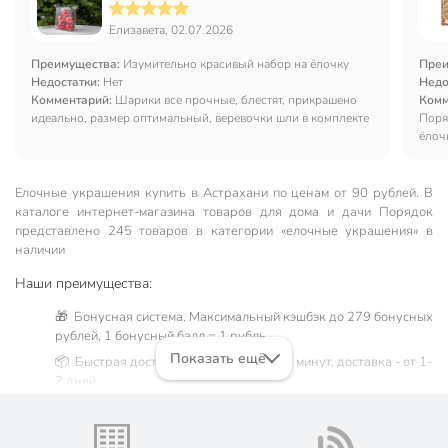
Елизавета, 02.07.2026
Преимущества:
Изумительно красивый набор на ёлочку
Преи
Недостатки:
Нет
Недо
Комментарий:
Шарики все прочные, блестят, прикрашено
Комм
идеально, размер оптимальный, веревочки шли в комплекте
Поря
ёлоч
Елочные украшения купить в Астрахани по ценам от 90 рублей. В
каталоге интернет-магазина товаров для дома и дачи Порядок
представлено 245 товаров в категории «елочные украшения» в
наличии
Наши преимущества:
🎁 Бонусная система. Максимальный кэшбэк до 279 бонусных
рублей, 1 бонусный балл = 1 рубль.
Показать ещё
📦 Быстрая доставка. Самовывоз от 60 минут, доставка - от 1-
2 дней.
🛒 Бесплатный самовывоз из магазинов города Астрахань.
Жители Астраханской области могут сделать заказ и оплатить
его онлайн на официальном сайте сети магазинов Порядок.