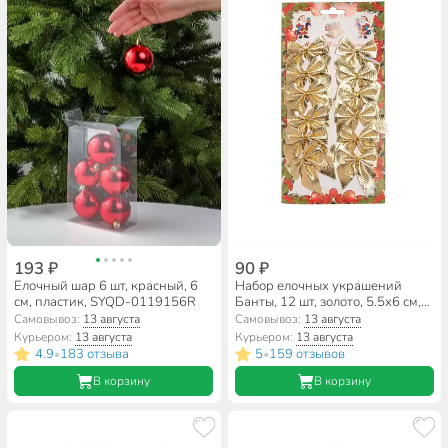
193 ₽
90 ₽
Елочный шар 6 шт, красный, 6
Набор елочных украшений
см, пластик, SYQD-0119156R
Банты, 12 шт, золото, 5.5х6 см,
текстиль, SYHDJ-3419110A
Самовывоз:
13 августа
Самовывоз:
13 августа
Курьером:
13 августа
Курьером:
13 августа
4.9
183 отзыва
5
159 отзывов
•
•
В корзину
В корзину