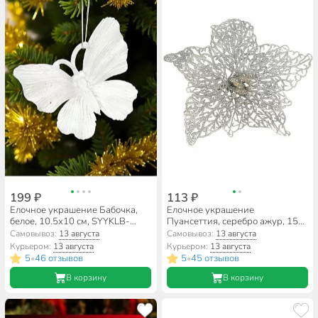
199 ₽
113 ₽
Елочное украшение Бабочка,
Елочное украшение
белое, 10.5х10 см, SYYKLB-
Пуансеттия, серебро ажур, 15
1822125
см, на прищепке, Y4-3005
Самовывоз:
13 августа
Самовывоз:
13 августа
Курьером:
13 августа
Курьером:
13 августа
5
46 отзывов
5
45 отзывов
•
•
В корзину
В корзину