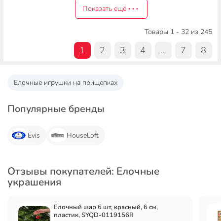
Показать ещё
Товары 1 - 32 из 245
1
2
3
4
...
7
8
Елочные игрушки на прищепках
Популярные бренды
Evis
HouseLoft
Отзывы покупателей: Елочные
украшения
Елочный шар 6 шт, красный, 6 см,
пластик, SYQD-0119156R