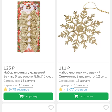
125 ₽
111 ₽
Набор елочных украшений
Набор елочных украшений
Банты, 6 шт, золото, 8.5х7.5 см,
Снежинки, 3 шт, золото, 12 см,
текстиль, SYHDJ-3419111A
пластик, SYLKL-4919155
Самовывоз:
13 августа
Самовывоз:
13 августа
Курьером:
13 августа
Курьером:
13 августа
5
79 отзывов
4.9
77 отзывов
•
•
В корзину
В корзину