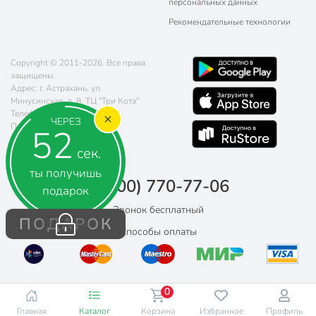
персональных данных
Рекомендательные технологии
Copyright © 2011-2026. Все права
защищены.
Адрес: г. Астрахань, ул.
Минусинская, д. 8, ТЦ "Три Кота"
Телефон:
8 (800) 770-77-06
ЧЕРЕЗ
Почта:
sales@poryadok.ru
51
сек.
ты получишь
8 (800) 770-77-06
подарок
Звонок бесплатный
ПОДАРОК
Способы оплаты
0
Главная
Каталог
Корзина
Избранное
Профиль