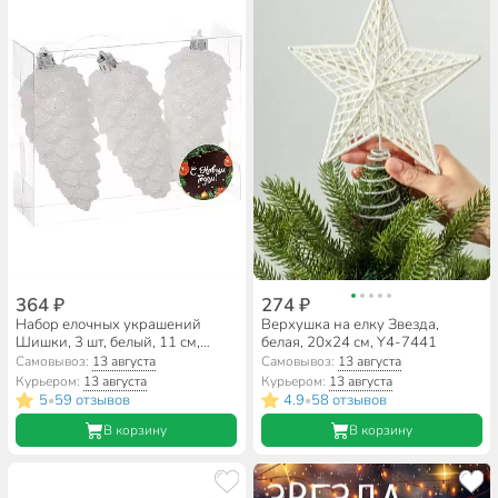
364 ₽
274 ₽
Набор елочных украшений
Верхушка на елку Звезда,
Шишки, 3 шт, белый, 11 см,
белая, 20х24 см, Y4-7441
пластик, SYQC-0119109
Самовывоз:
13 августа
Самовывоз:
13 августа
Курьером:
13 августа
Курьером:
13 августа
5
59 отзывов
4.9
58 отзывов
•
•
В корзину
В корзину