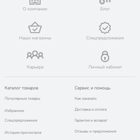
Мы предлагаем бесплатную курьерскую доставку для товара
О компании
Блог
«елочные украшения» при заказе от 3000 рублей в такие
города, как: Нариманов, Икряное, Камызяк, Красный Яр,
Харабали, Ахтубинск, Володарский, Енотаевка, Лиман,
Началово, Чёрный Яр.
💳 Оплата: онлайн на сайте интернет-гипермаркета или
Наши магазины
Спецпредложения
наличными при получении.
🛍 Скидки, акции, распродажи каждый день!
📜 Только оригинальная продукция. Интернет-гипермаркет
Порядок - официальный представитель ведущих мировых
Карьера
Личный кабинет
марок.
Каталог товаров
Сервис и помощь
Популярные товары
Как заказать
Доставка и оплата
Избранное
Спецпредложения
Гарантия и возврат
Отзывы и предложения
История просмотров