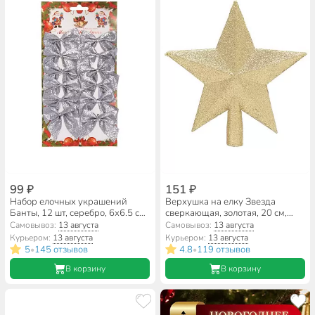
99 ₽
151 ₽
Набор елочных украшений
Верхушка на елку Звезда
Банты, 12 шт, серебро, 6х6.5 см,
сверкающая, золотая, 20 см,
текстиль, SYHDJ-3419122A
пластик, SYCD18-003G
Самовывоз:
13 августа
Самовывоз:
13 августа
Курьером:
13 августа
Курьером:
13 августа
5
145 отзывов
4.8
119 отзывов
•
•
В корзину
В корзину