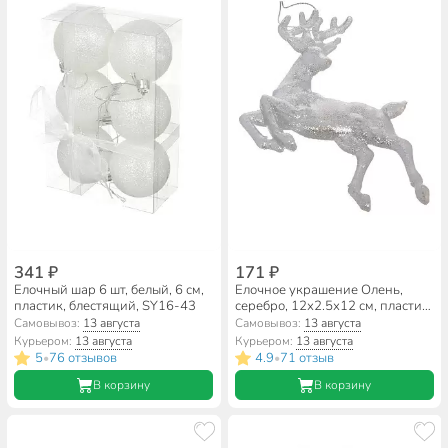
341 ₽
171 ₽
Елочный шар 6 шт, белый, 6 см,
Елочное украшение Олень,
пластик, блестящий, SY16-43
серебро, 12х2.5х12 см, пластик,
SYYKLA-1919110
Самовывоз:
13 августа
Самовывоз:
13 августа
Курьером:
13 августа
Курьером:
13 августа
5
76 отзывов
4.9
71 отзыв
•
•
В корзину
В корзину