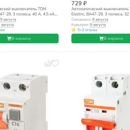
729 ₽
еский выключатель TDM
Автоматический выключатель
А47-29, 3 полюса, 40 А, 4.5 кА,
Electric, ВА47-29, 3 полюса, 32 
-0113
С, SQ0206-0112
:
9 августа
Самовывоз:
9 августа
 августа
Курьером:
9 августа
•
ыва
5
3 отзыва
В корзину
В корзину