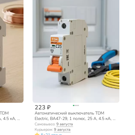
223 ₽
 TDM
Автоматический выключатель TDM
, 4.5 кА, С,
Electric, ВА47-29, 1 полюс, 25 А, 4.5 кА, С,
230/400 В, SQ0206-0076
Самовывоз:
9 августа
Курьером:
9 августа
•
5
21 отзыв