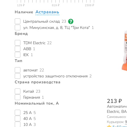
Астрахань
Наличие
Центральный склад
23
ул. Минусинская, д. 8, ТЦ "Три Кота"
1
Бренд
TDM Electric
22
ABB
1
IEK
1
Тип
автомат
22
устройство защитного отключения
2
Страна производства
Китай
23
Германия
1
213 ₽
Номинальный ток, А
Автоматич
Electric, В
25 А
5
230/400 В
Самовывоз
40 А
5
Курьером:
9
10 А
3
•
5
50 от