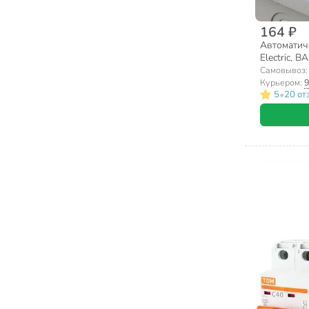
164 ₽
Автоматич
Electric, В
SQ0218-0
Самовывоз
Курьером:
9
•
5
20 от