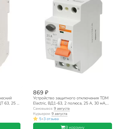
869 ₽
ческий
Устройство защитного отключения TDM
Т 63, 25 А,
Electric, ВД1-63, 2 полюса, 25 А, 30 мА,
sq0203-0008
Самовывоз:
9 августа
Курьером:
9 августа
•
5
3 отзыва
В корзину