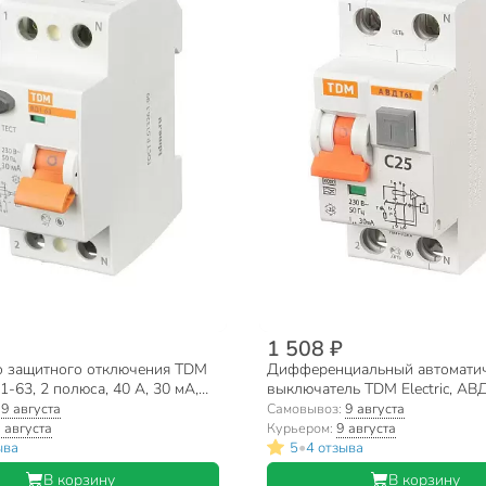
1 508 ₽
о защитного отключения TDM
Дифференциальный автомати
Д1-63, 2 полюса, 40 А, 30 мА,
выключатель TDM Electric, АВД
13
С, 30 мА, SQ0202-0004
:
9 августа
Самовывоз:
9 августа
 августа
Курьером:
9 августа
•
ыва
5
4 отзыва
В корзину
В корзину