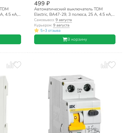
499 ₽
 TDM
Автоматический выключатель TDM
А, 4.5 кА,
Electric, ВА47-29, 3 полюса, 25 А, 4.5 кА,
С, SQ0206-0111
Самовывоз:
9 августа
Курьером:
9 августа
•
5
3 отзыва
В корзину