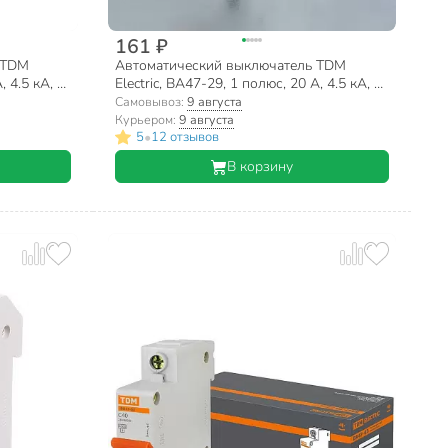
161 ₽
 TDM
Автоматический выключатель TDM
, 4.5 кА, С,
Electric, ВА47-29, 1 полюс, 20 А, 4.5 кА, С,
230/400 В, SQ0206-0075
Самовывоз:
9 августа
Курьером:
9 августа
•
5
12 отзывов
В корзину