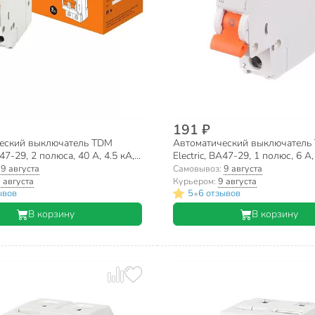
191 ₽
еский выключатель TDM
Автоматический выключатель
А47-29, 2 полюса, 40 А, 4.5 кА,
Electric, ВА47-29, 1 полюс, 6 А, 
-0097
230/400 В, SQ0206-0070
:
9 августа
Самовывоз:
9 августа
 августа
Курьером:
9 августа
•
ывов
5
6 отзывов
В корзину
В корзину