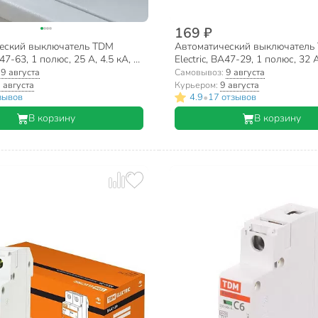
169 ₽
еский выключатель TDM
Автоматический выключатель
А47-63, 1 полюс, 25 А, 4.5 кА, С,
Electric, ВА47-29, 1 полюс, 32 А
005
230/400 В, SQ0206-0077
:
9 августа
Самовывоз:
9 августа
 августа
Курьером:
9 августа
•
зывов
4.9
17 отзывов
В корзину
В корзину