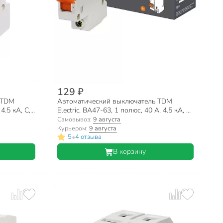
129 ₽
 TDM
Автоматический выключатель TDM
4.5 кА, С,
Electric, ВА47-63, 1 полюс, 40 А, 4.5 кА, С,
SQ0218-0007
Самовывоз:
9 августа
Курьером:
9 августа
•
5
4 отзыва
В корзину