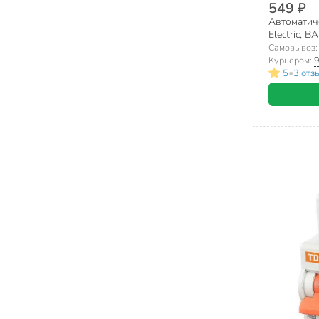
549 ₽
Автоматич
Electric, В
С, SQ0206
Самовывоз
Курьером:
9
•
5
3 отз