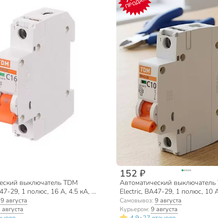
ПРОДАЖ
152 ₽
еский выключатель TDM
Автоматический выключатель
А47-29, 1 полюс, 16 А, 4.5 кА, С,
Electric, ВА47-29, 1 полюс, 10 А
, SQ0206-0074
230/400 В, SQ0206-0072
:
9 августа
Самовывоз:
9 августа
 августа
Курьером:
9 августа
•
зывов
4.9
27 отзывов