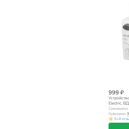
999 ₽
Устройств
Electric, В
sq0203-00
Самовывоз
Курьером:
9
•
5
4 отз