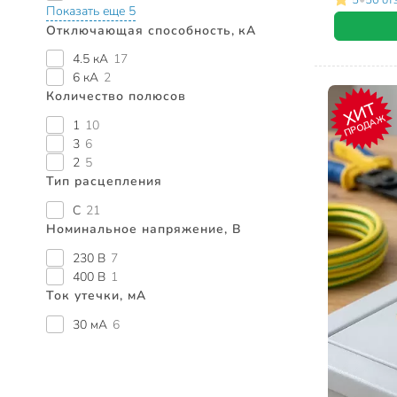
Показать еще 5
Отключающая способность, кА
4.5 кА
17
6 кА
2
Количество полюсов
ХИТ
ПРОДАЖ
1
10
3
6
2
5
Тип расцепления
С
21
Номинальное напряжение, В
230 В
7
400 В
1
Ток утечки, мА
30 мА
6