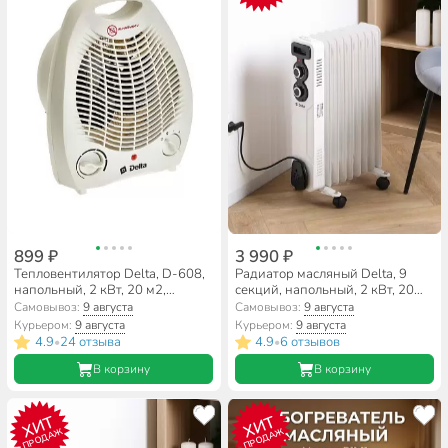
899 ₽
3 990 ₽
Тепловентилятор Delta, D-608,
Радиатор масляный Delta, 9
напольный, 2 кВт, 20 м2,
секций, напольный, 2 кВт, 20
спиральный, белый
м2, светло-серый, D11-9
Самовывоз:
9 августа
Самовывоз:
9 августа
Курьером:
9 августа
Курьером:
9 августа
4.9
24 отзыва
4.9
6 отзывов
•
•
В корзину
В корзину
ХИТ
ХИТ
ПРОДАЖ
ПРОДАЖ