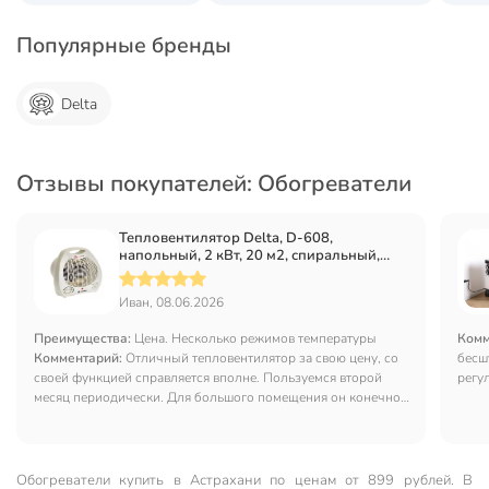
Популярные бренды
Delta
Отзывы покупателей: Обогреватели
Тепловентилятор Delta, D-608,
напольный, 2 кВт, 20 м2, спиральный,
белый
Иван, 08.06.2026
Преимущества:
Цена. Несколько режимов температуры
Комм
Комментарий:
Отличный тепловентилятор за свою цену, со
бесш
своей функцией справляется вполне. Пользуемся второй
регу
месяц периодически. Для большого помещения он конечно
не справится, но одну комнату или к примеру рабочее
помещение в сарае это выручит идеально.
Обогреватели купить в Астрахани по ценам от 899 рублей. В