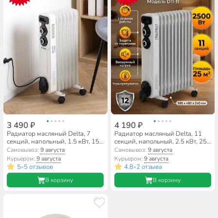
3 490 ₽
4 190 ₽
Радиатор масляный Delta, 7
Радиатор масляный Delta, 11
секций, напольный, 1.5 кВт, 15
секций, напольный, 2.5 кВт, 25
м2, светло-серый, D11-7
м2, светло-серый, D11-11
Самовывоз:
9 августа
Самовывоз:
9 августа
Курьером:
9 августа
Курьером:
9 августа
5
5 отзывов
4.8
2 отзыва
•
•
В корзину
В корзину