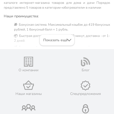
каталоге интернет-магазина товаров для дома и дачи Порядок
представлено 5 товаров в категории «обогреватели» в наличии
Наши преимущества:
🎁 Бонусная система. Максимальный кэшбэк до 419 бонусных
рублей, 1 бонусный балл = 1 рубль.
📦 Быстрая доставка. Самовывоз от 60 минут, доставка - от 1-
Показать ещё
2 дней.
🛒 Бесплатный самовывоз из магазинов города Астрахань.
Жители Астраханской области могут сделать заказ и оплатить
его онлайн на официальном сайте сети магазинов Порядок.
Мы предлагаем бесплатную курьерскую доставку для товара
«обогреватели» при заказе от 3000 рублей в такие города,
О компании
Блог
как: Нариманов, Икряное, Камызяк, Красный Яр, Харабали,
Ахтубинск, Володарский, Енотаевка, Лиман, Началово,
Чёрный Яр.
💳 Оплата: онлайн на сайте интернет-гипермаркета или
наличными при получении.
Наши магазины
Спецпредложения
🛍 Скидки, акции, распродажи каждый день!
📜 Только оригинальная продукция. Интернет-гипермаркет
Порядок - официальный представитель ведущих мировых