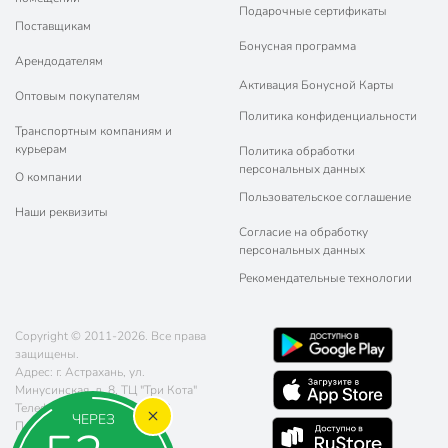
Подарочные сертификаты
Поставщикам
Бонусная программа
Арендодателям
Активация Бонусной Карты
Оптовым покупателям
Политика конфиденциальности
Транспортным компаниям и
курьерам
Политика обработки
персональных данных
О компании
Пользовательское соглашение
Наши реквизиты
Согласие на обработку
персональных данных
Рекомендательные технологии
Copyright © 2011-2026. Все права
защищены.
Адрес: г. Астрахань, ул.
Минусинская, д. 8, ТЦ "Три Кота"
Телефон:
8 (800) 770-77-06
ЧЕРЕЗ
Почта:
sales@poryadok.ru