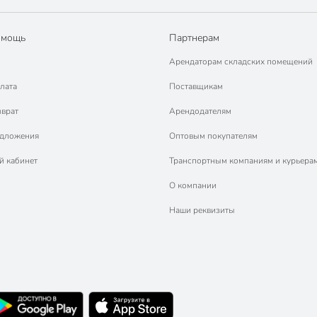
омощь
Партнерам
Арендаторам складских помещений
лата
Поставщикам
зврат
Арендодателям
едложения
Оптовым покупателям
й кабинет
Транспортным компаниям и курьера
О компании
Наши реквизиты