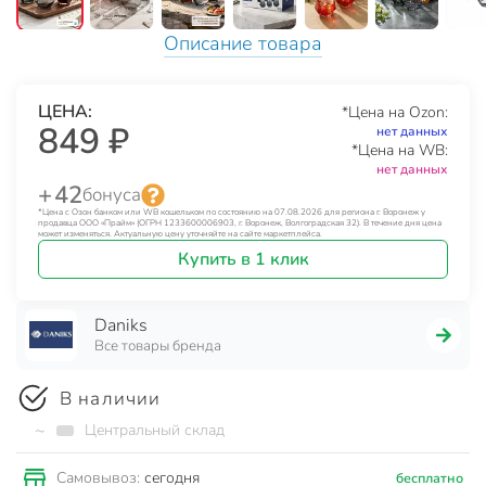
Описание товара
ЦЕНА:
*Цена на Ozon:
849 ₽
нет данных
*Цена на WB:
нет данных
+ 42
бонуса
*Цена с Озон банком или WB кошельком по состоянию на 07.08.2026 для региона г. Воронеж у
продавца ООО «Прайм» (ОГРН 1233600006903, г. Воронеж, Волгоградская 32). В течение дня цена
может изменяться. Актуальную цену уточняйте на сайте маркетплейса.
Купить в 1 клик
Daniks
Все товары бренда
В наличии
~
Центральный склад
сегодня
Самовывоз:
бесплатно