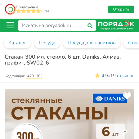
Приложение
Открыть
1.7M
Каталог
Посуда
Посуда для напитков
Ста
Стакан 300 мл, стекло, 6 шт, Daniks, Алмаз,
графит, SW02-6
4.9
19 отзывов
•
Код товара:
478138