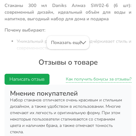
Стаканы 300 мл Daniks Алмаз SW02-6 (6 шт):
современный дизайн, идеальный объём для воды и
напитков, выгодный набор для дома и подарка
Почему выбирают:
Уникальный рельеф "алмаз" — подчёркивает стиль и
Показать ещё
современность сервировки
Оптимальный объём 300 мл, прочное стекло,
Отзывы о товаре
широкий низкий формат — удобно держать, легко
мыть
Написать отзыв
Подходит для ежедневного использования, дачи,
Как получить бонусы за отзывы?
праздничного стола и в качестве подарка
Мнение покупателей
Стаканы Daniks Алмаз SW02-6 — это универсальный
Набор стаканов отличается очень красивым и стильным
набор из 6 широких и низких стаканов объёмом 300 мл.
дизайном, а также удобством в использовании. Многие
Модель выполнена из прозрачного стекла с оригинальной
отмечают их легкость и оригинальную форму. При этом
алмазной огранкой, что делает её заметной в любой
некоторые пользователи сталкиваются со стиранием
современной сервировке. Если вы ищете, какой стакан
цвета и наличием брака, а также отмечают тонкость
выбрать для воды, сока или коктейлей, этот набор отвечает
стекла.