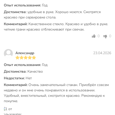
интернет-магазине в Астрахани по низким ценам и с
Опыт использования:
Год
бесплатным самовывозом.
Достоинства:
удобные в руке. Хорошо моются. Смотрятся
красиво при сервировке стола.
Техническая информация
Комментарий:
Качественное стекло. Красиво и удобно в руке.
Количество в наборе, шт
6 шт
четкие грани красиво отблескивают при свечах.
0
0
Объем, мл
300 мл
Материал
стекло
Aлександр
23.04.2026
Бренд
Daniks
Опыт использования:
Год
Страна производства
Китай
Достоинства:
Качество
Тип
набор стаканов
Недостатки:
Нет
Комментарий:
Очень замечательный стакан. Приобрёл совсем
Коллекция
Daniks Алмаз SW
недавно и он мне очень понравился в использовании.
Бар
без бара
Удобный, вместительный, смотрится красиво. Рекомендую к
покупке.
Цвет
серый
Стиль
современный