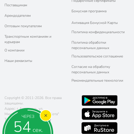
Подарочные сертификаты
Поставщикам
Бонусная программа
Арендодателям
Активация Бонусной Карты
Оптовым покупателям
Политика конфиденциальности
Транспортным компаниям и
курьерам
Политика обработки
персональных данных
О компании
Пользовательское соглашение
Наши реквизиты
Согласие на обработку
персональных данных
Рекомендательные технологии
Copyright © 2011-2026. Все права
защищены.
Адрес: г. Астрахань, ул.
Минусинская, д. 8, ТЦ "Три Кота"
ЧЕРЕЗ
53
Телефон:
8 (800) 770-77-06
Почта:
sales@poryadok.ru
сек.