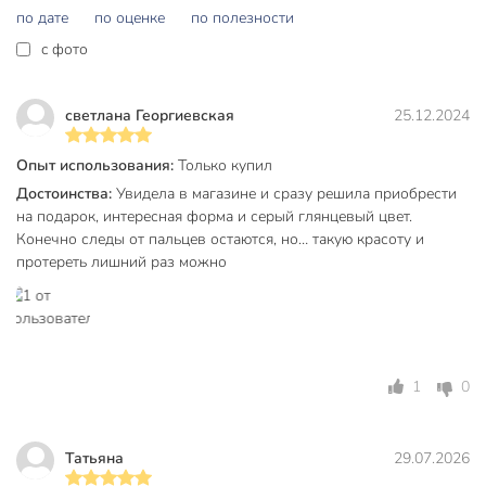
по дате
по оценке
по полезности
Частые вопросы:
c фото
Какой объём у стаканов Daniks Алмаз SW02-6?
Каждый стакан рассчитан на 300 мл. Это оптимальный
светлана Георгиевская
25.12.2024
объём для воды, сока, лимонада и других напитков.
Опыт использования:
Только купил
Подходят ли эти стаканы для дачи или подарка?
Достоинства:
Увидела в магазине и сразу решила приобрести
Да, набор из 6 стаканов универсален: его часто покупают
на подарок, интересная форма и серый глянцевый цвет.
для дачи, ежедневного использования и как стильный
Конечно следы от пальцев остаются, но… такую красоту и
подарок.
протереть лишний раз можно
Из какого материала выполнены стаканы и какова их
форма?
Стаканы изготовлены из прозрачного стекла, имеют
1
0
современную форму "рокс" — широкий и низкий профиль,
без двойных стенок и трубочек.
Вы можете приобрести «Стакан 300 мл, стекло, 6 шт, Daniks,
Татьяна
29.07.2026
Алмаз, графит, SW02-6» и другие товары в нашем