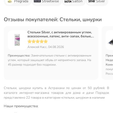
Pregrada
Streetwise
Salton
Silver
Отзывы покупателей: Стельки, шнурки
Стельки Silver, с активированным углем,
всесезонные, латекс, анти-запах, белые,
ТВ4001-00/TB4001-00(32)
Алексей Касс, 04.08.2026
Преимущества:
Замечательные стельки с активированным
Преи
углем, который защищает обувь от неприятного запаха. На
Недо
45 размер подходят без подрезки.
Комм
поку
Росс
Стельки, шнурки купить в Астрахани по ценам от 50 рублей. В
каталоге интернет-магазина товаров для дома и дачи Порядок
представлено 22 товара в категории «стельки, шнурки» в наличии
Наши преимущества: