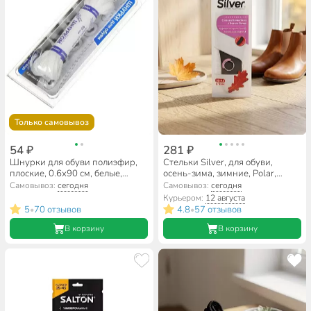
Только самовывоз
54 ₽
281 ₽
Шнурки для обуви полиэфир,
Стельки Silver, для обуви,
плоские, 0.6х90 см, белые,
осень-зима, зимние, Polar,
В340_6/100
TB1001-00/TB4011-00
Самовывоз:
сегодня
Самовывоз:
сегодня
Курьером:
12 августа
5
70 отзывов
4.8
57 отзывов
•
•
В корзину
В корзину