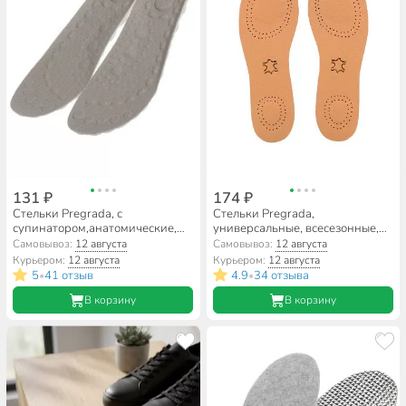
131 ₽
174 ₽
Стельки Pregrada, с
Стельки Pregrada,
супинатором,анатомические,
универсальные, всесезонные,
всесезонные, полиуретан,
кожа, плоские, размер 41-45,
Самовывоз:
12 августа
Самовывоз:
12 августа
размер 35-39, GL-010
GL-012
Курьером:
12 августа
Курьером:
12 августа
5
41 отзыв
4.9
34 отзыва
•
•
В корзину
В корзину