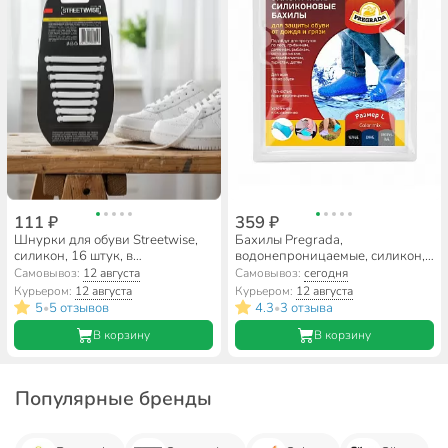
111 ₽
359 ₽
Шнурки для обуви Streetwise,
Бахилы Pregrada,
силикон, 16 штук, в
водонепроницаемые, силикон,
ассортименте, 459-267
размер 40-45 (L), в
Самовывоз:
12 августа
Самовывоз:
сегодня
ассортименте, SC-08
Курьером:
12 августа
Курьером:
12 августа
5
5 отзывов
4.3
3 отзыва
•
•
В корзину
В корзину
Популярные бренды