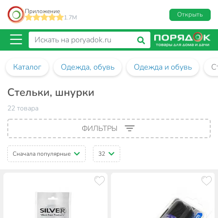
Приложение
Открыть
1.7M
Каталог
Одежда, обувь
Одежда и обувь
С
Стельки, шнурки
22 товара
ФИЛЬТРЫ
Сначала популярные
32