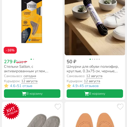
-16%
279 ₽
50 ₽
331 ₽
Стельки Salton, с
Шнурки для обуви полиэфир,
активированным углем,
круглые, 0.3х75 см, черные,
Антибактериальные,
В854_3/310
Самовывоз:
сегодня
Самовывоз:
12 августа
всесезонные, 53/00
Курьером:
12 августа
Курьером:
12 августа
4.6
51 отзыв
4.9
45 отзывов
•
•
В корзину
В корзину
ХИТ
ПРОДАЖ