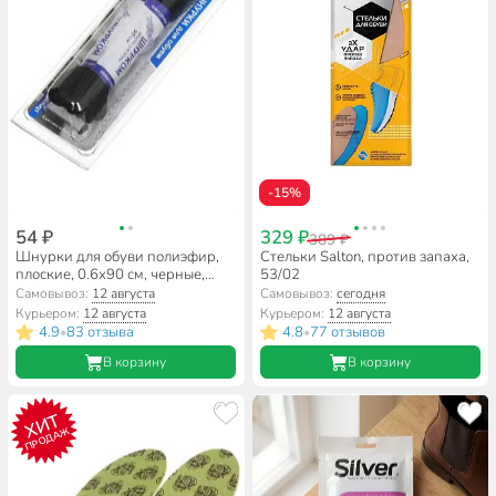
-15%
54 ₽
329 ₽
389 ₽
Шнурки для обуви полиэфир,
Стельки Salton, против запаха,
плоские, 0.6х90 см, черные,
53/02
В340_6/310
Самовывоз:
12 августа
Самовывоз:
сегодня
Курьером:
12 августа
Курьером:
12 августа
4.9
83 отзыва
4.8
77 отзывов
•
•
В корзину
В корзину
ХИТ
ПРОДАЖ