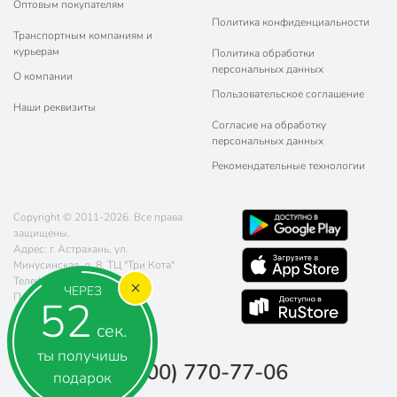
Оптовым покупателям
Политика конфиденциальности
Транспортным компаниям и
курьерам
Политика обработки
персональных данных
О компании
Пользовательское соглашение
Наши реквизиты
Согласие на обработку
персональных данных
Рекомендательные технологии
Copyright © 2011-2026. Все права
защищены.
Адрес: г. Астрахань, ул.
Минусинская, д. 8, ТЦ "Три Кота"
Телефон:
8 (800) 770-77-06
ЧЕРЕЗ
Почта:
sales@poryadok.ru
51
сек.
ты получишь
8 (800) 770-77-06
подарок