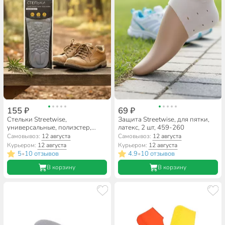
155 ₽
69 ₽
Стельки Streetwise,
Защита Streetwise, для пятки,
универсальные, полиэстер,
латекс, 2 шт, 459-260
пяточный амортизатор, 459-
Самовывоз:
12 августа
Самовывоз:
12 августа
226
Курьером:
12 августа
Курьером:
12 августа
5
10 отзывов
4.9
10 отзывов
•
•
В корзину
В корзину