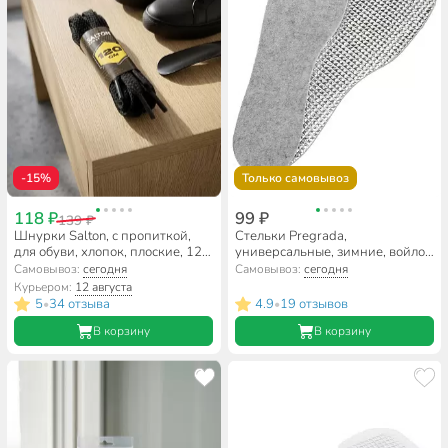
-15%
Только самовывоз
118 ₽
99 ₽
139 ₽
Шнурки Salton, с пропиткой,
Стельки Pregrada,
для обуви, хлопок, плоские, 120
универсальные, зимние, войлок
см, черные
+ фольга, размер 36-46, GL-002
Самовывоз:
сегодня
Самовывоз:
сегодня
Курьером:
12 августа
5
34 отзыва
4.9
19 отзывов
•
•
В корзину
В корзину