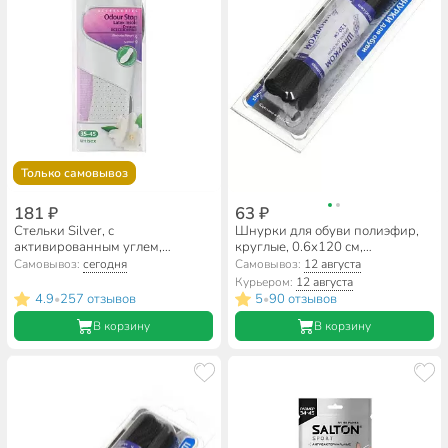
Только самовывоз
181 ₽
63 ₽
Стельки Silver, с
Шнурки для обуви полиэфир,
активированным углем,
круглые, 0.6х120 см,
всесезонные, латекс, анти-
В865_6/310
Самовывоз:
сегодня
Самовывоз:
12 августа
запах, белые, ТВ4001-
Курьером:
12 августа
00/TB4001-00(32)
4.9
257 отзывов
5
90 отзывов
•
•
В корзину
В корзину