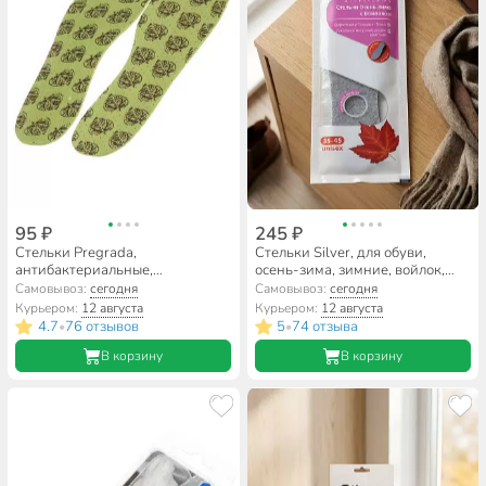
95 ₽
245 ₽
Стельки Pregrada,
Стельки Silver, для обуви,
антибактериальные,
осень-зима, зимние, войлок,
всесезонные, латекс, плоские,
TB1006-00
Самовывоз:
сегодня
Самовывоз:
сегодня
размер 36-46, GL-003
Курьером:
12 августа
Курьером:
12 августа
4.7
76 отзывов
5
74 отзыва
•
•
В корзину
В корзину