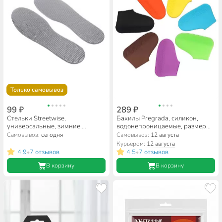
Только самовывоз
99 ₽
289 ₽
Стельки Streetwise,
Бахилы Pregrada, силикон,
универсальные, зимние,
водонепроницаемые, размер
войлок, основание фольга, 36-
34-39 (М), в ассортименте, SC-
Самовывоз:
сегодня
Самовывоз:
12 августа
46, 459-237
09
Курьером:
12 августа
4.9
7 отзывов
4.5
7 отзывов
•
•
В корзину
В корзину