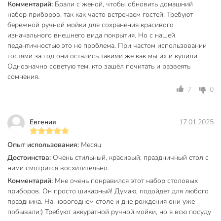
Комментарий:
Брали с женой, чтобы обновить домашний
Гарантируем быструю доставку и соответствие заявленным
набор приборов, так как часто встречаем гостей. Требуют
характеристикам.
бережной ручной мойки для сохранения красивого
изначального внешнего вида покрытия. Но с нашей
Частые вопросы:
педантичностью это не проблема. При частом использовании
Можно ли мыть столовые приборы в посудомоечной
гостями за год они остались такими же как мы их и купили.
машине?
Однозначно советую тем, кто зашёл почитать и развеять
сомнения.
Нет, данный набор из нержавеющей стали рекомендуется
7
0
мыть вручную, чтобы сохранить бело-золотой декор и
продлить срок службы.
Евгения
17.01.2025
Для какого случая подходит этот набор?
Комплект универсален: подходит для сервировки дома,
Опыт использования:
Месяц
дачи, праздничных ужинов, а также как готовый подарок
Достоинства:
Очень стильный, красивый, праздничный стол с
на 8 марта или новоселье благодаря красивой упаковке.
ними смотрится восхитительно.
Комментарий:
Мне очень понравился этот набор столовых
Сколько предметов и на сколько персон рассчитан?
приборов. Он просто шикарный! Думаю, подойдет для любого
В наборе 24 предмета на 6 персон, длина каждого
праздника. На новогоднем столе и дне рождения они уже
прибора — 21 см, материал — нержавеющая сталь без
побывали:) Требуют аккуратной ручной мойки, но я всю посуду