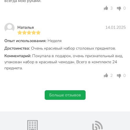
покрытия, ручки — тонкие белые.
всегда мою руками.
3
0
Вы можете приобрести «Набор столовых приборов
нержавеющая сталь, 24 предмета, подарочная упаковка,
Белый с золотым, Y6-10263» и другие товары в нашем
Наталья
14.01.2025
интернет-магазине в Астрахани по низким ценам и с
бесплатным самовывозом.
Опыт использования:
Неделя
Техническая информация
Достоинства:
Очень красивый набор столовых предметов.
Комментарий:
Покупала в подарок, очень признательный вид,
Длина, см
21 см
упакован набор в красивый чемодан. Всего в комплекте 24
предмета.
Количество предметов
24
2
0
Количество персон
6
Страна производства
Китай
Больше отзывов
Можно мыть в посудомоечной
для мытья руками
машине
нержавеющая
Материал
сталь