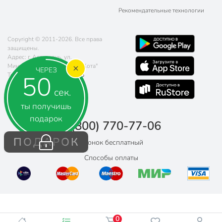
Рекомендательные технологии
Copyright © 2011-2026. Все права
защищены.
Адрес: г. Астрахань, ул.
Минусинская, д. 8, ТЦ "Три Кота"
ЧЕРЕЗ
50
Телефон:
8 (800) 770-77-06
Почта:
sales@poryadok.ru
сек.
ты получишь
подарок
8 (800) 770-77-06
ПОДАРОК
Звонок бесплатный
Способы оплаты
0