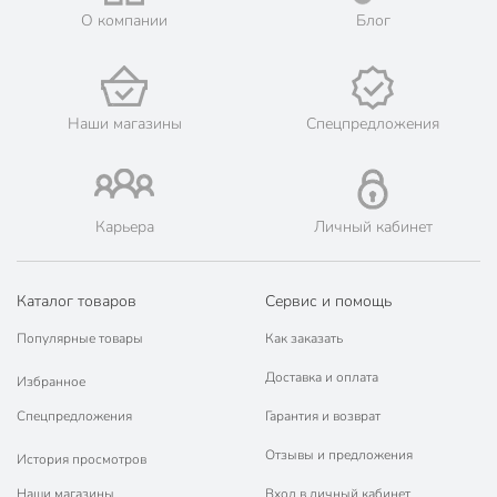
О компании
Блог
Цвет
белый
Стиль
современный
набор столовых
Тип
Наши магазины
Спецпредложения
приборов
столовый
Назначение
чайный
Карьера
Личный кабинет
на 8 марта
Особенности
в подарочной
упаковке
Каталог товаров
Сервис и помощь
белый
Особенности ручки
Популярные товары
Как заказать
тонкий
Доставка и оплата
Избранное
Покрытие
без покрытия
Спецпредложения
Гарантия и возврат
Артикул производителя
Y6-10263
Отзывы и предложения
История просмотров
Модель
Белый с золотым
Наши магазины
Вход в личный кабинет