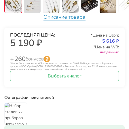
Описание товара
ПОСЛЕДНЯЯ ЦЕНА:
*Цена на Ozon:
5 190 ₽
5 616 ₽
*Цена на WB:
нет данных
+ 260
бонусов
*Цена с Озон банком или WB кошельком по состоянию на 09.08.2026 для региона г. Воронеж у
продавца ООО «Прайм» (ОГРН 1233600006903, г. Воронеж, Волгоградская 32). В течение дня цена
может изменяться. Актуальную цену уточняйте на сайте маркетплейса.
Выбрать аналог
Фотографии покупателей