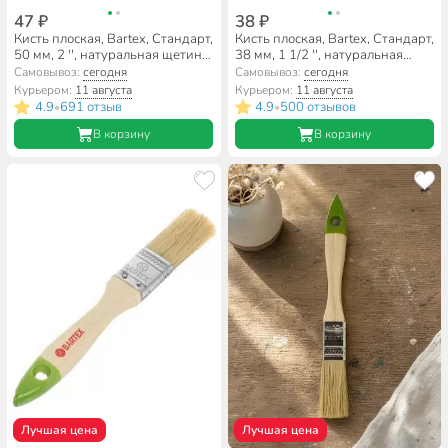
47 ₽
38 ₽
Кисть плоская, Bartex, Стандарт,
Кисть плоская, Bartex, Стандарт,
50 мм, 2 '', натуральная щетина,
38 мм, 1 1/2 '', натуральная
рукоятка дерево, 1117120
щетина, рукоятка дерево,
Самовывоз:
сегодня
Самовывоз:
сегодня
1117115
Курьером:
11 августа
Курьером:
11 августа
4.9
691 отзыв
4.9
500 отзывов
•
•
В корзину
В корзину
Лучшая цена
Лучшая цена