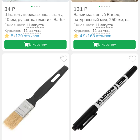
34 ₽
131 ₽
Шпатель нержавеющая сталь,
Валик малярный Bartex,
40 мм, рукоятка пластик, Bartex
натуральный мех, 250 мм, с
бюгелем, в ассортименте, 0125
Самовывоз:
11 августа
Самовывоз:
11 августа
РФ
Курьером:
11 августа
Курьером:
11 августа
5
170 отзывов
4.9
168 отзывов
•
•
В корзину
В корзину