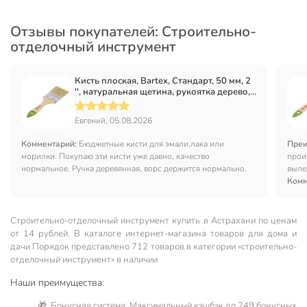
Отзывы покупателей: Строительно-
отделочный инструмент
Кисть плоская, Bartex, Стандарт, 50 мм, 2
'', натуральная щетина, рукоятка дерево,
1117120
Евгений, 05.08.2026
Комментарий:
Бюджетные кисти для эмали,лака или
Преи
морилки. Покупаю эти кисти уже давно, качество
прои
нормальное. Ручка деревянная, ворс держится нормально.
выле
Комм
Строительно-отделочный инструмент купить в Астрахани по ценам
от 14 рублей. В каталоге интернет-магазина товаров для дома и
дачи Порядок представлено 712 товаров в категории «строительно-
отделочный инструмент» в наличии
Наши преимущества:
🎁 Бонусная система. Максимальный кэшбэк до 249 бонусных