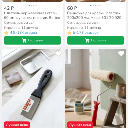
42 ₽
68 ₽
Шпатель нержавеющая сталь,
Ванночка для краски, пластик,
60 мм, рукоятка пластик, Bartex
200х200 мм, Акор, 301 20 020
Самовывоз:
сегодня
Самовывоз:
сегодня
Курьером:
11 августа
Курьером:
11 августа
4.9
184 отзыва
5
178 отзывов
•
•
В корзину
В корзину
Лучшая цена
Лучшая цена