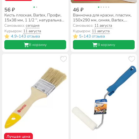
56 ₽
46 ₽
Кисть плоская, Bartex, Профи,
Ванночка для краски, пластик,
15х38 мм, 1 1/2 '', натуральная
150х290 мм, синяя, Bartex,
щетина, 44 мм, рукоятка
04154, 27700421059
Самовывоз:
сегодня
Самовывоз:
11 августа
дерево, 1118315
Курьером:
11 августа
Курьером:
11 августа
4.9
143 отзыва
5
143 отзыва
•
•
В корзину
В корзину
Лучшая цена