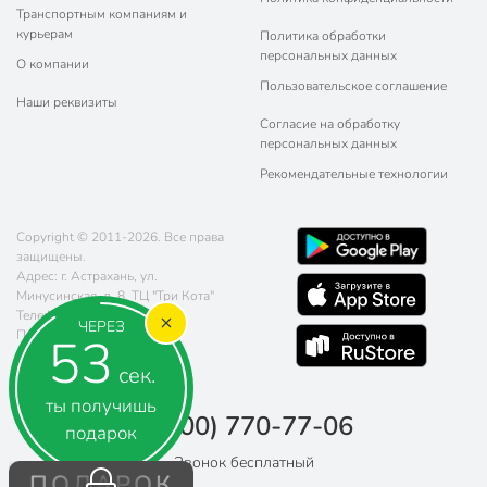
Транспортным компаниям и
курьерам
Политика обработки
персональных данных
О компании
Пользовательское соглашение
Наши реквизиты
Согласие на обработку
персональных данных
Рекомендательные технологии
Copyright © 2011-2026. Все права
защищены.
Адрес: г. Астрахань, ул.
Минусинская, д. 8, ТЦ "Три Кота"
Телефон:
8 (800) 770-77-06
ЧЕРЕЗ
Почта:
sales@poryadok.ru
51
сек.
ты получишь
8 (800) 770-77-06
подарок
Звонок бесплатный
ПОДАРОК