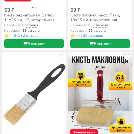
53 ₽
59 ₽
Кисть радиаторная, Bartex,
Кисть плоская, Акор, Лаки,
11х25 мм, 1 '', натуральная
10х25 мм, искусственная
щетина, 44 мм, рукоятка
щетина, рукоятка пластик, 171
Самовывоз:
сегодня
Самовывоз:
11 августа
дерево, 1117510
10 025
Курьером:
11 августа
Курьером:
11 августа
4.9
132 отзыва
5
129 отзывов
•
•
В корзину
В корзину
Лучшая цена