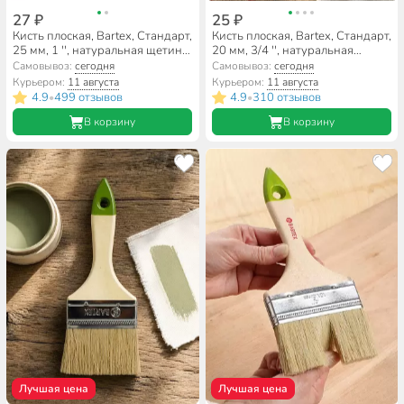
27 ₽
25 ₽
Кисть плоская, Bartex, Стандарт,
Кисть плоская, Bartex, Стандарт,
25 мм, 1 '', натуральная щетина,
20 мм, 3/4 '', натуральная
рукоятка дерево, 1117110
щетина, рукоятка дерево,
Самовывоз:
сегодня
Самовывоз:
сегодня
1117134
Курьером:
11 августа
Курьером:
11 августа
4.9
499 отзывов
4.9
310 отзывов
•
•
В корзину
В корзину
Лучшая цена
Лучшая цена