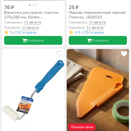
76 ₽
25 ₽
Ванночка для краски, пластик,
Маркер перманентный черный,
270х280 мм, Bartex,
Политех, 1600010
27700421052
Самовывоз:
11 августа
Самовывоз:
11 августа
Курьером:
11 августа
Курьером:
11 августа
5
230 отзывов
4.9
229 отзывов
•
•
В корзину
В корзину
Лучшая цена