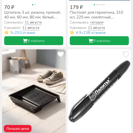
70 ₽
179 ₽
Шпатель 3 шт, резина, прямой,
Пистолет для герметика, 310
40 мм, 60 мм, 80 мм, белый,
мл, 225 мм, скелетный,
РемоКолор, 12-2-102
алюминий, шток 6 мм, с
Самовывоз:
11 августа
Самовывоз:
сегодня
фиксатором, Bartex, G-240/
Курьером:
11 августа
Курьером:
11 августа
МХ-633А, 150016
5
253 отзыва
4.9
238 отзывов
•
•
В корзину
В корзину
Лучшая цена