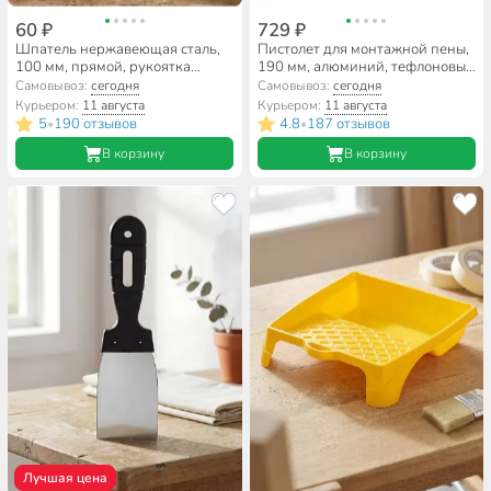
60 ₽
729 ₽
Шпатель нержавеющая сталь,
Пистолет для монтажной пены,
100 мм, прямой, рукоятка
190 мм, алюминий, тефлоновый
пластик, Bartex
адаптер, Bartex, Eco, CY-081
Самовывоз:
сегодня
Самовывоз:
сегодня
Курьером:
11 августа
Курьером:
11 августа
5
190 отзывов
4.8
187 отзывов
•
•
В корзину
В корзину
Лучшая цена