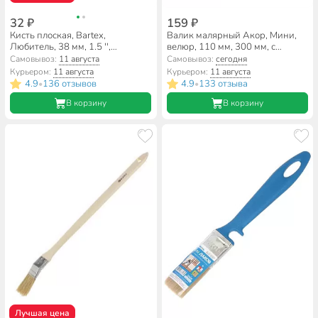
32 ₽
159 ₽
Кисть плоская, Bartex,
Валик малярный Акор, Мини,
Любитель, 38 мм, 1.5 '',
велюр, 110 мм, 300 мм, с
натуральная щетина, рукоятка
бюгелем, 501 30 110
Самовывоз:
11 августа
Самовывоз:
сегодня
дерево, 1117115С
Курьером:
11 августа
Курьером:
11 августа
4.9
136 отзывов
4.9
133 отзыва
•
•
В корзину
В корзину
Лучшая цена