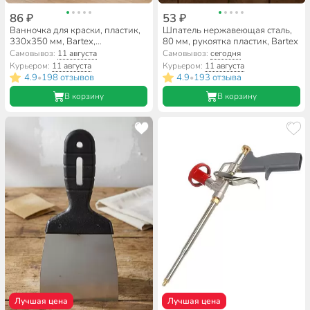
86 ₽
53 ₽
Ванночка для краски, пластик,
Шпатель нержавеющая сталь,
330х350 мм, Bartex,
80 мм, рукоятка пластик, Bartex
2770042105
Самовывоз:
11 августа
Самовывоз:
сегодня
Курьером:
11 августа
Курьером:
11 августа
4.9
198 отзывов
4.9
193 отзыва
•
•
В корзину
В корзину
Лучшая цена
Лучшая цена