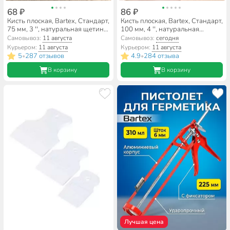
68 ₽
86 ₽
Кисть плоская, Bartex, Стандарт,
Кисть плоская, Bartex, Стандарт,
75 мм, 3 '', натуральная щетина,
100 мм, 4 '', натуральная
рукоятка дерево, 1117130
щетина, рукоятка дерево,
Самовывоз:
11 августа
Самовывоз:
сегодня
1117140
Курьером:
11 августа
Курьером:
11 августа
5
287 отзывов
4.9
284 отзыва
•
•
В корзину
В корзину
Лучшая цена