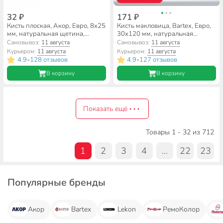
32 ₽
171 ₽
Кисть плоская, Акор, Евро, 8х25
Кисть макловица, Bartex, Евро,
мм, натуральная щетина,
30х120 мм, натуральная
рукоятка пластик, 120 08 025
щетина, 38 мм, рукоятка
Самовывоз:
11 августа
Самовывоз:
11 августа
пластик, 1117811
Курьером:
11 августа
Курьером:
11 августа
4.9
128 отзывов
4.9
127 отзывов
•
•
В корзину
В корзину
Показать ещё
Товары 1 - 32 из 712
1
2
3
4
...
22
23
Популярные бренды
Акор
Bartex
Lekon
РемоКолор