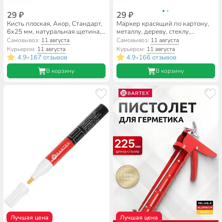
29 ₽
29 ₽
Кисть плоская, Акор, Стандарт,
Маркер красящий по картону,
6х25 мм, натуральная щетина,
металлу, дереву, стеклу,
рукоятка пластик, 110 06 025
двухсторонний, черный, Lekon,
Самовывоз:
11 августа
Самовывоз:
11 августа
Duo, 012281
Курьером:
11 августа
Курьером:
11 августа
4.9
167 отзывов
4.9
166 отзывов
•
•
В корзину
В корзину
Лучшая цена
Лучшая цена