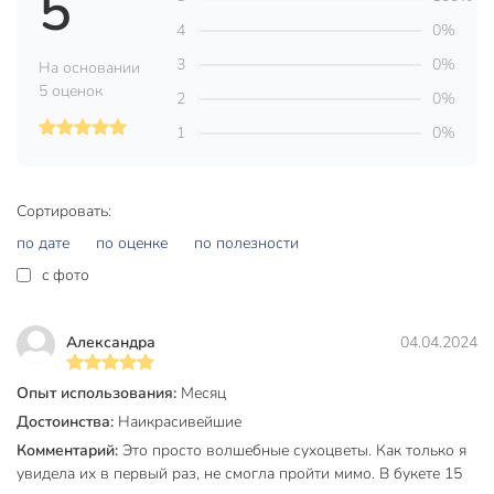
5
декоративный Сухоцветы, 60 см, бежевый, Y6-
10399/A300074» и другие товары в нашем интернет-
4
0%
магазине в Астрахани по низким ценам и с бесплатным
3
0%
На основании
самовывозом.
5 оценок
2
0%
Техническая информация
1
0%
Размер, см
60 см
Страна производства
Китай
Сортировать:
дерево
по дате
по оценке
по полезности
Материал
сухоцвет
c фото
Цвет
коричневый
Александра
04.04.2024
Тип
ветка
Размещение
напольный
Опыт использования:
Месяц
Достоинства:
Наикрасивейшие
для дома
Комментарий:
Это просто волшебные сухоцветы. Как только я
для офиса
увидела их в первый раз, не смогла пройти мимо. В букете 15
в гостиную
Назначение