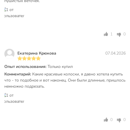
пушистых веточек.
для кафе
на балкон
на кухню
кантри
Стиль
колониальный
1
0
ретро
Вид цветка
сухоцвет
Екатерина Крюкова
07.04.2026
Y6-
Артикул производителя
10399/A300074
Опыт использования:
Только купил
Комментарий:
Какие красивые колоски, я давно хотела купить
Модель
Сухоцветы
что - то подобное и вот наконец. Они были длинные, пришлось
немножко подрезать.
Вес в упаковке
50 г
Габариты упаковки
3 x 6 x 80 см
0
0