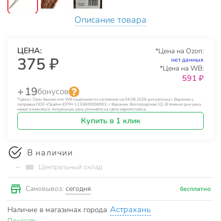
Описание товара
ЦЕНА:
*Цена на Ozon:
375 ₽
нет данных
*Цена на WB:
591 ₽
+ 19
бонусов
*Цена с Озон банком или WB кошельком по состоянию на 04.08.2026 для региона г. Воронеж у
продавца ООО «Прайм» (ОГРН 1233600006903, г. Воронеж, Волгоградская 32). В течение дня цена
может изменяться. Актуальную цену уточняйте на сайте маркетплейса.
Купить в 1 клик
В наличии
~
Центральный склад
сегодня
Самовывоз:
бесплатно
Астрахань
Наличие в магазинах города
Показать