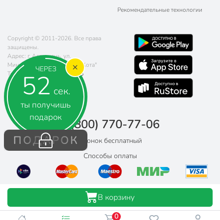
Рекомендательные технологии
Copyright © 2011-2026. Все права
защищены.
Адрес: г. Астрахань, ул.
Минусинская, д. 8, ТЦ "Три Кота"
ЧЕРЕЗ
52
Телефон:
8 (800) 770-77-06
Почта:
sales@poryadok.ru
сек.
ты получишь
подарок
8 (800) 770-77-06
ПОДАРОК
Звонок бесплатный
Способы оплаты
В корзину
0