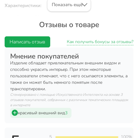
Показать ещё
Характеристики:
Высота: 60 см.
Отзывы о товаре
Цвет: бежевый.
Материал: сухоцвет.
Написать отзыв
Как получить бонусы за отзывы?
Преимущества:
Мнение покупателей
Не вызывает аллергических реакций и не содержит
Изделие обладает привлекательным внешним видом и
вредных веществ.
способно украсить интерьер. При этом некоторые
Сухоцветы - универсальный декоративный элемент,
пользователи отмечают, что с него осыпаются элементы, а
который легко вписывается практически в любой
также он может быть немного помятым после
интерьер.
транспортировки.
Сгенерировано с помощью Искусственного Интеллекта на основе 3
Напоминая о природе, сухоцветы будут
отзывов покупателей, собранных с различных тематических площадок
способствовать снижению стресса.
в интернете
красивый внешний вид
3
Данный декоративный элемент позволит приятно
украсить ваш интерьер, дополнив его свежестью и уютом.
Вы можете приобрести «Цветок искусственный
5
100%