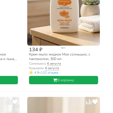
134 ₽
жное
Крем-мыло жидкое Мое солнышко, с
а и льна,
пантенолом, 300 мл
Самовывоз:
6 августа
Курьером:
6 августа
•
4.9
132 отзыва
В корзину