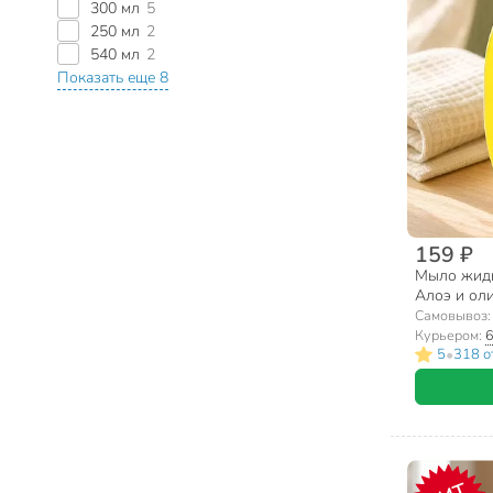
300 мл
5
250 мл
2
540 мл
2
Показать еще 8
159 ₽
Мыло жидк
Алоэ и оли
300 мл
Самовывоз
Курьером:
6
•
5
318 о