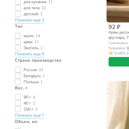
для купания
11
для тела
10
детский
3
Показать еще 3
92 ₽
Тип
Крем детск
мыло
14
футляра, 7
крем
11
Самовывоз
Экогель
1
Курьером:
6
•
5
401 о
Показать еще 5
Страна производства
Россия
33
Беларусь
1
Польша
1
Вес, г
90 г
4
40 г
2
150 г
2
Показать еще 7
Объем, мл