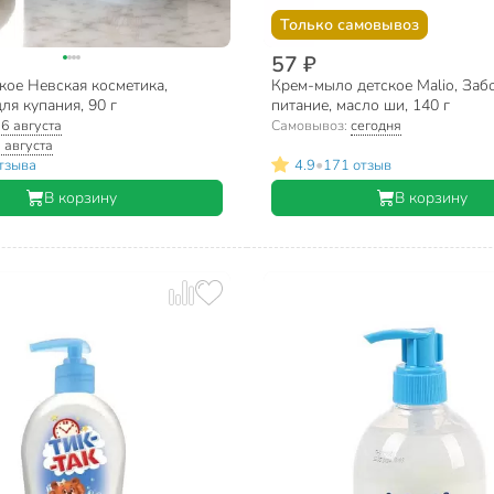
Только самовывоз
57 ₽
кое Невская косметика,
Крем-мыло детское Malio, Заб
ля купания, 90 г
питание, масло ши, 140 г
:
6 августа
Самовывоз:
сегодня
 августа
•
тзыва
4.9
171 отзыв
В корзину
В корзину