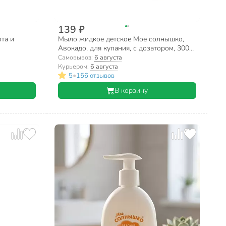
139 ₽
ота и
Мыло жидкое детское Мое солнышко,
Авокадо, для купания, с дозатором, 300
мл
Самовывоз:
6 августа
Курьером:
6 августа
•
5
156 отзывов
В корзину