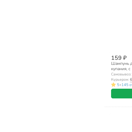
159 ₽
Шампунь де
купания, с
Самовывоз
Курьером:
6
•
5
145 о