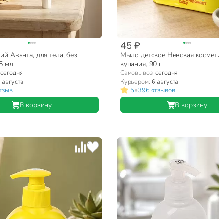
45 ₽
ий Аванта, для тела, без
Мыло детское Невская космети
5 мл
купания, 90 г
:
сегодня
Самовывоз:
сегодня
 августа
Курьером:
6 августа
•
тзыв
5
396 отзывов
В корзину
В корзину