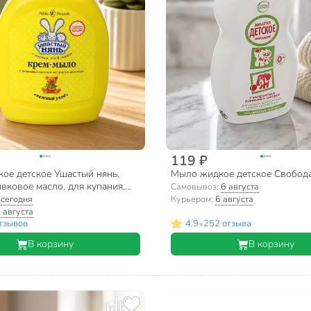
119 ₽
ое детское Ушастый нянь,
Мыло жидкое детское Свобода
вковое масло, для купания,
Самовывоз:
6 августа
:
сегодня
Курьером:
6 августа
 августа
•
тзывов
4.9
252 отзыва
В корзину
В корзину