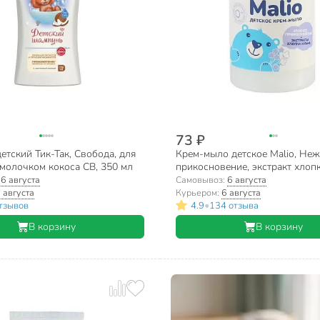
73 ₽
тский Тик-Так, Свобода, для
Крем-мыло детское Malio, Не
 молочком кокоса СВ, 350 мл
прикосновение, экстракт хлопк
500 мл
:
6 августа
Самовывоз:
6 августа
 августа
Курьером:
6 августа
•
тзывов
4.9
134 отзыва
В корзину
В корзину