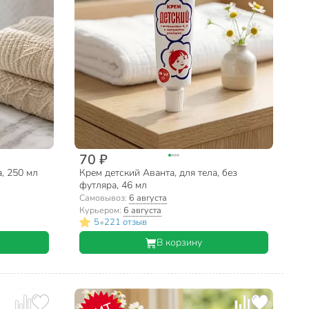
70 ₽
, 250 мл
Крем детский Аванта, для тела, без
футляра, 46 мл
Самовывоз:
6 августа
Курьером:
6 августа
•
5
221 отзыв
В корзину