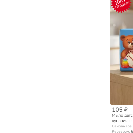
ХИТ
ПРОДАЖ
105 ₽
Мыло детск
купания, с
Самовывоз
Курьером:
6