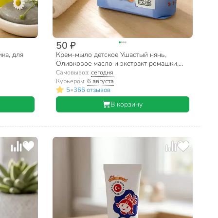
50 ₽
ка, для
Крем-мыло детское Ушастый нянь,
Оливковое масло и экстракт ромашки,
для купания, 90 г
Самовывоз:
сегодня
Курьером:
6 августа
•
5
366 отзывов
В корзину