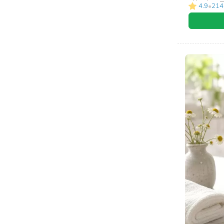
•
4.9
214