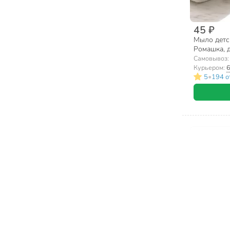
45 ₽
Мыло детс
Ромашка, д
Самовывоз
Курьером:
6
•
5
194 о