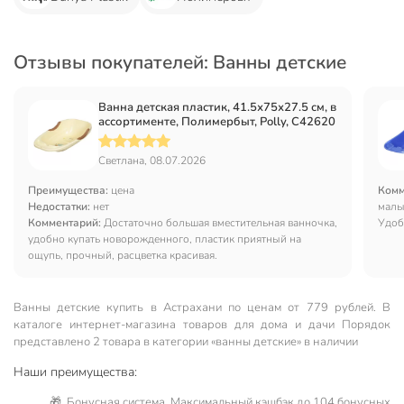
Отзывы покупателей: Ванны детские
Ванна детская пластик, 41.5х75х27.5 см, в
ассортименте, Полимербыт, Polly, С42620
Светлана, 08.07.2026
Преимущества:
цена
Комм
Недостатки:
нет
малы
Комментарий:
Достаточно большая вместительная ванночка,
Удоб
удобно купать новорожденного, пластик приятный на
ощупь, прочный, расцветка красивая.
Ванны детские купить в Астрахани по ценам от 779 рублей. В
каталоге интернет-магазина товаров для дома и дачи Порядок
представлено 2 товара в категории «ванны детские» в наличии
Наши преимущества:
🎁 Бонусная система. Максимальный кэшбэк до 104 бонусных