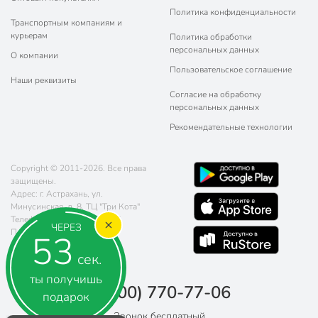
Политика конфиденциальности
Транспортным компаниям и
курьерам
Политика обработки
персональных данных
О компании
Пользовательское соглашение
Наши реквизиты
Согласие на обработку
персональных данных
Рекомендательные технологии
Copyright © 2011-2026. Все права
защищены.
Адрес: г. Астрахань, ул.
Минусинская, д. 8, ТЦ "Три Кота"
Телефон:
8 (800) 770-77-06
ЧЕРЕЗ
Почта:
sales@poryadok.ru
53
сек.
ты получишь
8 (800) 770-77-06
подарок
Звонок бесплатный