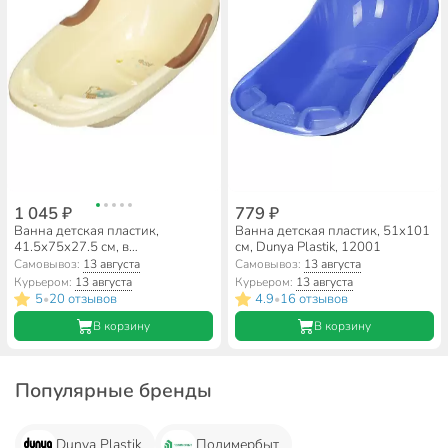
1 045 ₽
779 ₽
Ванна детская пластик,
Ванна детская пластик, 51х101
41.5х75х27.5 см, в
см, Dunya Plastik, 12001
ассортименте, Полимербыт,
Самовывоз:
13 августа
Самовывоз:
13 августа
Polly, С42620
Курьером:
13 августа
Курьером:
13 августа
5
20 отзывов
4.9
16 отзывов
•
•
В корзину
В корзину
Популярные бренды
Dunya Plastik
Полимербыт