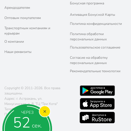
Бонусная программа
Арендодателям
Активация Бонусной Карты
Оптовым покупателям
Политика конфиденциальности
Транспортным компаниям и
курьерам
Политика обработки
персональных данных
О компании
Пользовательское соглашение
Наши реквизиты
Согласие на обработку
персональных данных
Рекомендательные технологии
Copyright © 2011-2026. Все права
защищены.
Адрес: г. Астрахань, ул.
Минусинская, д. 8, ТЦ "Три Кота"
Телефон:
8 (800) 770-77-06
ЧЕРЕЗ
Почта:
sales@poryadok.ru
51
сек.