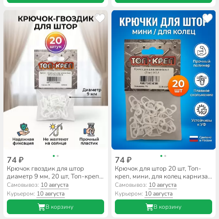
74 ₽
74 ₽
Крючок гвоздик для штор
Крючок для штор 20 шт, Топ-
диаметр 9 мм, 20 шт, Топ-креп,
креп, мини, для колец карниза,
белый, 062-50
белый, 062-3
Самовывоз:
10 августа
Самовывоз:
10 августа
Курьером:
10 августа
Курьером:
10 августа
В корзину
В корзину