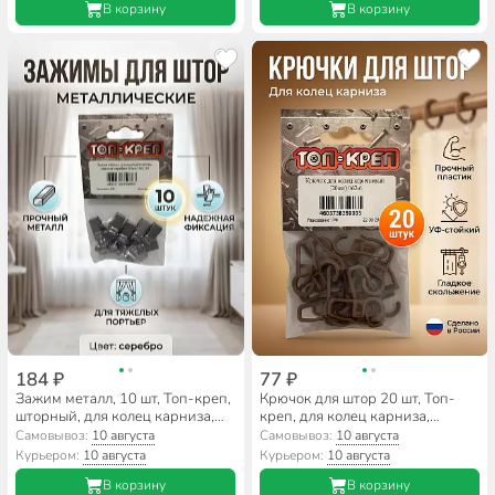
В корзину
В корзину
184 ₽
77 ₽
Зажим металл, 10 шт, Топ-креп,
Крючок для штор 20 шт, Топ-
шторный, для колец карниза,
креп, для колец карниза,
серебро, 062-24
коричневый, 062-6
Самовывоз:
10 августа
Самовывоз:
10 августа
Курьером:
10 августа
Курьером:
10 августа
В корзину
В корзину