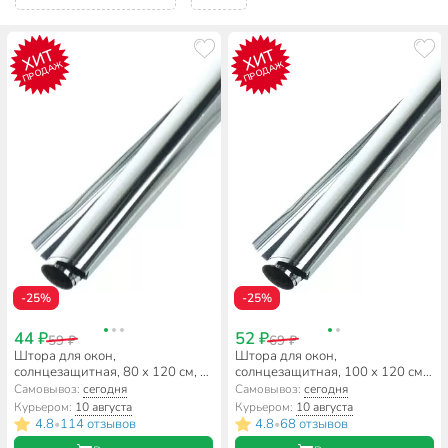
ХИТ
ХИТ
ПРОДАЖ
ПРОДАЖ
-25%
-25%
44 ₽
52 ₽
59 ₽
69 ₽
Штора для окон,
Штора для окон,
солнцезащитная, 80 х 120 см, 2
солнцезащитная, 100 х 120 см,
шт, 50 слоев
2 шт, 50 слоев
Самовывоз:
сегодня
Самовывоз:
сегодня
Курьером:
10 августа
Курьером:
10 августа
4.8
114 отзывов
4.8
68 отзывов
•
•