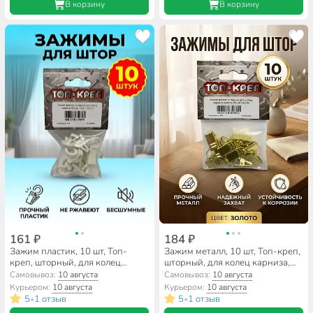
В корзину
В корзину
161 ₽
184 ₽
Зажим пластик, 10 шт, Топ-
Зажим металл, 10 шт, Топ-креп,
креп, шторный, для колец
шторный, для колец карниза,
карниза, белый, 062-27
золото, 062-23
Самовывоз:
10 августа
Самовывоз:
10 августа
Курьером:
10 августа
Курьером:
10 августа
5
1 отзыв
5
1 отзыв
•
•