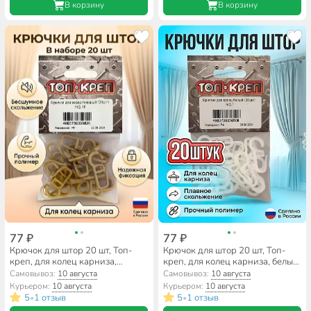
В корзину
В корзину
77 ₽
77 ₽
Крючок для штор 20 шт, Топ-
Крючок для штор 20 шт, Топ-
креп, для колец карниза,
креп, для колец карниза, белый,
бежевый, 062-18
062-5
Самовывоз:
10 августа
Самовывоз:
10 августа
Курьером:
10 августа
Курьером:
10 августа
5
1 отзыв
5
1 отзыв
•
•