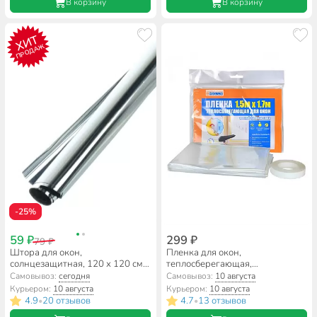
В корзину
В корзину
ХИТ
ПРОДАЖ
-25%
59 ₽
299 ₽
79 ₽
Штора для окон,
Пленка для окон,
солнцезащитная, 120 х 120 см,
теплосберегающая,
2 шт, 50 слоев
полиофелин, 150х170 см,
Самовывоз:
сегодня
Самовывоз:
10 августа
4Walls, PTS200W
Курьером:
10 августа
Курьером:
10 августа
4.9
20 отзывов
4.7
13 отзывов
•
•