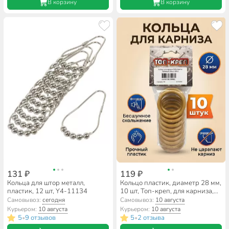
В корзину
В корзину
131 ₽
119 ₽
Кольца для штор металл,
Кольцо пластик, диаметр 28 мм,
пластик, 12 шт, Y4-11134
10 шт, Топ-креп, для карниза,
бежевое, 126-2
Самовывоз:
сегодня
Самовывоз:
10 августа
Курьером:
10 августа
Курьером:
10 августа
5
9 отзывов
5
2 отзыва
•
•