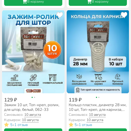
В корзину
В корзину
129 ₽
119 ₽
Зажим 10 шт, Топ-креп, ролик,
Кольцо пластик, диаметр 28 мм,
для штор, белый, 062-33
10 шт, Топ-креп, для карниза,
белое, 126-1
Самовывоз:
10 августа
Самовывоз:
10 августа
Курьером:
10 августа
Курьером:
10 августа
5
1 отзыв
5
1 отзыв
•
•