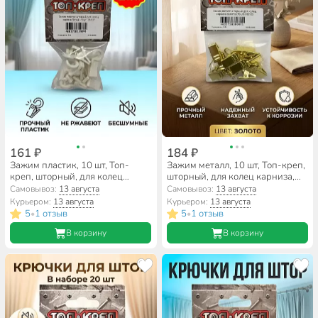
161 ₽
184 ₽
Зажим пластик, 10 шт, Топ-
Зажим металл, 10 шт, Топ-креп,
креп, шторный, для колец
шторный, для колец карниза,
карниза, белый, 062-27
золото, 062-23
Самовывоз:
13 августа
Самовывоз:
13 августа
Курьером:
13 августа
Курьером:
13 августа
5
1 отзыв
5
1 отзыв
•
•
В корзину
В корзину