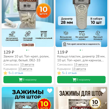
129 ₽
119 ₽
Зажим 10 шт, Топ-креп, ролик,
Кольцо пластик, диаметр 28 мм,
для штор, белый, 062-33
10 шт, Топ-креп, для карниза,
белое, 126-1
Самовывоз:
13 августа
Самовывоз:
13 августа
Курьером:
13 августа
Курьером:
13 августа
5
1 отзыв
5
1 отзыв
•
•
В корзину
В корзину