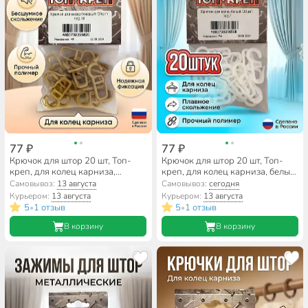
77 ₽
77 ₽
Крючок для штор 20 шт, Топ-
Крючок для штор 20 шт, Топ-
креп, для колец карниза,
креп, для колец карниза, белый,
бежевый, 062-18
062-5
Самовывоз:
13 августа
Самовывоз:
сегодня
Курьером:
13 августа
Курьером:
13 августа
5
1 отзыв
5
1 отзыв
•
•
В корзину
В корзину