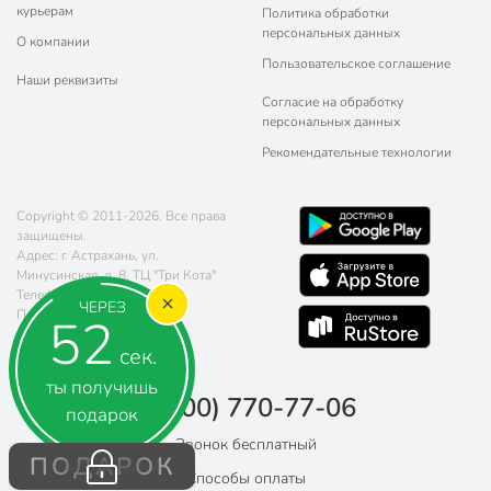
курьерам
Политика обработки
персональных данных
О компании
Пользовательское соглашение
Наши реквизиты
Согласие на обработку
персональных данных
Рекомендательные технологии
Copyright © 2011-2026. Все права
защищены.
Адрес: г. Астрахань, ул.
Минусинская, д. 8, ТЦ "Три Кота"
Телефон:
8 (800) 770-77-06
ЧЕРЕЗ
Почта:
sales@poryadok.ru
52
сек.
ты получишь
8 (800) 770-77-06
подарок
Звонок бесплатный
ПОДАРОК
Способы оплаты