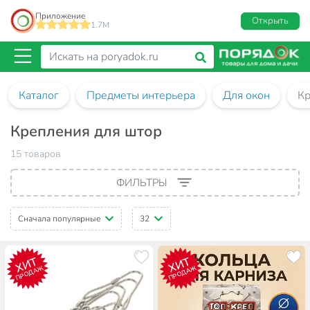
Приложение
Открыть
1.7M
Каталог
Предметы интерьера
Для окон
Кр
Крепления для штор
15 товаров
ФИЛЬТРЫ
Сначала популярные
32
ХИТ
ХИТ
ПРОДАЖ
ПРОДАЖ