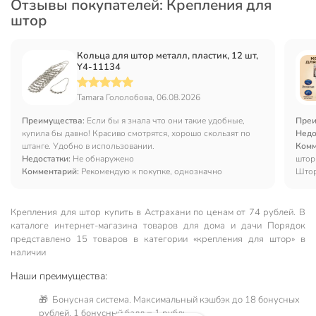
Отзывы покупателей: Крепления для
штор
Кольца для штор металл, пластик, 12 шт,
Y4-11134
Tamara Гололобова, 06.08.2026
Преимущества:
Если бы я знала что они такие удобные,
Преи
купила бы давно! Красиво смотрятся, хорошо скользят по
Недо
штанге. Удобно в использовании.
Комм
Недостатки:
Не обнаружено
штор
Комментарий:
Рекомендую к покупке, однозначно
Штор
Крепления для штор купить в Астрахани по ценам от 74 рублей. В
каталоге интернет-магазина товаров для дома и дачи Порядок
представлено 15 товаров в категории «крепления для штор» в
наличии
Наши преимущества:
🎁 Бонусная система. Максимальный кэшбэк до 18 бонусных
рублей, 1 бонусный балл = 1 рубль.