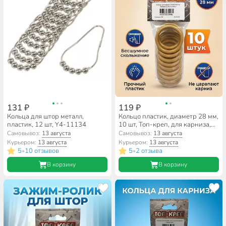
131 ₽
119 ₽
Кольца для штор металл,
Кольцо пластик, диаметр 28 мм,
пластик, 12 шт, Y4-11134
10 шт, Топ-креп, для карниза,
бежевое, 126-2
Самовывоз:
13 августа
Самовывоз:
13 августа
Курьером:
13 августа
Курьером:
13 августа
5
10 отзывов
5
2 отзыва
•
•
В корзину
В корзину