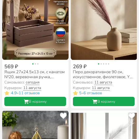
569 ₽
269 ₽
Ящик 27х24.5х13 см, с канатом
Перо декоративное 90 см,
№20, веревочная ручка,
искусственное, фиолетовое, Y4-
коричневый, 7237
7166
Самовывоз:
сегодня
Самовывоз:
11 августа
Курьером:
11 августа
Курьером:
11 августа
4.9
11 отзывов
5
6 отзывов
•
•
В корзину
В корзину