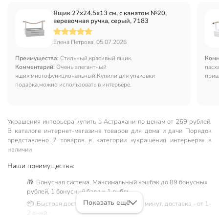
Ящик 27х24.5х13 см, с канатом №20,
веревочная ручка, серый, 7183
Елена Петрова, 05.07.2026
Преимущества:
Стильный,красивый ящик.
Комм
Комментарий:
Очень элегантный
пасх
ящик,многофункциональный.Купили для упаковки
прив
подарка,можно использовать в интерьере.
Украшения интерьера купить в Астрахани по ценам от 269 рублей.
В каталоге интернет-магазина товаров для дома и дачи Порядок
представлено 7 товаров в категории «украшения интерьера» в
наличии
Наши преимущества:
🎁 Бонусная система. Максимальный кэшбэк до 89 бонусных
рублей, 1 бонусный балл = 1 рубль.
Показать ещё
📦 Быстрая доставка. Самовывоз от 60 минут, доставка - от 1-
2 дней.