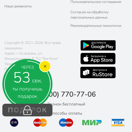
Пользовательское соглашение
Наши реквизиты
Согласие на обработку
персональных данных
Рекомендательные технологии
Copyright © 2011-2026. Все права
защищены.
Адрес: г. Астрахань, ул.
Минусинская, д. 8, ТЦ "Три Кота"
Телефон:
8 (800) 770-77-06
ЧЕРЕЗ
Почта:
sales@poryadok.ru
52
сек.
ты получишь
8 (800) 770-77-06
подарок
Звонок бесплатный
ПОДАРОК
Способы оплаты