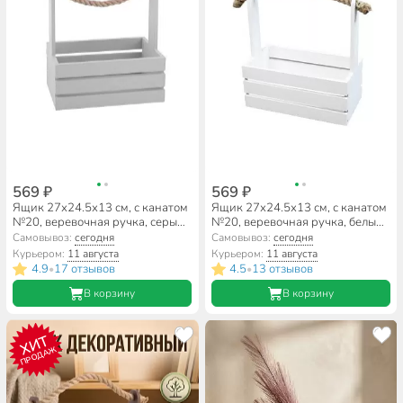
569 ₽
569 ₽
Ящик 27х24.5х13 см, с канатом
Ящик 27х24.5х13 см, с канатом
№20, веревочная ручка, серый,
№20, веревочная ручка, белый,
7183
7138
Самовывоз:
сегодня
Самовывоз:
сегодня
Курьером:
11 августа
Курьером:
11 августа
4.9
17 отзывов
4.5
13 отзывов
•
•
В корзину
В корзину
ХИТ
ПРОДАЖ