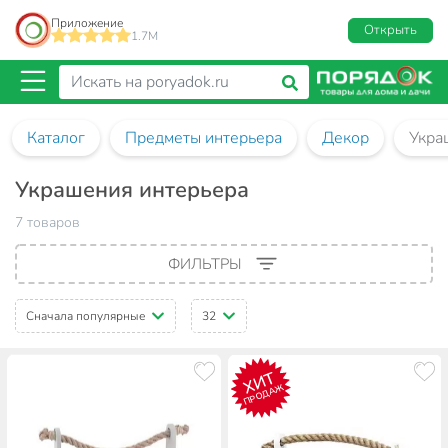
Приложение
Открыть
1.7M
Каталог
Предметы интерьера
Декор
Укра
Украшения интерьера
7 товаров
ФИЛЬТРЫ
Сначала популярные
32
ХИТ
ПРОДАЖ