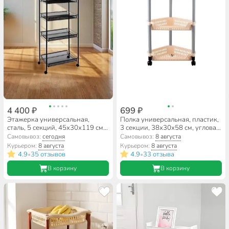
4 400 ₽
699 ₽
Этажерка универсальная,
Полка универсальная, пластик,
сталь, 5 секций, 45х30х119 см,
3 секции, 38х30х58 см, угловая,
с мелкосетчатыми корзинами,
в ассортименте, Полимербыт,
Самовывоз:
сегодня
Самовывоз:
8 августа
черная, ЗМИ, Ладья 35КС, Э
С087
Курьером:
8 августа
Курьером:
8 августа
410 Ч
4.9
35 отзывов
4.9
33 отзыва
•
•
В корзину
В корзину