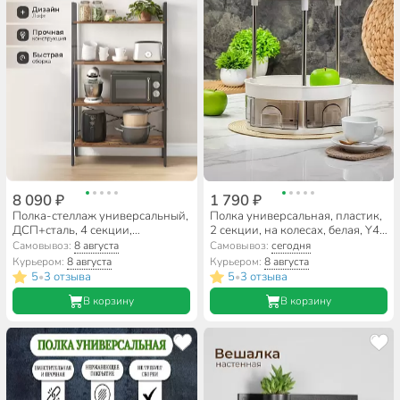
8 090 ₽
1 790 ₽
Полка-стеллаж универсальный,
Полка универсальная, пластик,
ДСП+сталь, 4 секции,
2 секции, на колесах, белая, Y4-
80х34.5х137.5 см, Лофт,
8622
Самовывоз:
8 августа
Самовывоз:
сегодня
LLS144B01
Курьером:
8 августа
Курьером:
8 августа
5
3 отзыва
5
3 отзыва
•
•
В корзину
В корзину