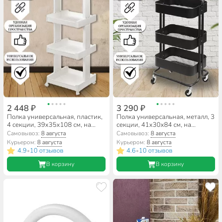
2 448 ₽
3 290 ₽
Полка универсальная, пластик,
Полка универсальная, металл, 3
4 секции, 39х35х108 см, на
секции, 41х30х84 см, на
колесах, белая, SPE34381-1
колесах с ручкой, черная,
Самовывоз:
8 августа
Самовывоз:
8 августа
SPE34192-3
Курьером:
8 августа
Курьером:
8 августа
4.9
10 отзывов
4.6
10 отзывов
•
•
В корзину
В корзину