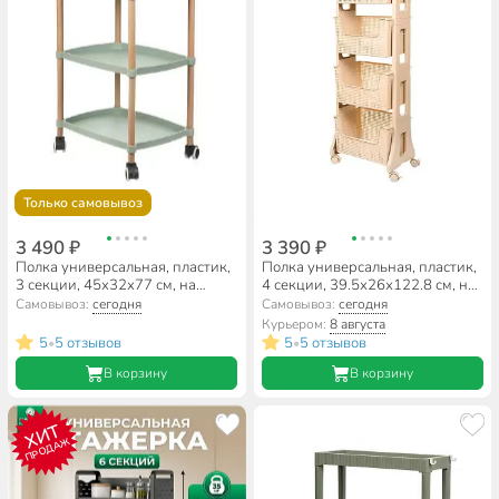
Только самовывоз
3 490 ₽
3 390 ₽
Полка универсальная, пластик,
Полка универсальная, пластик,
3 секции, 45х32х77 см, на
4 секции, 39.5х26х122.8 см, на
колесах, зеленая, Y4-8664
колесах, латте, Violet, Лофт,
Самовывоз:
сегодня
Самовывоз:
сегодня
770420
Курьером:
8 августа
5
5 отзывов
5
5 отзывов
•
•
В корзину
В корзину
ХИТ
ПРОДАЖ