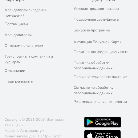
Условия продажи товаров
Арендаторам складских
помещений
Подарочные сертификаты
Поставщикам
Бонусная программа
Арендодателям
Активация Бонусной Карты
Оптовым покупателям
Политика конфиденциальности
Транспортным компаниям и
курьерам
Политика обработки
персональных данных
О компании
Пользовательское соглашение
Наши реквизиты
Согласие на обработку
персональных данных
Рекомендательные технологии
Copyright © 2011-2026. Все права
защищены.
Адрес: г. Астрахань, ул.
Минусинская, д. 8, ТЦ "Три Кота"