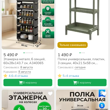
Только самовывоз
5 490 ₽
1 490 ₽
Этажерка металл, 6 секций,
Полка универсальная, пластик,
60х28х143.7 см, A340065
3 секции, 40х21.5х58 см,
зеленая, Y4-9122
Самовывоз:
8 августа
Самовывоз:
сегодня
Курьером:
8 августа
4.6
4 отзыва
5
4 отзыва
•
•
В корзину
В корзину