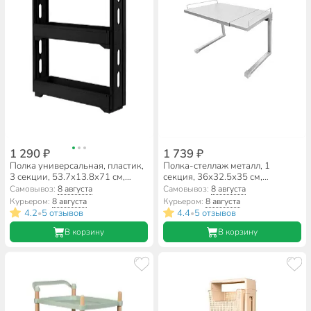
1 290 ₽
1 739 ₽
Полка универсальная, пластик,
Полка-стеллаж металл, 1
3 секции, 53.7х13.8х71 см,
секция, 36х32.5х35 см,
узкая, Keeplex, Black,
настольная для СВЧ, белый,
Самовывоз:
8 августа
Самовывоз:
8 августа
KL383812621
Исток, ЭДМ11, ЭДМ11
Курьером:
8 августа
Курьером:
8 августа
4.2
5 отзывов
4.4
5 отзывов
•
•
В корзину
В корзину