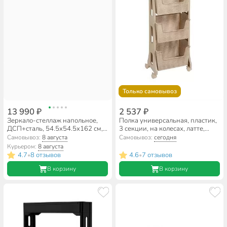
Только самовывоз
13 990 ₽
2 537 ₽
Зеркало-стеллаж напольное,
Полка универсальная, пластик,
ДСП+сталь, 54.5х54.5х162 см,
3 секции, на колесах, латте,
коричневое, Songmics, Лофт,
Violet, Лофт, 770320
Самовывоз:
8 августа
Самовывоз:
сегодня
JJC007X01
Курьером:
8 августа
4.7
8 отзывов
4.6
7 отзывов
•
•
В корзину
В корзину