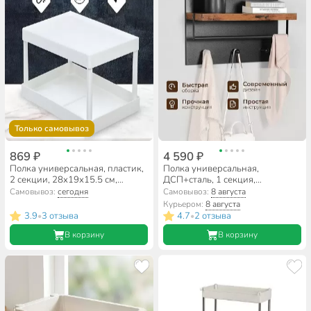
Только самовывоз
869 ₽
4 590 ₽
Полка универсальная, пластик,
Полка универсальная,
2 секции, 28х19х15.5 см,
ДСП+сталь, 1 секция,
двухуровневая, белая, Y4-7244
60х21.5х40 см, коричнево-
Самовывоз:
сегодня
Самовывоз:
8 августа
черная, Лофт, LWS031B01
Курьером:
8 августа
3.9
3 отзыва
4.7
2 отзыва
•
•
В корзину
В корзину