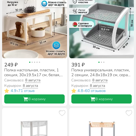
249 ₽
391 ₽
Полка настольная, пластик, 1
Полка универсальная, пластик,
секция, 30х19.5х17 см, белая,
2 секции, 24.8х18х19 см, серая
Violet, Ротанг, 750006
мистерия, Berossi, Krita, АС
Самовывоз:
8 августа
Самовывоз:
8 августа
63675000
Курьером:
8 августа
Курьером:
8 августа
4.9
71 отзыв
4.8
60 отзывов
•
•
В корзину
В корзину