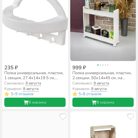
235 ₽
999 ₽
Полка универсальная, пластик,
Полка универсальная, пластик,
1 секция, 27.4х14х19.5 см,
2 секции, 50х14х45 см, на
белая, Berossi, АС 24601000
колесах, белая, Idea, М 2723
Самовывоз:
8 августа
Самовывоз:
8 августа
Курьером:
8 августа
Курьером:
8 августа
5
9 отзывов
5
8 отзывов
•
•
В корзину
В корзину