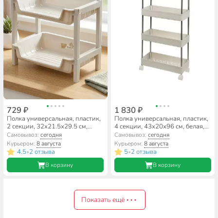
729 ₽
1 830 ₽
Полка универсальная, пластик,
Полка универсальная, пластик,
2 секции, 32х21.5х29.5 см,
4 секции, 43х20х96 см, белая,
серая, A340168
Y4-9126
Самовывоз:
сегодня
Самовывоз:
сегодня
Курьером:
8 августа
Курьером:
8 августа
4.5
2 отзыва
5
2 отзыва
•
•
В корзину
В корзину
Показать ещё