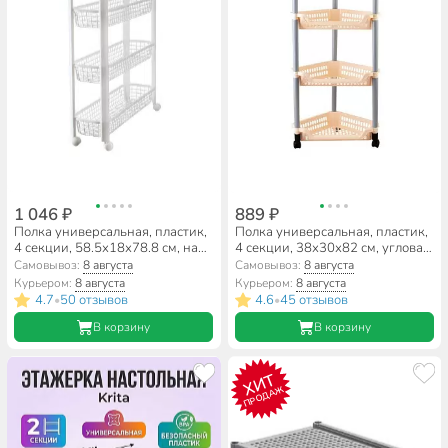
1 046 ₽
889 ₽
Полка универсальная, пластик,
Полка универсальная, пластик,
4 секции, 58.5х18х78.8 см, на
4 секции, 38х30х82 см, угловая,
колесах, белая, Idea, М 2719
Полимербыт, С088
Самовывоз:
8 августа
Самовывоз:
8 августа
Курьером:
8 августа
Курьером:
8 августа
4.7
50 отзывов
4.6
45 отзывов
•
•
В корзину
В корзину
ХИТ
ПРОДАЖ