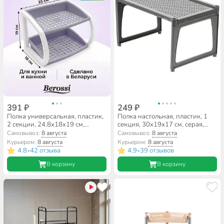
391 ₽
249 ₽
Полка универсальная, пластик,
Полка настольная, пластик, 1
2 секции, 24.8х18х19 см,
секция, 30х19х17 см, серая,
сиреневый туман, Berossi, Krita,
Violet, Ротанг, 750018
Самовывоз:
8 августа
Самовывоз:
8 августа
АС 63676000
Курьером:
8 августа
Курьером:
8 августа
4.8
42 отзыва
4.9
39 отзывов
•
•
В корзину
В корзину