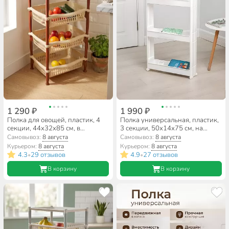
1 290 ₽
1 990 ₽
Полка для овощей, пластик, 4
Полка универсальная, пластик,
секции, 44х32х85 см, в
3 секции, 50х14х75 см, на
ассортименте, Dunya Plastik,
колесах, белая, Idea, М 2724
Самовывоз:
8 августа
Самовывоз:
8 августа
04204
Курьером:
8 августа
Курьером:
8 августа
4.3
29 отзывов
4.9
27 отзывов
•
•
В корзину
В корзину