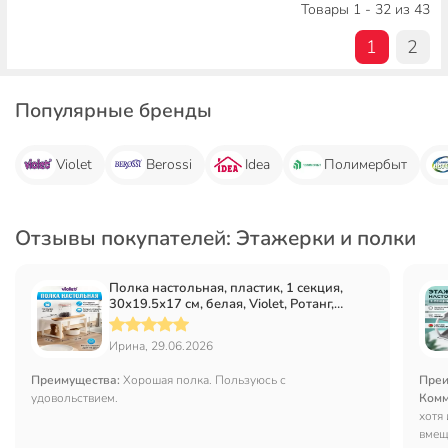
Товары 1 - 32 из 43
1
2
Популярные бренды
Violet
Berossi
Idea
Полимербыт
Отзывы покупателей: Этажерки и полки
Полка настольная, пластик, 1 секция,
30х19.5х17 см, белая, Violet, Ротанг,
750006
Ирина, 29.06.2026
Преимущества:
Хорошая полка. Пользуюсь с
Преи
удовольствием.
Комм
хотя
вмещ