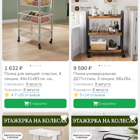
1 632 ₽
9 590 ₽
Полка для овощей, пластик, 4
Полка универсальная,
секции, 44х31х83 см, на
ДСП+сталь, 3 секции, 66х26х85
колесах, Полимербыт, С944
см, на колесах, коричневый,
Самовывоз:
8 августа
Самовывоз:
8 августа
черная, Лофт, LRC66BX
Курьером:
8 августа
Курьером:
8 августа
4.7
26 отзывов
5
14 отзывов
•
•
В корзину
В корзину