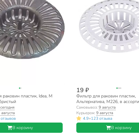
19 ₽
 раковин пластик, Idea, М
Фильтр для раковин пластик,
ебристый
Альтернатива, М226, в ассорт
:
сегодня
Самовывоз:
9 августа
 августа
Курьером:
9 августа
•
 отзывов
4.9
123 отзыва
В корзину
В корзину