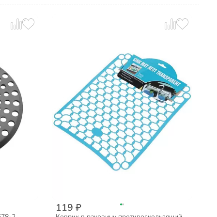
119 ₽
678-2,
Коврик в раковину противоскользящий