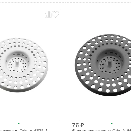
76 ₽
 раковин Orio, А-6678-1,
Фильтр для раковин Orio, А-6