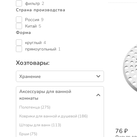
фильтр
2
Страна производства
Россия
9
Китай
5
Форма
круглый
4
прямоугольный
1
Хозтовары:
Хранение
Корзины (218)
Аксессуары для ванной
Вешалки настенные, крючки (80)
комнаты
Ящики хозяйственные (68)
Полотенца (275)
Косметички (53)
Коврики для ванной и душевой (186)
Органайзеры для мелочей (51)
Шторы для ванн (113)
76 ₽
Полки (37)
Ерши (75)
Фильтр для