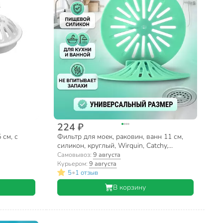
224 ₽
 см, с
Фильтр для моек, раковин, ванн 11 см,
силикон, круглый, Wirquin, Catchy,
30724772, зеленый
Самовывоз:
9 августа
Курьером:
9 августа
•
5
1 отзыв
В корзину