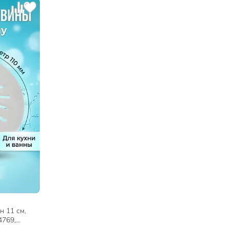
н 11 см,
4769,