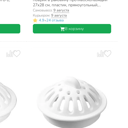
27х28 см, пластик, прямоугольный,
Голубая сетка, Y3-795, в ассортименте
Самовывоз:
9 августа
Курьером:
9 августа
•
4.9
24 отзыва
В корзину