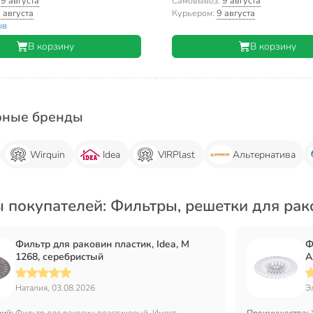
белый
:
9 августа
Самовывоз:
9 августа
 августа
Курьером:
9 августа
ыв
В корзину
В корзину
рные бренды
Wirquin
Idea
VIRPlast
Альтернатива
 покупателей: Фильтры, решетки для рак
Фильтр для раковин пластик, Idea, М
Ф
1268, серебристый
А
Наталия, 03.08.2026
Э
рий:
Фильтр для раковин пластиковый. Имеет
Преимущества: