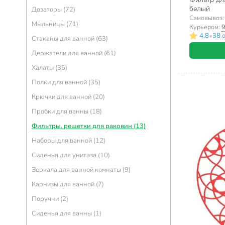
Вешалки напольные (36)
белый
Дозаторы (72)
Самовывоз
Кофры (30)
Мыльницы (71)
Курьером:
9
Пакеты (29)
•
4.8
38 
Стаканы для ванной (63)
Обувницы (27)
Держатели для ванной (61)
Вешалки (23)
Халаты (35)
Стеллажи (18)
Полки для ванной (35)
Чехлы для одежды (17)
Крючки для ванной (20)
Комоды (14)
Пробки для ванны (18)
Сумки, тележки хозяйственные (13)
Фильтры, решетки для раковин (13)
Чехлы для гладильной доски (11)
Наборы для ванной (12)
Контейнеры для порошка (7)
Сиденья для унитаза (10)
Пакеты вакуумные (6)
Зеркала для ванной комнаты (9)
Мешки хозяйственные (4)
Карнизы для ванной (7)
Подставки для губки (3)
Поручни (2)
Контейнеры для лекарств (3)
Сиденья для ванны (1)