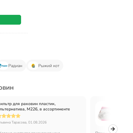
Радиан
Рыжий кот
овин
ильтр для раковин пластик,
Фильт
льтернатива, М226, в ассортименте
сталь,
львина Тарасова, 01.08.2026
Алексан
Хорошо смотрится,приемлемая цена
Преимущества:
Супер