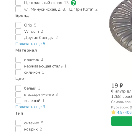
Центральный склад
13
ул. Минусинская, д. 8, ТЦ "Три Кота"
2
Бренд
Orio
5
Wirquin
2
Другие бренды
2
Показать еще 5
Материал
пластик
4
нержавеющая сталь
1
силикон
1
Цвет
19 ₽
белый
3
Фильтр для
в ассортименте
3
1268, сер
зеленый
1
Самовывоз
Показать еще 3
Курьером:
9
•
4.9
406
Тип
ситечко
5
коврик
2