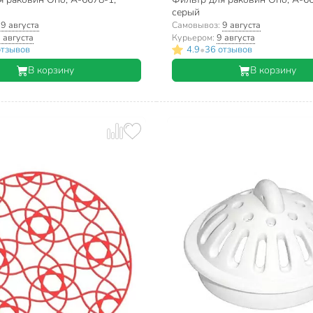
серый
:
9 августа
Самовывоз:
9 августа
 августа
Курьером:
9 августа
•
отзывов
4.9
36 отзывов
В корзину
В корзину