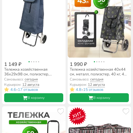
1 149 ₽
1 990 ₽
Тележка хозяйственная
Тележка хозяйственная 40х44
36х29х98 см, полиэстер,
см, металл, полиэстер, 40 кг, 44
пластик, металл, 30 кг, с сумкой,
л, с сумкой, складная, A150001
Самовывоз:
сегодня
Самовывоз:
сегодня
складная, Y6-1842
Курьером:
12 августа
Курьером:
12 августа
4.6
17 отзывов
4.8
15 отзывов
•
•
В корзину
В корзину
ХИТ
ПРОДАЖ