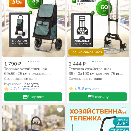
Только самовывоз
1 790 ₽
2 444 ₽
Тележка хозяйственная
Тележка хозяйственная
60х50х25 см, полиэстер,
39х40х100 см, металл, 75 кг,
пластик, металл, 35 л, зеленая, с
складная, A150021
Самовывоз:
сегодня
Самовывоз:
сегодня
сумкой, складная, A150010
Курьером:
12 августа
4.7
11 отзывов
4.8
6 отзывов
•
•
В корзину
В корзину