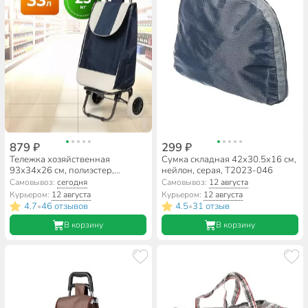
879 ₽
299 ₽
Тележка хозяйственная
Сумка складная 42х30.5х16 см,
93х34х26 см, полиэстер,
нейлон, серая, T2023-046
пластик, металл, 34 л, синяя, с
Самовывоз:
сегодня
Самовывоз:
12 августа
сумкой, складная, A150011
Курьером:
12 августа
Курьером:
12 августа
4.7
46 отзывов
4.5
31 отзыв
•
•
В корзину
В корзину