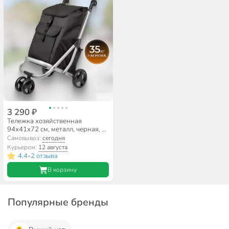
3 290 ₽
Тележка хозяйственная
94х41х72 см, металл, черная, с
сумкой, складная, A150018
Самовывоз:
сегодня
Курьером:
12 августа
4.4
2 отзыва
•
В корзину
Популярные бренды