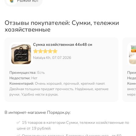
Рыжий кот
Отзывы покупателей: Сумки, тележки
хозяйственные
Сумка хозяйственная 44х48 см
Natalya Kh, 07.07.2026
Преимущества:
Есть
Преи
Недостатки:
Нет
Недо
Комментарий:
Очень хороший, прочный, крепкий пакет.
Комм
Двойная толщина придает прочность. Надёжные, крепкие
вмес
ручки. Удобно нести в руках.
мере
В интернет-магазине Порядок.ру:
✅ 15 товаров в категории Сумки, тележки хозяйственные по
цене от 19 рублей.