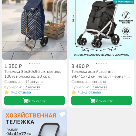
1 350 ₽
3 490 ₽
Тележка 35х30х96 см, металл,
Тележка хозяйственная
100% полиэстер, 30 кг, с
94х41х72 см, металл, черная, с
сумкой, размер сумки
сумкой, складная, A150019
Самовывоз:
12 августа
Самовывоз:
сегодня
34х20х54 см, Рыжий кот,
Курьером:
12 августа
Курьером:
12 августа
110654
4
2 отзыва
4.3
2 отзыва
•
•
В корзину
В корзину