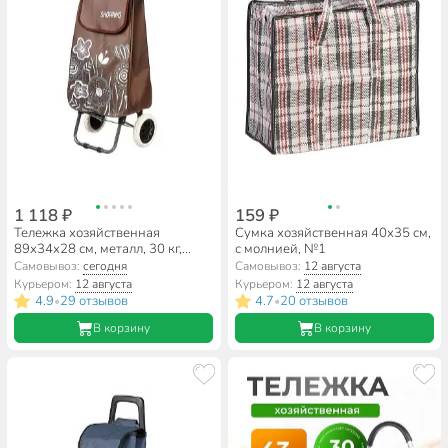
1 118 ₽
159 ₽
Тележка хозяйственная
Сумка хозяйственная 40х35 см,
89х34х28 см, металл, 30 кг,
с молнией, №1
коричневая, складная, с сумкой,
Самовывоз:
сегодня
Самовывоз:
12 августа
T2023-038
Курьером:
12 августа
Курьером:
12 августа
4.9
29 отзывов
4.7
20 отзывов
•
•
В корзину
В корзину