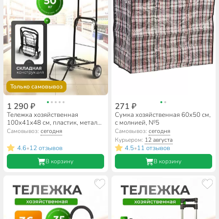
Только самовывоз
1 290 ₽
271 ₽
Тележка хозяйственная
Сумка хозяйственная 60х50 см,
100х41х48 см, пластик, металл,
с молнией, №5
складная, без сумки, A150014
Самовывоз:
сегодня
Самовывоз:
сегодня
Курьером:
12 августа
4.6
12 отзывов
4.5
11 отзывов
•
•
В корзину
В корзину