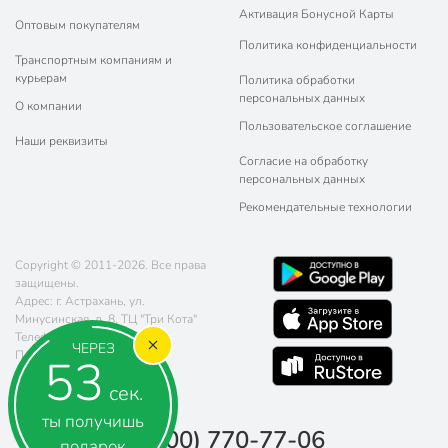
Активация Бонусной Карты
Оптовым покупателям
Политика конфиденциальности
Транспортным компаниям и
курьерам
Политика обработки
персональных данных
О компании
Пользовательское соглашение
Наши реквизиты
Согласие на обработку
персональных данных
Рекомендательные технологии
Copyright © 2011-2026. Все права
защищены.
Адрес: г. Астрахань, ул.
Минусинская, д. 8, ТЦ "Три Кота"
Телефон:
8 (800) 770-77-06
ЧЕРЕЗ
Почта:
sales@poryadok.ru
52
сек.
ты получишь
8 (800) 770-77-06
подарок