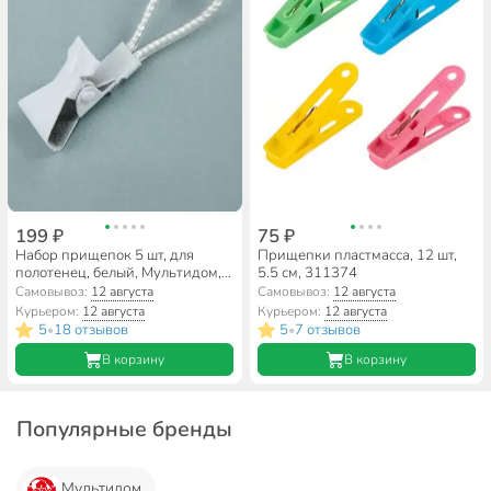
199 ₽
75 ₽
Набор прищепок 5 шт, для
Прищепки пластмасса, 12 шт,
полотенец, белый, Мультидом,
5.5 см, 311374
VL75-126
Самовывоз:
12 августа
Самовывоз:
12 августа
Курьером:
12 августа
Курьером:
12 августа
5
18 отзывов
5
7 отзывов
•
•
В корзину
В корзину
Популярные бренды
Мультидом