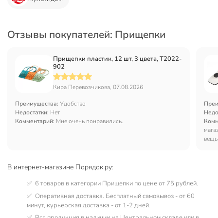
Отзывы покупателей: Прищепки
Прищепки пластик, 12 шт, 3 цвета, T2022-
902
Кира Перевозчикова, 07.08.2026
Преимущества:
Удобство
Преи
Недостатки:
Нет
Недо
Комментарий:
Мне очень понравились.
Комм
мага
вещь
В интернет-магазине Порядок.ру:
✅ 6 товаров в категории Прищепки по цене от 75 рублей.
✅ Оперативная доставка. Бесплатный самовывоз - от 60
минут, курьерская доставка - от 1-2 дней.
✅ Вся продукция в наличии на Центральном складе или в