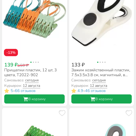
-13%
139 ₽
133 ₽
159 ₽
Прищепки пластик, 12 шт, 3
Зажим хозяйственный пластик,
цвета, T2022-902
7.5х3.5х3.8 см, магнитный, в
ассортименте, T2022-HT080
Самовывоз:
сегодня
Самовывоз:
сегодня
Курьером:
12 августа
Курьером:
12 августа
5
66 отзывов
4.9
46 отзывов
•
•
В корзину
В корзину