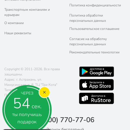
Политика конфиденциальности
Транспортным компаниям и
курьерам
Политика обработки
персональных данных
О компании
Пользовательское соглашение
Наши реквизиты
Согласие на обработку
персональных данных
Рекомендательные технологии
Copyright © 2011-2026. Все права
защищены.
Адрес: г. Астрахань, ул.
Минусинская, д. 8, ТЦ "Три Кота"
Телефон:
8 (800) 770-77-06
ЧЕРЕЗ
Почта:
sales@poryadok.ru
54
сек.
ты получишь
8 (800) 770-77-06
подарок
Звонок бесплатный