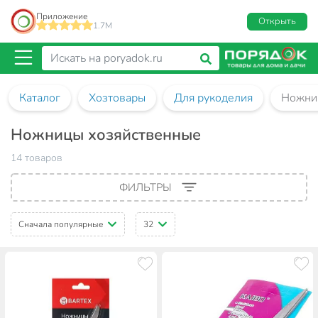
Приложение
Открыть
1.7M
Каталог
Хозтовары
Для рукоделия
Ножни
Ножницы хозяйственные
14 товаров
ФИЛЬТРЫ
Сначала популярные
32