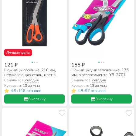
Лучшая цена
121 ₽
155 ₽
Ножницы обойные, 210 мм,
Ножницы универсальные, 175
нержавеющая сталь, цвет в
мм, в ассортименте, Y8-2707
ассортименте, Bartex, 1281001
Самовывоз:
сегодня
Самовывоз:
сегодня
Курьером:
13 августа
Курьером:
13 августа
4.9
118 отзывов
4.8
97 отзывов
•
•
В корзину
В корзину