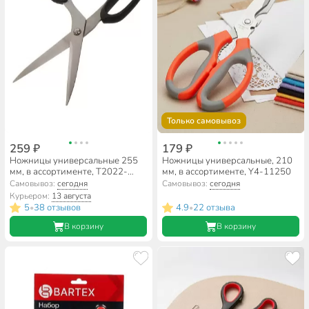
Только самовывоз
259 ₽
179 ₽
Ножницы универсальные 255
Ножницы универсальные, 210
мм, в ассортименте, T2022-
мм, в ассортименте, Y4-11250
7078
Самовывоз:
сегодня
Самовывоз:
сегодня
Курьером:
13 августа
5
38 отзывов
4.9
22 отзыва
•
•
В корзину
В корзину