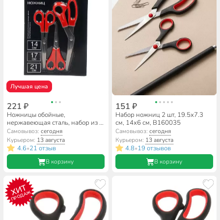
Лучшая цена
221 ₽
151 ₽
Ножницы обойные,
Набор ножниц 2 шт, 19.5х7.3
нержавеющая сталь, набор из 3
см, 14х6 см, B160035
шт, Bartex, 1281005
Самовывоз:
сегодня
Самовывоз:
сегодня
Курьером:
13 августа
Курьером:
13 августа
4.6
21 отзыв
4.8
19 отзывов
•
•
В корзину
В корзину
ХИТ
ПРОДАЖ