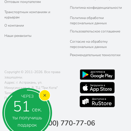
Оптовым покупателям
Политика конфиденциальности
Транспортным компаниям и
курьерам
Политика обработки
персональных данных
О компании
Пользовательское соглашение
Наши реквизиты
Согласие на обработку
персональных данных
Рекомендательные технологии
Copyright © 2011-2026. Все права
защищены.
Адрес: г. Астрахань, ул.
Минусинская, д. 8, ТЦ "Три Кота"
Телефон:
8 (800) 770-77-06
ЧЕРЕЗ
Почта:
sales@poryadok.ru
51
сек.
ты получишь
8 (800) 770-77-06
подарок