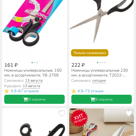
Только самовывоз
161 ₽
222 ₽
Ножницы универсальные, 150
Ножницы универсальные 230
мм, в ассортименте, Y8-2709
мм, в ассортименте, T2022-
7077
Самовывоз:
13 августа
Самовывоз:
сегодня
Курьером:
13 августа
4.9
87 отзывов
4.8
73 отзыва
•
•
В корзину
В корзину
ХИТ
ПРОДАЖ