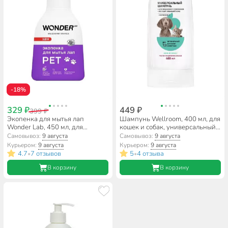
-18%
329 ₽
449 ₽
399 ₽
Экопенка для мытья лап
Шампунь Wellroom, 400 мл, для
Wonder Lab, 450 мл, для
кошек и собак, универсальный с
домашних питомцев
витамином Е
Самовывоз:
9 августа
Самовывоз:
9 августа
Курьером:
9 августа
Курьером:
9 августа
4.7
7 отзывов
5
4 отзыва
•
•
В корзину
В корзину