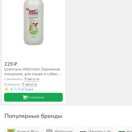
229 ₽
Шампунь Wellroom, Бережное
очищение, для кошек и собак,
500 мл
Самовывоз:
9 августа
Курьером:
9 августа
4.7
3 отзыва
•
В корзину
Популярные бренды
Animal Play
Wellroom
Wonder Lab
Чи