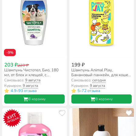
-9%
203 ₽
199 ₽
223 ₽
Шампунь Чистотел, Био, 180
Шампунь Animal Play,
мл, от блох и клещей, с
Банановый панкейк, для кошек
лавандой
и собак, 300 мл,
Самовывоз:
9 августа
Самовывоз:
сегодня
гипоаллергенный
Курьером:
9 августа
Курьером:
9 августа
4.9
93 отзыва
5
72 отзыва
•
•
В корзину
В корзину
ХИТ
ПРОДАЖ