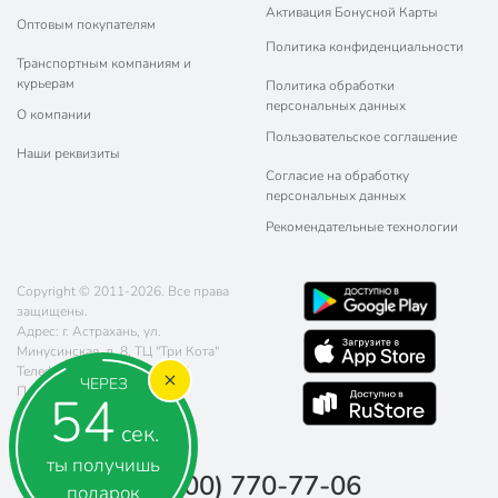
Активация Бонусной Карты
Оптовым покупателям
Политика конфиденциальности
Транспортным компаниям и
курьерам
Политика обработки
персональных данных
О компании
Пользовательское соглашение
Наши реквизиты
Согласие на обработку
персональных данных
Рекомендательные технологии
Copyright © 2011-2026. Все права
защищены.
Адрес: г. Астрахань, ул.
Минусинская, д. 8, ТЦ "Три Кота"
Телефон:
8 (800) 770-77-06
ЧЕРЕЗ
Почта:
sales@poryadok.ru
53
сек.
ты получишь
8 (800) 770-77-06
подарок