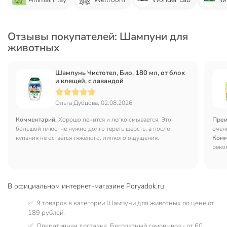
Отзывы покупателей: Шампуни для
животных
Шампунь Чистотел, Био, 180 мл, от блох
и клещей, с лавандой
Ольга Дубцова, 02.08.2026
Комментарий:
Хорошо пенится и легко смывается. Это
Преи
большой плюс: не нужно долго тереть шерсть, а после
очен
купания не остаётся тяжёлого, липкого ощущения.
Комм
реко
В официальном интернет-магазине Poryadok.ru:
✅ 9 товаров в категории Шампуни для животных по цене от
189 рублей.
✅ Оперативная доставка. Бесплатный самовывоз - от 60