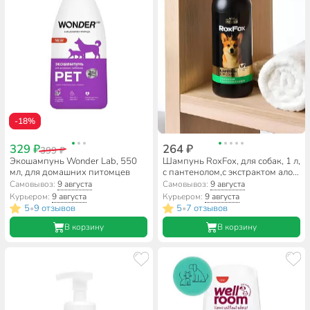
-18%
329 ₽
264 ₽
399 ₽
Экошампунь Wonder Lab, 550
Шампунь RoxFox, для собак, 1 л,
мл, для домашних питомцев
с пантенолом,с экстрактом алоэ
вера, зеленый чай
Самовывоз:
9 августа
Самовывоз:
9 августа
Курьером:
9 августа
Курьером:
9 августа
5
9 отзывов
5
7 отзывов
•
•
В корзину
В корзину