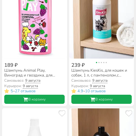
189 ₽
239 ₽
Шампунь Animal Play,
Шампунь KiesKis, для кошек и
Виноград и гвоздика, для
собак, 1 л, с пантенолом,с
кошек и собак, 300 мл, для
экстрактом алоэ вера, зеленый
Самовывоз:
9 августа
Самовывоз:
9 августа
отпугивания насекомых
чай
Курьером:
9 августа
Курьером:
9 августа
5
27 отзывов
4.9
10 отзывов
•
•
В корзину
В корзину