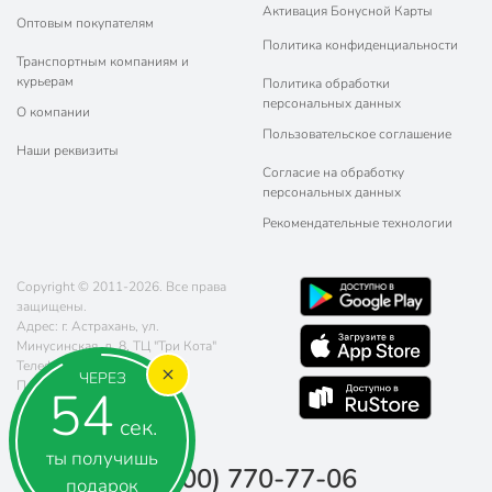
Активация Бонусной Карты
Оптовым покупателям
Политика конфиденциальности
Транспортным компаниям и
курьерам
Политика обработки
персональных данных
О компании
Пользовательское соглашение
Наши реквизиты
Согласие на обработку
персональных данных
Рекомендательные технологии
Copyright © 2011-2026. Все права
защищены.
Адрес: г. Астрахань, ул.
Минусинская, д. 8, ТЦ "Три Кота"
Телефон:
8 (800) 770-77-06
ЧЕРЕЗ
Почта:
sales@poryadok.ru
53
сек.
ты получишь
8 (800) 770-77-06
подарок