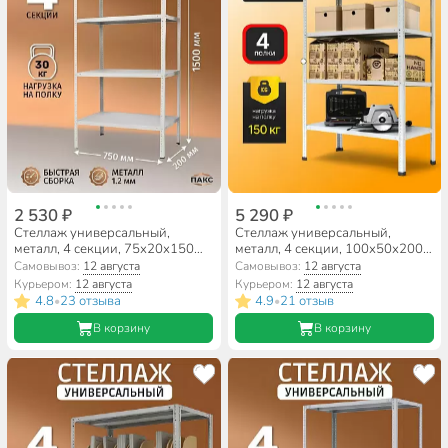
2 530 ₽
5 290 ₽
Стеллаж универсальный,
Стеллаж универсальный,
металл, 4 секции, 75х20х150
металл, 4 секции, 100х50х200
см, ПАКС, МС-152, 2284834
см, разрезной, ПАКС, МС-254Р,
Самовывоз:
12 августа
Самовывоз:
12 августа
3349040
Курьером:
12 августа
Курьером:
12 августа
4.8
23 отзыва
4.9
21 отзыв
•
•
В корзину
В корзину