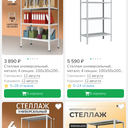
3 890 ₽
5 590 ₽
Стеллаж универсальный,
Стеллаж универсальный,
металл, 4 секции, 100х30х200
металл, 4 секции, 100х50х200
см, ПАКС, МС-234/500,
см, ПАКС, МС-254, 2284800
Самовывоз:
12 августа
Самовывоз:
12 августа
15628693
Курьером:
12 августа
Курьером:
12 августа
5
28 отзывов
5
24 отзыва
•
•
В корзину
В корзину