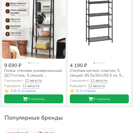
9 690 ₽
4 190 ₽
Полка-стеллаж универсальный,
Стеллаж металл, пластик, 5
ДСП+сталь, 5 секций,
секций, 65.5х30х155.5 см, 5
56х34х172 см, Лофт, LLS45X
полок, черный, ЗМИ, Валенсия,
Самовывоз:
12 августа
Самовывоз:
12 августа
СТВ25 Ч
Курьером:
12 августа
Курьером:
12 августа
4.8
5 отзывов
5
3 отзыва
•
•
В корзину
В корзину
Популярные бренды