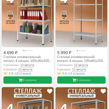
4 690 ₽
5 990 ₽
Стеллаж универсальный,
Стеллаж универсальный,
металл, 4 секции, 100х40х200
металл, 4 секции, 100х60х200
см, ПАКС, МС-244, 2284818
см, ПАКС, МС-264, 2284792
Самовывоз:
12 августа
Самовывоз:
12 августа
Курьером:
12 августа
Курьером:
12 августа
4.9
19 отзывов
4.8
14 отзывов
•
•
В корзину
В корзину