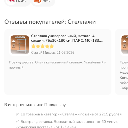
ПАКС
ЗМИ
Отзывы покупателей: Стеллажи
Стеллаж универсальный, металл, 4
секции, 75х30х180 см, ПАКС, МС-183,
2284842
Сергей Михеев, 21.06.2026
Преимущества:
Очень качественный стеллаж. Устойчивый и
Преи
прочный
проч
Недо
Комм
габа
Собр
намн
В интернет-магазине Порядок.ру:
✅ 18 товаров в категории Стеллажи по цене от 2215 рублей.
✅ Быстрая доставка. Бесплатный самовывоз - от 60 минут,
курьерская доставка - от 1-2 дней.