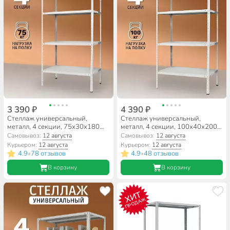
3 390 ₽
4 390 ₽
Стеллаж универсальный,
Стеллаж универсальный,
металл, 4 секции, 75х30х180
металл, 4 секции, 100х40х200
см, ПАКС, МС-183, 2284842
см, ПАКС, МС-244/500,
Самовывоз:
12 августа
Самовывоз:
12 августа
15628693
Курьером:
12 августа
Курьером:
12 августа
4.9
78 отзывов
4.9
48 отзывов
•
•
В корзину
В корзину
ХИТ
ПРОДАЖ