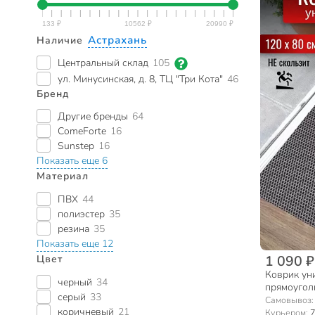
Астрахань
Наличие
Центральный склад
105
ул. Минусинская, д. 8, ТЦ "Три Кота"
46
Бренд
Другие бренды
64
ComeForte
16
Sunstep
16
Показать еще 6
Материал
ПВХ
44
полиэстер
35
резина
35
Показать еще 12
1 090 ₽
Цвет
Коврик уни
черный
34
прямоуголь
серый
33
УК-12080
Самовывоз
коричневый
21
Курьером:
7