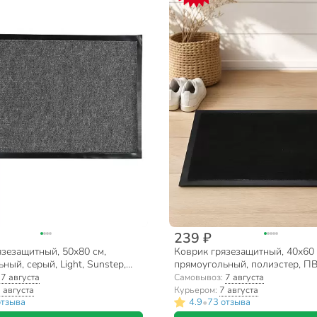
239 ₽
зезащитный, 50х80 см,
Коврик грязезащитный, 40х60 
ный, серый, Light, Sunstep,
прямоугольный, полиэстер, ПВ
Light, Sunstep, 35-503
:
7 августа
Самовывоз:
7 августа
 августа
Курьером:
7 августа
•
отзыва
4.9
73 отзыва