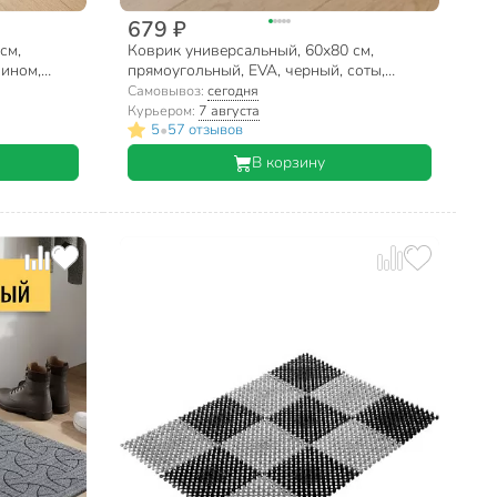
679 ₽
см,
Коврик универсальный, 60х80 см,
лином,
прямоугольный, EVA, черный, соты,
eForte,
УК060080
Самовывоз:
сегодня
Курьером:
7 августа
•
5
57 отзывов
В корзину