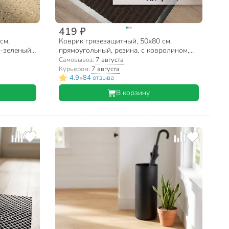
419 ₽
см,
Коврик грязезащитный, 50х80 см,
-зеленый,
прямоугольный, резина, с ковролином,
коричневый, Floor mat Комфорт,
Самовывоз:
7 августа
ComeForte, XT-3002/ХТL-1004
Курьером:
7 августа
•
4.9
84 отзыва
В корзину