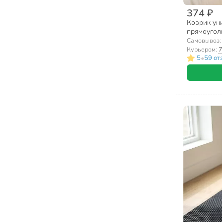
374 ₽
Коврик ун
прямоуголь
УК060040
Самовывоз
Курьером:
7
•
5
59 от