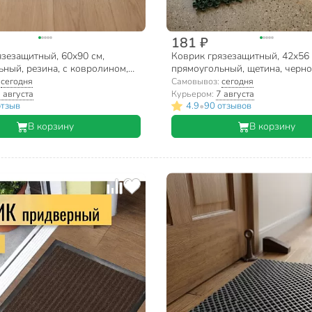
181 ₽
зезащитный, 60х90 см,
Коврик грязезащитный, 42х56 
ный, резина, с ковролином,
прямоугольный, щетина, черно
, серый
71-002
:
сегодня
Самовывоз:
сегодня
 августа
Курьером:
7 августа
•
отзыв
4.9
90 отзывов
В корзину
В корзину