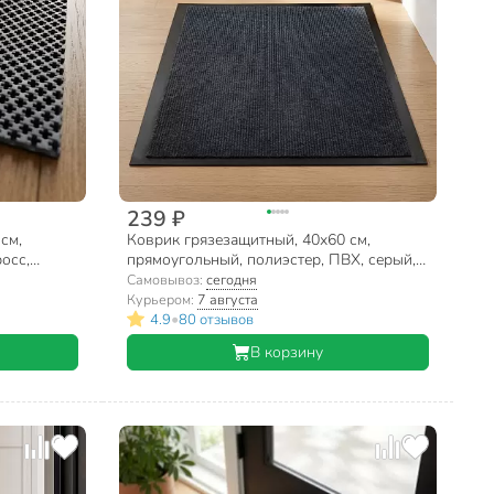
239 ₽
см,
Коврик грязезащитный, 40х60 см,
осс,
прямоугольный, полиэстер, ПВХ, серый,
Light, Sunstep, 35-501
Самовывоз:
сегодня
Курьером:
7 августа
•
4.9
80 отзывов
В корзину