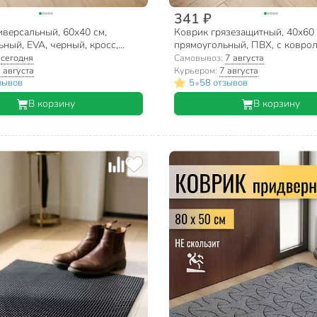
341 ₽
иверсальный, 60х40 см,
Коврик грязезащитный, 40х60 
ный, EVA, черный, кросс,
прямоугольный, ПВХ, с ковро
серый, Floor mat Комфорт, Com
:
сегодня
Самовывоз:
7 августа
XTL-1003
 августа
Курьером:
7 августа
•
зывов
5
58 отзывов
В корзину
В корзину