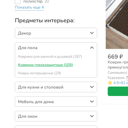
полиэстер
20
Показать еще 4
Предметы интерьера:
Декор
Свечи (214)
Для пола
Клеенки (182)
669 ₽
Коврики для ванной и душевой (187)
Вазы для цветов (138)
Коврик гря
Коврики грязезащитные (105)
Фоторамки (123)
прямоуголь
ребристый
Самовывоз
Ковры интерьерные (29)
Цветы декоративные (110)
Курьером:
7
•
4.9
82 
Часы (104)
Для кухни и столовой
Фигурки декоративные (92)
Скатерти (24)
Салфетки декоративные (85)
Мебель для дома
Чехлы на стул (18)
Шкатулки (53)
Табуреты, стулья (41)
Для окон
Копилки (53)
Полки (38)
Зеркала (47)
Крепления для штор (17)
Вешалки напольные (36)