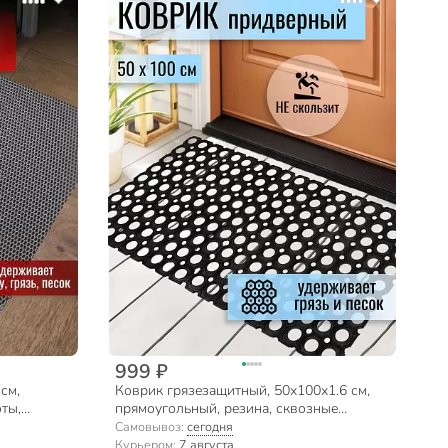
999 ₽
см,
Коврик грязезащитный, 50х100х1.6 см,
оты,
прямоугольный, резина, сквозные
отверстия
Самовывоз:
сегодня
Курьером:
7 августа