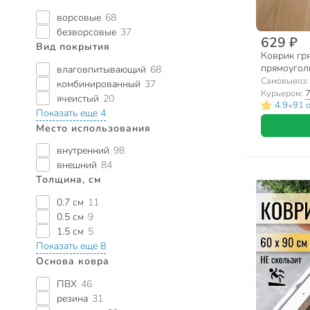
ворсовые
68
безворсовые
37
629 ₽
Вид покрытия
Коврик гря
прямоуголь
влаговпитывающий
68
ребристый
Самовывоз
комбинированный
37
Курьером:
7
ячеистый
20
•
4.9
91 
Показать еще 4
Место использования
внутренний
98
внешний
84
Толщина, см
0.7 см
11
0.5 см
9
1.5 см
5
Показать еще 8
Основа ковра
ПВХ
46
резина
31