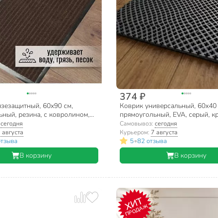
374 ₽
зезащитный, 60х90 см,
Коврик универсальный, 60х40 
ный, резина, с ковролином,
прямоугольный, EVA, серый, кр
, коричневый
УК060040
:
сегодня
Самовывоз:
сегодня
 августа
Курьером:
7 августа
•
отзыва
5
82 отзыва
В корзину
В корзину
ХИТ
ПРОДАЖ