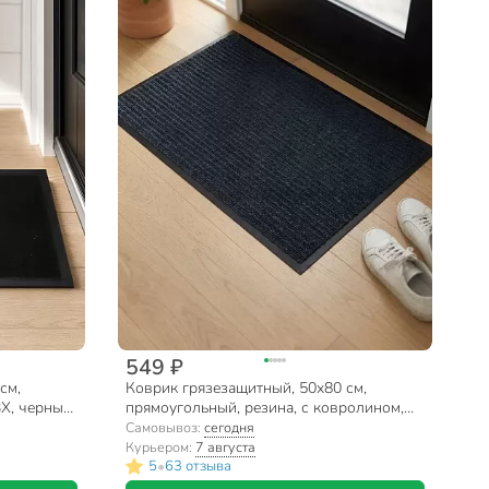
549 ₽
см,
Коврик грязезащитный, 50х80 см,
Х, черный,
прямоугольный, резина, с ковролином,
серый, Floor mat Комфорт, ComeForte,
Самовывоз:
сегодня
XT-3003
Курьером:
7 августа
•
5
63 отзыва