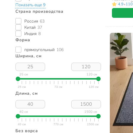
•
4.9
110
Показать еще 9
Страна производства
Россия
63
Китай
37
Индия
8
Форма
прямоугольный
106
Ширина, см
25 см
120 см
Длина, см
40 см
1500 см
Без ворса