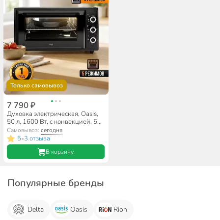
Только самовывоз
7 790 ₽
Духовка электрическая, Oasis,
50 л, 1600 Вт, с конвекцией, 5
режимов, черная, M-50CB2
Самовывоз:
сегодня
5
3 отзыва
•
В корзину
Популярные бренды
Delta
Oasis
Rion