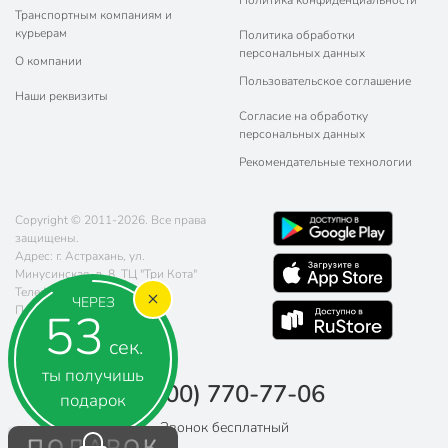
Транспортным компаниям и
курьерам
Политика обработки
персональных данных
О компании
Пользовательское соглашение
Наши реквизиты
Согласие на обработку
персональных данных
Рекомендательные технологии
Copyright © 2011-2026. Все права
защищены.
Адрес: г. Астрахань, ул.
Минусинская, д. 8, ТЦ "Три Кота"
Телефон:
8 (800) 770-77-06
ЧЕРЕЗ
Почта:
sales@poryadok.ru
53
сек.
ты получишь
8 (800) 770-77-06
подарок
Звонок бесплатный
ПОДАРОК