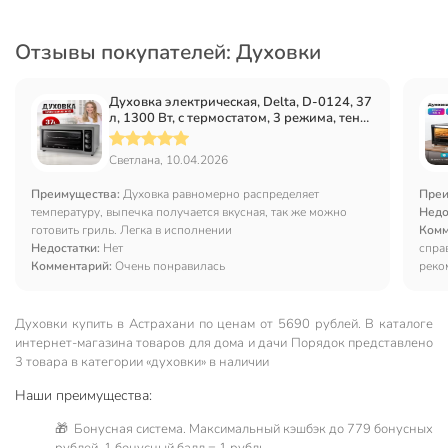
Отзывы покупателей: Духовки
Духовка электрическая, Delta, D-0124, 37
л, 1300 Вт, с термостатом, 3 режима, тен
повышенной мощности, 2
нагревательных элемента, серая
Светлана, 10.04.2026
Преимущества:
Духовка равномерно распределяет
Преи
температуру, выпечка получается вкусная, так же можно
Недо
готовить гриль. Легка в исполнении
Комм
Недостатки:
Нет
справ
Комментарий:
Очень понравилась
реко
Духовки купить в Астрахани по ценам от 5690 рублей. В каталоге
интернет-магазина товаров для дома и дачи Порядок представлено
3 товара в категории «духовки» в наличии
Наши преимущества:
🎁 Бонусная система. Максимальный кэшбэк до 779 бонусных
рублей, 1 бонусный балл = 1 рубль.