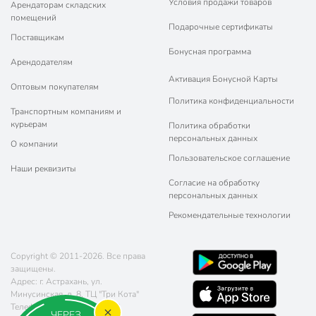
Условия продажи товаров
Арендаторам складских
помещений
Подарочные сертификаты
Поставщикам
Бонусная программа
Арендодателям
Активация Бонусной Карты
Оптовым покупателям
Политика конфиденциальности
Транспортным компаниям и
курьерам
Политика обработки
персональных данных
О компании
Пользовательское соглашение
Наши реквизиты
Согласие на обработку
персональных данных
Рекомендательные технологии
Copyright © 2011-2026. Все права
защищены.
Адрес: г. Астрахань, ул.
Минусинская, д. 8, ТЦ "Три Кота"
Телефон:
8 (800) 770-77-06
ЧЕРЕЗ