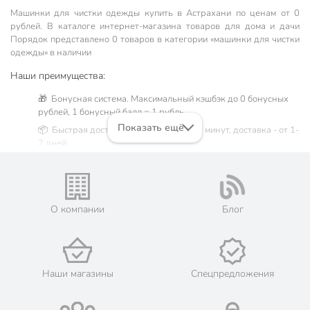
Машинки для чистки одежды купить в Астрахани по ценам от 0
рублей. В каталоге интернет-магазина товаров для дома и дачи
Порядок представлено 0 товаров в категории «машинки для чистки
одежды» в наличии
Наши преимущества:
🎁 Бонусная система. Максимальный кэшбэк до 0 бонусных
рублей, 1 бонусный балл = 1 рубль.
Показать ещё
📦 Быстрая доставка. Самовывоз от 60 минут, доставка - от 1-
2 дней.
🛒 Бесплатный самовывоз из магазинов города Астрахань.
Жители Астраханской области могут сделать заказ и оплатить
его онлайн на официальном сайте сети магазинов Порядок.
Мы предлагаем бесплатную курьерскую доставку для товара
О компании
Блог
«машинки для чистки одежды» при заказе от 3000 рублей в
такие города, как: Нариманов, Икряное, Камызяк, Красный
Яр, Харабали, Ахтубинск, Володарский, Енотаевка, Лиман,
Началово, Чёрный Яр.
💳 Оплата: онлайн на сайте интернет-гипермаркета или
Наши магазины
Спецпредложения
наличными при получении.
🛍 Скидки, акции, распродажи каждый день!