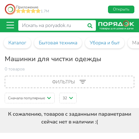
Приложение
Открыть
1.7M
Каталог
Бытовая техника
Уборка и быт
Ма
Машинки для чистки одежды
0 товаров
ФИЛЬТРЫ
Сначала популярные
32
К сожалению, товаров с заданными параметрами
сейчас нет в наличии :(