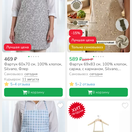
-15%
Лучшая цена
Лучшая цена
Только самовывоз
469 ₽
589 ₽
689 ₽
Фартук 60х70 см, 100% хлопок,
Фартук 69х83 см, 100% хлопок,
Silvano, Флер
саржа, с карманом, Silvano,
зеленый, A170100
Самовывоз:
сегодня
Самовывоз:
сегодня
Курьером:
11 августа
5
4 отзыва
5
2 отзыва
•
•
В корзину
В корзину
ХИТ
ПРОДАЖ