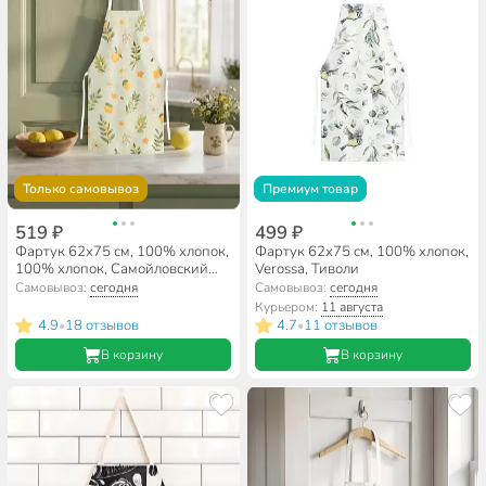
Только самовывоз
Премиум товар
519 ₽
499 ₽
Фартук 62х75 см, 100% хлопок,
Фартук 62х75 см, 100% хлопок,
100% хлопок, Самойловский
Verossa, Тиволи
текстиль, Лимонный сад
Самовывоз:
сегодня
Самовывоз:
сегодня
Курьером:
11 августа
4.9
18 отзывов
4.7
11 отзывов
•
•
В корзину
В корзину