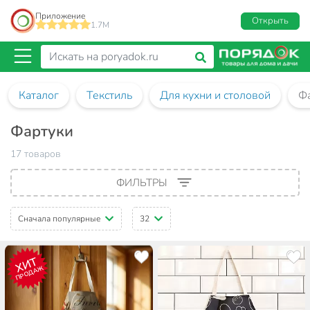
Приложение
Открыть
1.7M
Каталог
Текстиль
Для кухни и столовой
Ф
Фартуки
17 товаров
ФИЛЬТРЫ
Сначала популярные
32
ХИТ
ПРОДАЖ