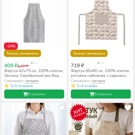
-24%
Только самовывоз
Только самовывоз
409 ₽
719 ₽
539 ₽
Фартук 62х75 см, 100% хлопок,
Фартук 60х80 см, 100% хлопок,
Verossa, Серебряный век Вид 1,
рогожка набивная, с карманом,
765913
Guten Morgen, Бабочки, ФР-
Самовывоз:
сегодня
Самовывоз:
сегодня
БС-60-80
5
5 отзывов
5
4 отзыва
•
•
В корзину
В корзину
ХИТ
ПРОДАЖ