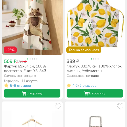
-26%
Только самовывоз
509 ₽
389 ₽
689 ₽
Фартук 69х84 см, 100%
Фартук 80х70 см, 100% хлопок,
полиэстер, Енот, Y3-843
лимоны, Узбекистан
Самовывоз:
сегодня
Самовывоз:
сегодня
Курьером:
11 августа
5
8 отзывов
4.6
5 отзывов
•
•
В корзину
В корзину