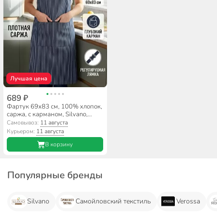
Лучшая цена
689 ₽
Фартук 69х83 см, 100% хлопок,
саржа, с карманом, Silvano,
темно-синий, A170101
Самовывоз:
11 августа
Курьером:
11 августа
В корзину
Популярные бренды
Silvano
Самойловский текстиль
Verossa