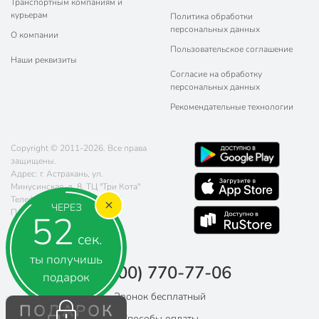
Транспортным компаниям и
курьерам
Политика обработки
персональных данных
О компании
Пользовательское соглашение
Наши реквизиты
Согласие на обработку
персональных данных
Рекомендательные технологии
Copyright © 2011-2026. Все права
защищены.
Адрес: г. Астрахань, ул.
Минусинская, д. 8, ТЦ "Три Кота"
Телефон:
8 (800) 770-77-06
ЧЕРЕЗ
Почта:
sales@poryadok.ru
51
сек.
ты получишь
8 (800) 770-77-06
подарок
Звонок бесплатный
ПОДАРОК
Способы оплаты