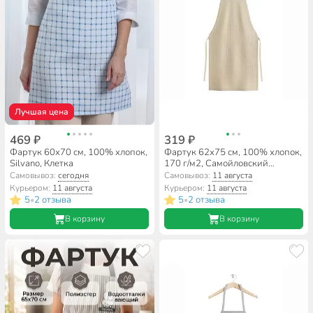
Лучшая цена
469 ₽
319 ₽
Фартук 60х70 см, 100% хлопок,
Фартук 62х75 см, 100% хлопок,
Silvano, Клетка
170 г/м2, Самойловский
текстиль, Текстура, бежевый
Самовывоз:
сегодня
Самовывоз:
11 августа
Курьером:
11 августа
Курьером:
11 августа
5
2 отзыва
5
2 отзыва
•
•
В корзину
В корзину