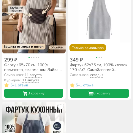
Только самовывоз
299 ₽
349 ₽
Фартук 65х70 см, 100%
Фартук 62х75 см, 100% хлопок,
полиэстер, с карманом, Зайка,
170 г/м2, Самойловский
A170099, Китай
текстиль, Текстура, серый
Самовывоз:
11 августа
Самовывоз:
сегодня
Курьером:
11 августа
5
1 отзыв
5
1 отзыв
•
•
В корзину
В корзину