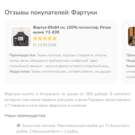
Отзывы покупателей: Фартуки
Фартук 69х84 см, 100% полиэстер, Ретро
кухня, Y3-839
М, 13.04.2026
Преимущества:
Ткань плотная, хорошо стирается, многие
Преи
пятна легко убираются тряпкой или салфеткой. Цвет
Недо
спокойный темный --долгое время остается опрятный вид,
Комм
Подходит обоим полам.
Недостатки:
Ткань синтетическая, соответственно, не дышит.
унив
покуп
Фартуки купить в Астрахани по ценам от 299 рублей. В каталоге
интернет-магазина товаров для дома и дачи Порядок представлено
17 товаров в категории «фартуки» в наличии
Наши преимущества:
🎁 Бонусная система. Максимальный кэшбэк до 71 бонусного
рубля, 1 бонусный балл = 1 рубль.