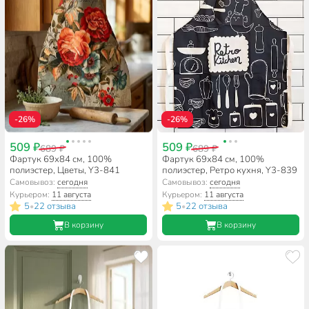
-26%
-26%
509 ₽
509 ₽
689 ₽
689 ₽
Фартук 69х84 см, 100%
Фартук 69х84 см, 100%
полиэстер, Цветы, Y3-841
полиэстер, Ретро кухня, Y3-839
Самовывоз:
сегодня
Самовывоз:
сегодня
Курьером:
11 августа
Курьером:
11 августа
5
22 отзыва
5
22 отзыва
•
•
В корзину
В корзину