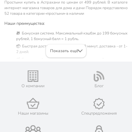
Простыни купить в Астрахани по ценам от 499 рублей. В каталоге
интернет-магазина товаров для дома и дачи Порядок представлено
52 товара в категории «простыни» в наличии
Наши преимущества:
🎁 Бонусная система. Максимальный кэшбэк до 199 бонусных
рублей, 1 бонусный балл = 1 рубль.
📦 Быстрая доставка. Самовывоз от 60 минут, доставка - от 1-
Показать ещё
2 дней.
🛒 Бесплатный самовывоз из магазинов города Астрахань.
Жители Астраханской области могут сделать заказ и оплатить
его онлайн на официальном сайте сети магазинов Порядок.
Мы предлагаем бесплатную курьерскую доставку для товара
«простыни» при заказе от 3000 рублей в такие города, как:
О компании
Блог
Нариманов, Икряное, Камызяк, Красный Яр, Харабали,
Ахтубинск, Володарский, Енотаевка, Лиман, Началово,
Чёрный Яр.
💳 Оплата: онлайн на сайте интернет-гипермаркета или
наличными при получении.
Наши магазины
Спецпредложения
🛍 Скидки, акции, распродажи каждый день!
📜 Только оригинальная продукция. Интернет-гипермаркет