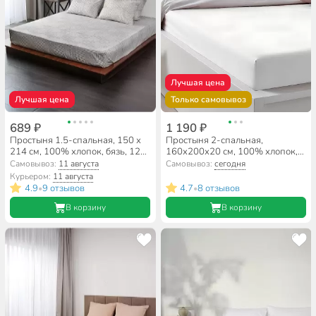
Лучшая цена
Лучшая цена
Только самовывоз
689 ₽
1 190 ₽
Простыня 1.5-спальная, 150 х
Простыня 2-спальная,
214 см, 100% хлопок, бязь, 120
160х200х20 см, 100% хлопок,
г/м2, Майская ночь, 7649/8
трикотаж, белая, на резинке,
Самовывоз:
11 августа
Самовывоз:
сегодня
Silvano
Курьером:
11 августа
4.9
9 отзывов
4.7
8 отзывов
•
•
В корзину
В корзину