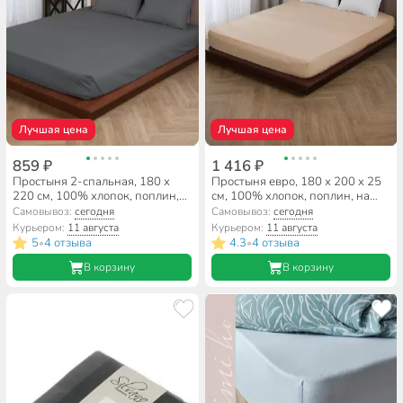
Лучшая цена
Лучшая цена
859 ₽
1 416 ₽
Простыня 2-спальная, 180 х
Простыня евро, 180 х 200 х 25
220 см, 100% хлопок, поплин,
см, 100% хлопок, поплин, на
110 г/м2, темно-серая, Silvano,
резинке, Silvano, Латте
Самовывоз:
сегодня
Самовывоз:
сегодня
Узбекистан
Курьером:
11 августа
Курьером:
11 августа
5
4 отзыва
4.3
4 отзыва
•
•
В корзину
В корзину