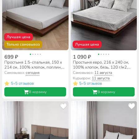
Лучшая цена
Только самовывоз
Лучшая цена
699 ₽
1 090 ₽
Простыня 1.5-спальная, 150 х
Простыня евро, 216 х 240 см,
214 см, 100% хлопок, поплин,
100% хлопок, бязь, 120 г/м2,
Silvano, Тауп
Майская ночь
Самовывоз:
сегодня
Самовывоз:
11 августа
Курьером:
11 августа
5
5 отзывов
5
5 отзывов
•
•
В корзину
В корзину