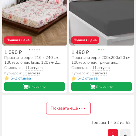
Лучшая цена
Лучшая цена
1 090 ₽
1 490 ₽
Простыня евро, 216 х 240 см,
Простыня евро, 200х200х20 см,
100% хлопок, бязь, 120 г/м2,
100% хлопок, трикотаж,
Майская ночь, 20224/1
графит, на резинке, Silvano
Самовывоз:
11 августа
Самовывоз:
11 августа
Курьером:
11 августа
Курьером:
11 августа
5
2 отзыва
5
2 отзыва
•
•
В корзину
В корзину
Показать ещё
Товары 1 - 32 из 52
1
2