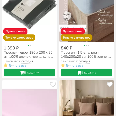
Лучшая цена
Лучшая цена
Только самовывоз
Только самовывоз
1 390 ₽
840 ₽
Простыня евро, 180 х 200 х 25
Простыня 1.5-спальная,
см, 100% хлопок, перкаль, на
140х200х20 см, 100% хлопок,
резинке, Silvano, Шторм
трикотаж, 120 г/м2, светло-
Самовывоз:
сегодня
Самовывоз:
сегодня
серая, на резинке, Silvano
5
4 отзыва
5
4 отзыва
•
•
В корзину
В корзину