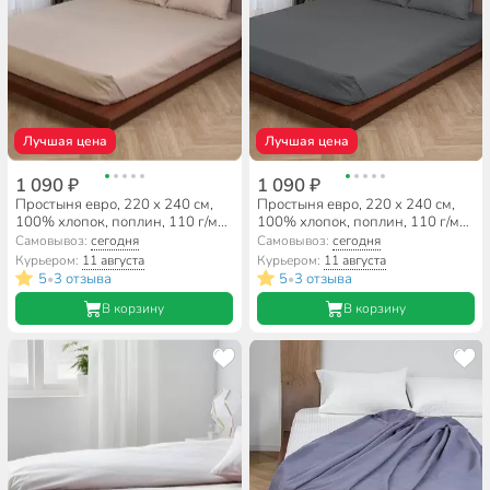
Лучшая цена
Лучшая цена
1 090 ₽
1 090 ₽
Простыня евро, 220 х 240 см,
Простыня евро, 220 х 240 см,
100% хлопок, поплин, 110 г/м2,
100% хлопок, поплин, 110 г/м2,
бежевая, Silvano, Узбекистан
темно-серая, Silvano,
Самовывоз:
сегодня
Самовывоз:
сегодня
Узбекистан
Курьером:
11 августа
Курьером:
11 августа
5
3 отзыва
5
3 отзыва
•
•
В корзину
В корзину