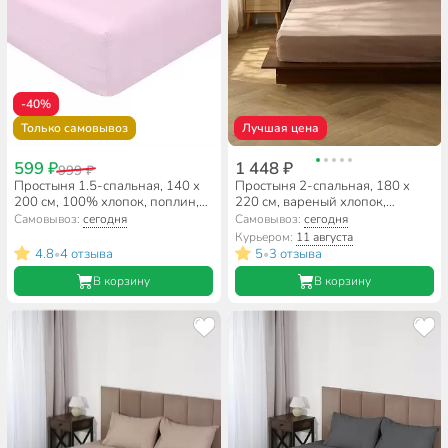
-40%
Только самовывоз
Лучшая цена
599 ₽
1 448 ₽
999 ₽
Простыня 1.5-спальная, 140 х
Простыня 2-спальная, 180 х
200 см, 100% хлопок, поплин,
220 см, вареный хлопок,
розовая, на резинке, Luxsonia,
Silvano, м502, рисунок 6436
Самовывоз:
сегодня
Самовывоз:
сегодня
Мр0040-3
Курьером:
11 августа
4.8
4 отзыва
5
3 отзыва
•
•
В корзину
В корзину