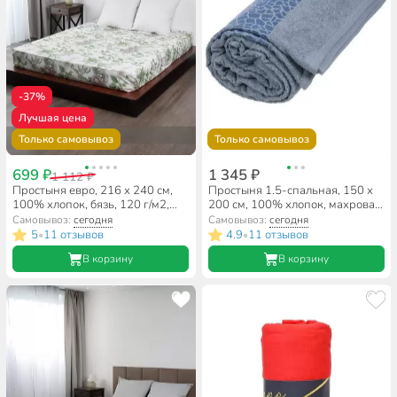
-37%
Лучшая цена
Только самовывоз
Только самовывоз
699 ₽
1 345 ₽
1 112 ₽
Простыня евро, 216 х 240 см,
Простыня 1.5-спальная, 150 х
100% хлопок, бязь, 120 г/м2,
200 см, 100% хлопок, махровая,
Майская ночь, 9878/1
350 г/м2, серая, 612,
Самовывоз:
сегодня
Самовывоз:
сегодня
Вышневолоцкий текстиль
5
11 отзывов
4.9
11 отзывов
•
•
В корзину
В корзину