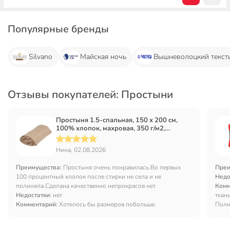
Популярные бренды
Silvano
Майская ночь
Вышневолоцкий текст
Отзывы покупателей: Простыни
Простыня 1.5-спальная, 150 х 200 см,
100% хлопок, махровая, 350 г/м2,
бежевая, 104, Вышневолоцкий текстиль
Нина, 02.08.2026
Преимущества:
Простыня очень понравилась.Во первых
Преи
100 процентный хлопок после стирки не села и не
Недо
полиняла.Сделана качественно непрокрасов нет.
Комм
Недостатки:
нет
ткан
Комментарий:
Хотелось бы размеров побольше.
Полн