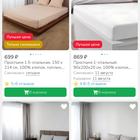
Лучшая цена
Только самовывоз
Лучшая цена
699 ₽
869 ₽
Простыня 1.5-спальная, 150 х
Простыня 1-спальный,
214 см, 100% хлопок, поплин,
90х200х20 см, 100% хлопок,
Silvano, Латте
трикотаж, белая, на резинке,
Самовывоз:
сегодня
Самовывоз:
11 августа
Silvano
Курьером:
11 августа
5
6 отзывов
4.8
5 отзывов
•
•
В корзину
В корзину