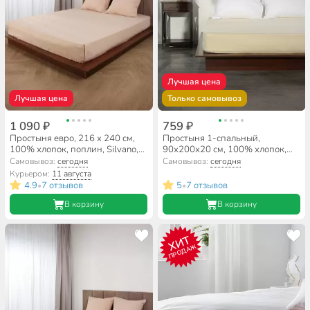
Лучшая цена
Лучшая цена
Только самовывоз
1 090 ₽
759 ₽
Простыня евро, 216 х 240 см,
Простыня 1-спальный,
100% хлопок, поплин, Silvano,
90х200х20 см, 100% хлопок,
Латте
трикотаж, 120 г/м2, на резинке,
Самовывоз:
сегодня
Самовывоз:
сегодня
Silvano, Кремовый, ПТр90*200
Курьером:
11 августа
4.9
7 отзывов
5
7 отзывов
•
•
В корзину
В корзину
ХИТ
ПРОДАЖ