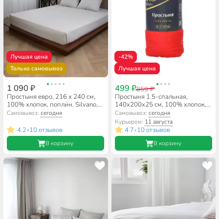
Лучшая цена
-42%
Только самовывоз
Лучшая цена
1 090 ₽
499 ₽
859 ₽
Простыня евро, 216 х 240 см,
Простыня 1.5-спальная,
100% хлопок, поплин, Silvano,
140х200х25 см, 100% хлопок,
Тауп
трикотаж, коралловая, на
Самовывоз:
сегодня
Самовывоз:
сегодня
резинке, Silvano, Радуга
Курьером:
11 августа
4.2
10 отзывов
4.7
10 отзывов
•
•
В корзину
В корзину