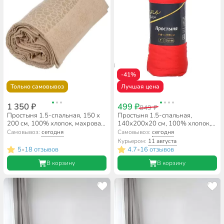
-41%
Только самовывоз
Лучшая цена
1 350 ₽
499 ₽
849 ₽
Простыня 1.5-спальная, 150 х
Простыня 1.5-спальная,
200 см, 100% хлопок, махровая,
140х200х20 см, 100% хлопок,
350 г/м2, бежевая, 104,
трикотаж, коралловая, на
Самовывоз:
сегодня
Самовывоз:
сегодня
Вышневолоцкий текстиль
резинке, Silvano, Радуга
Курьером:
11 августа
5
18 отзывов
4.7
16 отзывов
•
•
В корзину
В корзину