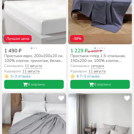
Лучшая цена
-38%
1 490 ₽
1 229 ₽
1 990 ₽
Простыня евро, 200х200х20 см,
Простыня-плед 1.5-спальная,
100% хлопок, трикотаж, белая,
150х200 см, 100% хлопок,
на резинке, Silvano
вафельная ткань, 210 г/м2,
Самовывоз:
11 августа
Самовывоз:
сегодня
Волшебная ночь, Маренго
Курьером:
11 августа
Курьером:
11 августа
5
3 отзыва
4.7
3 отзыва
•
•
В корзину
В корзину