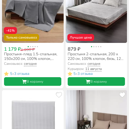
-41%
Только самовывоз
Лучшая цена
1 179 ₽
879 ₽
1 990 ₽
Простыня-плед 1.5-спальная,
Простыня 2-спальная, 200 х
150х200 см, 100% хлопок,
220 см, 100% хлопок, бязь, 120
вафельная ткань, 210 г/м2,
г/м2, Майская ночь, 7649/8
Самовывоз:
сегодня
Самовывоз:
сегодня
Волшебная ночь, Холодный
Курьером:
11 августа
серый
5
3 отзыва
5
3 отзыва
•
•
В корзину
В корзину