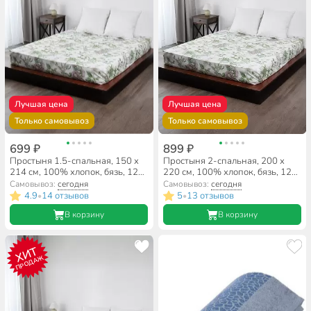
Лучшая цена
Лучшая цена
Только самовывоз
Только самовывоз
699 ₽
899 ₽
Простыня 1.5-спальная, 150 х
Простыня 2-спальная, 200 х
214 см, 100% хлопок, бязь, 120
220 см, 100% хлопок, бязь, 120
г/м2, Майская ночь, 9878/1
г/м2, Майская ночь, 9878/1
Самовывоз:
сегодня
Самовывоз:
сегодня
4.9
14 отзывов
5
13 отзывов
•
•
В корзину
В корзину
ХИТ
ПРОДАЖ