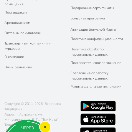
помещений
Подарочные сертификаты
Поставщикам
Бонусная программа
Арендодателям
Активация Бонусной Карты
Оптовым покупателям
Политика конфиденциальности
Транспортным компаниям и
курьерам
Политика обработки
персональных данных
О компании
Пользовательское соглашение
Наши реквизиты
Согласие на обработку
персональных данных
Рекомендательные технологии
Copyright © 2011-2026. Все права
защищены.
Адрес: г. Астрахань, ул.
Минусинская, д. 8, ТЦ "Три Кота"
Телефон:
8 (800) 770-77-06
ЧЕРЕЗ
Почта:
sales@poryadok.ru