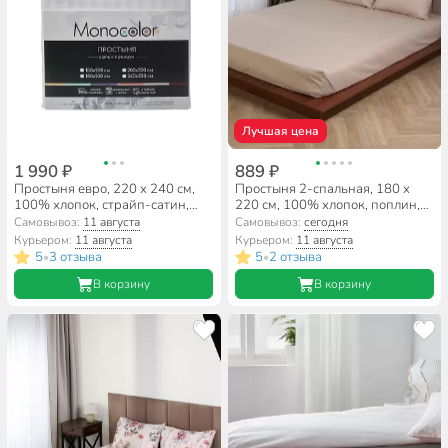
Лучшая цена
1 990 ₽
889 ₽
Простыня евро, 220 х 240 см,
Простыня 2-спальная, 180 х
100% хлопок, страйп-сатин,
220 см, 100% хлопок, поплин,
140 г/м2, белая, 3182,
110 г/м2, бежевая, Silvano,
Самовывоз:
11 августа
Самовывоз:
сегодня
Monocolor, 3182-1
Узбекистан
Курьером:
11 августа
Курьером:
11 августа
5
3 отзыва
5
2 отзыва
•
•
В корзину
В корзину