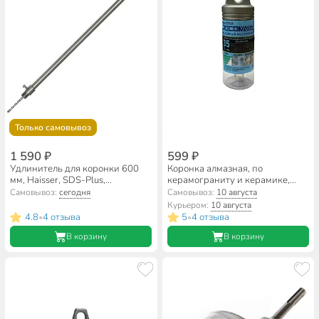
Только самовывоз
1 590 ₽
599 ₽
Удлинитель для коронки 600
Коронка алмазная, по
мм, Haisser, SDS-Plus,
керамограниту и керамике,
HS108060
Росомаха, диаметр 35 мм,
Самовывоз:
сегодня
Самовывоз:
10 августа
цилиндрический хвостовик, с
Курьером:
10 августа
центрирующим сверлом,
4.8
4 отзыва
5
4 отзыва
•
•
723035
В корзину
В корзину