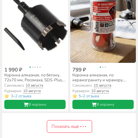
1 990 ₽
799 ₽
Коронка алмазная, по бетону,
Коронка алмазная, по
72х70 мм, Росомаха, SDS-Plus, с
керамограниту и мрамору,
переходником, 500072
Hardcore, диаметр 45 мм,
Самовывоз:
10 августа
Самовывоз:
10 августа
цилиндрический хвостовик, с
Курьером:
10 августа
Курьером:
10 августа
направляющим сверлом,
3
2 отзыва
5
2 отзыва
•
•
154045
В корзину
В корзину
Показать ещё