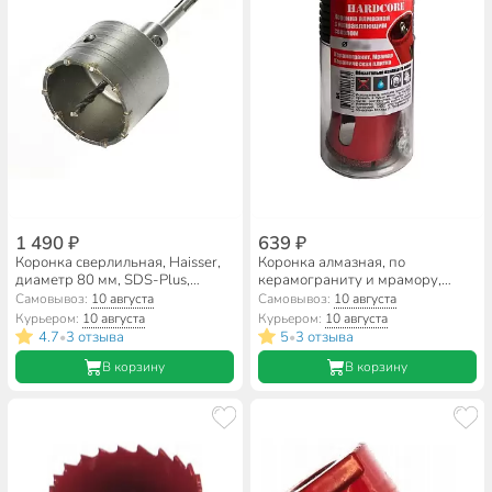
1 490 ₽
639 ₽
Коронка сверлильная, Haisser,
Коронка алмазная, по
диаметр 80 мм, SDS-Plus,
керамограниту и мрамору,
HS104058
Hardcore, диаметр 40 мм,
Самовывоз:
10 августа
Самовывоз:
10 августа
цилиндрический хвостовик, с
Курьером:
10 августа
Курьером:
10 августа
направляющим сверлом,
4.7
3 отзыва
5
3 отзыва
•
•
154040
В корзину
В корзину