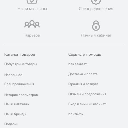
💳 Оплата: онлайн на сайте интернет-гипермаркета или
Наши магазины
Спецпредложения
наличными при получении.
🛍 Скидки, акции, распродажи каждый день!
📜 Только оригинальная продукция. Интернет-гипермаркет
Порядок - официальный представитель ведущих мировых
Карьера
Личный кабинет
марок.
Каталог товаров
Сервис и помощь
Популярные товары
Как заказать
Доставка и оплата
Избранное
Спецпредложения
Гарантия и возврат
Отзывы и предложения
История просмотров
Наши магазины
Вход в личный кабинет
Наши бренды
Контакты
Подарки