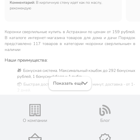
Комментарий:
В кирпичную стену идет как по маслу,
рекомендую
Коронки сверлильные купить в Астрахани по ценам от 159 рублей.
В каталоге интернет-магазина товаров для дома и дачи Порядок
представлено 117 товаров в категории «коронки сверлильные» в
наличии
Наши преимущества:
🎁 Бонусная система. Максимальный кэшбэк до 292 бонусных
рублей, 1 бонусный балл = 1 рубль.
Показать ещё
📦 Быстрая доставка. Самовывоз от 60 минут, доставка - от 1-
2 дней.
🛒 Бесплатный самовывоз из магазинов города Астрахань.
Жители Астраханской области могут сделать заказ и оплатить
его онлайн на официальном сайте сети магазинов Порядок.
Мы предлагаем бесплатную курьерскую доставку для товара
О компании
Блог
«коронки сверлильные» при заказе от 3000 рублей в такие
города, как: Нариманов, Икряное, Камызяк, Красный Яр,
Харабали, Ахтубинск, Володарский, Енотаевка, Лиман,
Началово, Чёрный Яр.