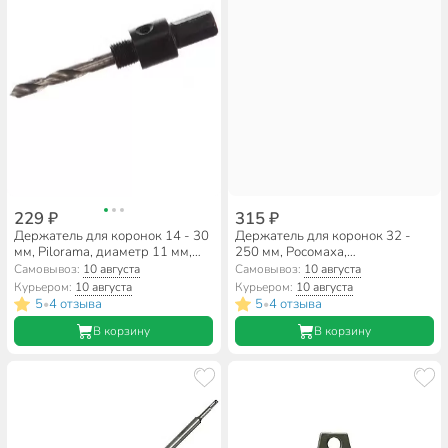
229 ₽
315 ₽
Держатель для коронок 14 - 30
Держатель для коронок 32 -
мм, Pilorama, диаметр 11 мм,
250 мм, Росомаха,
шестигранник, 570001
шестигранник, с
Самовывоз:
10 августа
Самовывоз:
10 августа
центрирующим сверлом,
Курьером:
10 августа
Курьером:
10 августа
780002
5
4 отзыва
5
4 отзыва
•
•
В корзину
В корзину