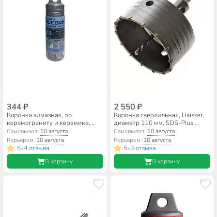
344 ₽
2 550 ₽
Коронка алмазная, по
Коронка сверлильная, Haisser,
керамограниту и керамике,
диаметр 110 мм, SDS-Plus,
Росомаха, диаметр 20 мм,
HS104060
Самовывоз:
10 августа
Самовывоз:
10 августа
цилиндрический хвостовик, с
Курьером:
10 августа
Курьером:
10 августа
центрирующим сверлом,
5
4 отзыва
5
3 отзыва
•
•
723020
В корзину
В корзину