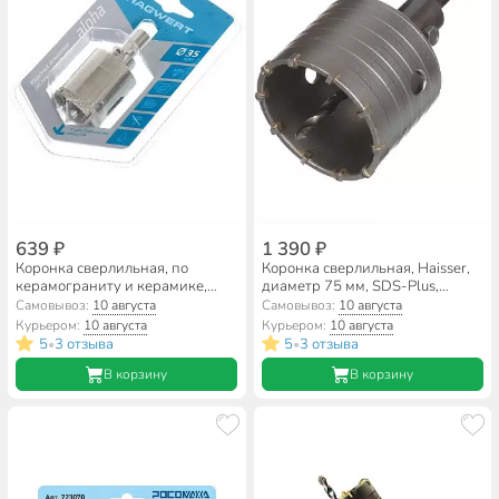
639 ₽
1 390 ₽
Коронка сверлильная, по
Коронка сверлильная, Haisser,
керамограниту и керамике,
диаметр 75 мм, SDS-Plus,
Hagwert, Rennbohr, диаметр 35
HS104057
Самовывоз:
10 августа
Самовывоз:
10 августа
мм, алмазная, круглое сверло,
Курьером:
10 августа
Курьером:
10 августа
576235/676235
5
3 отзыва
5
3 отзыва
•
•
В корзину
В корзину