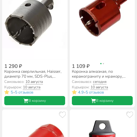
1 290 ₽
1 109 ₽
Коронка сверлильная, Haisser,
Коронка алмазная, по
диаметр 70 мм, SDS-Plus,
керамограниту и мрамору,
HS104056
Hardcore, диаметр 68 мм,
Самовывоз:
10 августа
Самовывоз:
сегодня
цилиндрический хвостовик, с
Курьером:
10 августа
Курьером:
10 августа
направляющим сверлом,
5
5 отзывов
4.9
5 отзывов
•
•
154068
В корзину
В корзину