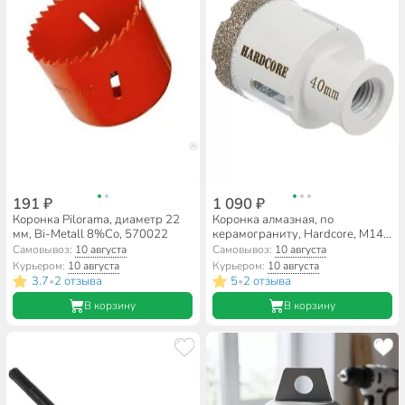
191 ₽
1 090 ₽
Коронка Pilorama, диаметр 22
Коронка алмазная, по
мм, Bi-Metall 8%Co, 570022
керамограниту, Hardcore, М14,
диаметр 40 мм, для УШМ,
Самовывоз:
10 августа
Самовывоз:
10 августа
155040
Курьером:
10 августа
Курьером:
10 августа
3.7
2 отзыва
5
2 отзыва
•
•
В корзину
В корзину