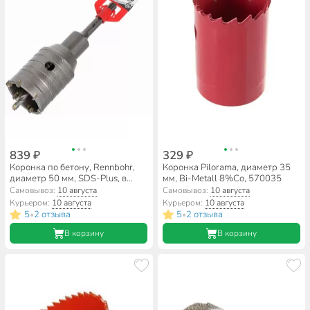
839 ₽
329 ₽
Коронка по бетону, Rennbohr,
Коронка Pilorama, диаметр 35
диаметр 50 мм, SDS-Plus, в
мм, Bi-Metall 8%Co, 570035
сборе, 662250
Самовывоз:
10 августа
Самовывоз:
10 августа
Курьером:
10 августа
Курьером:
10 августа
5
2 отзыва
5
2 отзыва
•
•
В корзину
В корзину