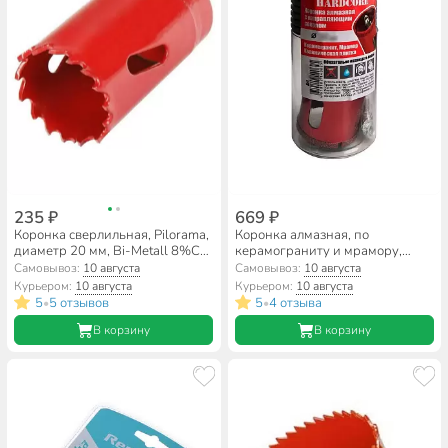
235 ₽
669 ₽
Коронка сверлильная, Pilorama,
Коронка алмазная, по
диаметр 20 мм, Bi-Metall 8%Co,
керамограниту и мрамору,
570020
Hardcore, диаметр 35 мм,
Самовывоз:
10 августа
Самовывоз:
10 августа
цилиндрический хвостовик, с
Курьером:
10 августа
Курьером:
10 августа
направляющим сверлом,
5
5 отзывов
5
4 отзыва
•
•
154035
В корзину
В корзину