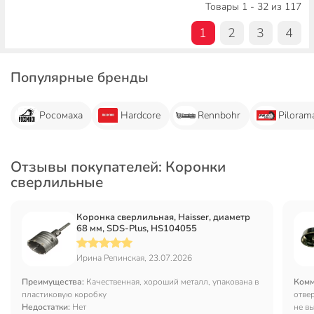
Товары 1 - 32 из 117
1
2
3
4
Популярные бренды
Росомаха
Hardcore
Rennbohr
Piloram
Отзывы покупателей: Коронки
сверлильные
Коронка сверлильная, Haisser, диаметр
68 мм, SDS-Plus, HS104055
Ирина Репинская, 23.07.2026
Преимущества:
Качественная, хороший металл, упакована в
Комм
пластиковую коробку
отве
Недостатки:
Нет
не в