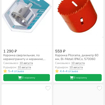
1 290 ₽
559 ₽
Коронка сверлильная, по
Коронка Pilorama, диаметр 60
керамограниту и керамике,
мм, Bi-Metall 8%Co, 570060
Rennbohr, Alpha, диаметр 68
Самовывоз:
10 августа
Самовывоз:
10 августа
мм, алмазная, круглое сверло,
Курьером:
10 августа
Курьером:
10 августа
676268
5
4 отзыва
4.4
4 отзыва
•
•
В корзину
В корзину