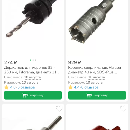
274 ₽
929 ₽
Держатель для коронок 32 -
Коронка сверлильная, Haisser,
250 мм, Pilorama, диаметр 11
диаметр 40 мм, SDS-Plus,
мм, шестигранник, 570002
HS104051
Самовывоз:
10 августа
Самовывоз:
10 августа
Курьером:
10 августа
Курьером:
10 августа
4.8
6 отзывов
4.4
6 отзывов
•
•
В корзину
В корзину