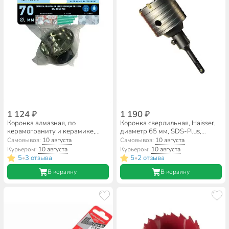
1 124 ₽
1 190 ₽
Коронка алмазная, по
Коронка сверлильная, Haisser,
керамограниту и керамике,
диаметр 65 мм, SDS-Plus,
Росомаха, диаметр 70 мм,
HS104054
Самовывоз:
10 августа
Самовывоз:
10 августа
цилиндрический хвостовик, с
Курьером:
10 августа
Курьером:
10 августа
центрирующим сверлом,
5
3 отзыва
5
2 отзыва
•
•
723070
В корзину
В корзину