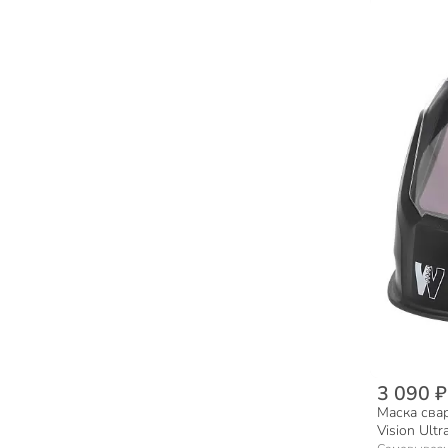
Краскопульты (5)
Плоскошлифовальные машины (5)
Детекторы, пирометры (4)
Электроотвертки (4)
Полировальные машины (4)
Граверы (4)
Фрезеры (2)
Тепловые пушки (2)
Электроплиткорезы (1)
Отбойные молотки (1)
3 090 ₽
Маска свар
Vision Ult