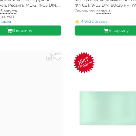
ой, Ресанта, МС-2, 4-13 DIN,
Ф4 СЕТ, 9-13 DIN, 90х35 мм,
СБ-П
:
6 августа
Самовывоз:
сегодня
 августа
•
отзыва
4.9
22 отзыва
В корзину
В корзину
ХИТ
ПРОДАЖ