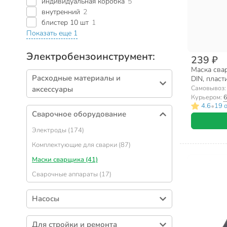
индивидуальная коробка
5
внутренний
2
блистер 10 шт
1
Показать еще 1
Электробензоинструмент:
239 ₽
Маска сва
Расходные материалы и
DIN, пласт
Самовывоз
аксессуары
Курьером:
6
Сверла (690)
•
4.6
19 
Сварочное оборудование
Абразивные диски (499)
Электроды (174)
Пильные диски (173)
Комплектующие для сварки (87)
Коронки сверлильные (127)
Маски сварщика (41)
Насадки для инструмента (96)
Сварочные аппараты (17)
Биты (89)
Катушки, лески для триммера (80)
Насосы
Пилки для электролобзика (64)
Аксессуары для насосов (85)
Пильные цепи (46)
Для стройки и ремонта