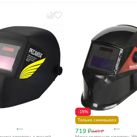
-15%
Только самовывоз
719 ₽
849 ₽
рщика хамелеон, с ручной
Маска сварочная хамелеон, We