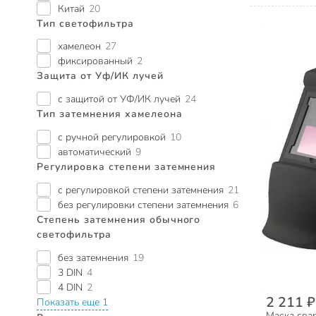
Китай
20
Тип светофильтра
хамелеон
27
фиксированный
2
Защита от Уф/ИК лучей
с защитой от УФ/ИК лучей
24
Тип затемнения хамелеона
с ручной регулировкой
10
автоматический
9
Регулировка степени затемнения
с регулировкой степени затемнения
21
без регулировки степени затемнения
6
Степень затемнения обычного
светофильтра
без затемнения
19
3 DIN
4
4 DIN
2
2 211 ₽
Показать еще 1
Маска сва