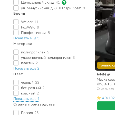
Центральный склад
41
ул. Минусинская, д. 8, ТЦ "Три Кота"
9
Бренд
Welder
11
FoxWeld
9
Профессионал
8
Показать еще 5
Материал
полипропилен
5
ударопрочный полипропилен
3
пластик
2
Только с
Показать еще 2
999 ₽
Цвет
Маска свар
черный
23
Ф5, 9-13 
бесцветный
2
Самовывоз
красный
2
•
4.9
102
Показать еще 4
Страна производства
Россия
26