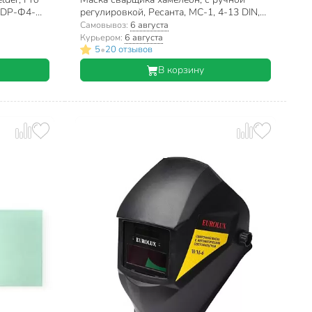
 WDP-Ф4-
регулировкой, Ресанта, МС-1, 4-13 DIN,
65/13
Самовывоз:
6 августа
Курьером:
6 августа
•
5
20 отзывов
В корзину