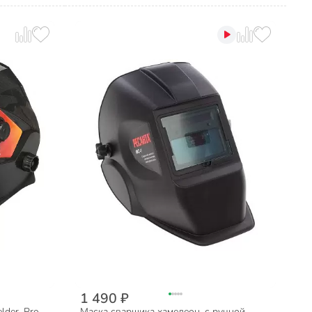
1 490 ₽
lder, Pro
Маска сварщика хамелеон, с ручной