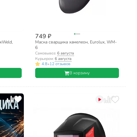
749 ₽
xWeld,
Маска сварщика хамелеон, Eurolux, WM-
6
Самовывоз:
6 августа
Курьером:
6 августа
•
4.8
12 отзывов
В корзину