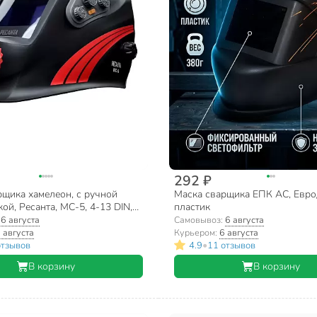
292 ₽
рщика хамелеон, с ручной
Маска сварщика ЕПК АС, Евро
ой, Ресанта, МС-5, 4-13 DIN,
пластик
:
6 августа
Самовывоз:
6 августа
 августа
Курьером:
6 августа
•
отзывов
4.9
11 отзывов
В корзину
В корзину