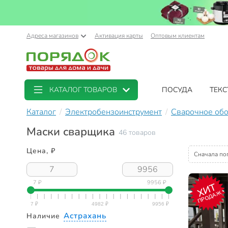
Адреса магазинов
Активация карты
Оптовым клиентам
КАТАЛОГ ТОВАРОВ
ПОСУДА
ТЕКС
Каталог
Электробензоинструмент
Сварочное об
Маски сварщика
46 товаров
Цена, ₽
Сначала по
7 ₽
9956 ₽
ХИТ
ПРОДАЖ
Астрахань
Наличие