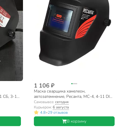
1 106 ₽
Маска сварщика хамелеон,
1 СБ, 3-11
автозатемнение, Ресанта, МС-4, 4-11 DIN,
65/34
Самовывоз:
сегодня
Курьером:
6 августа
•
4.8
29 отзывов
В корзину