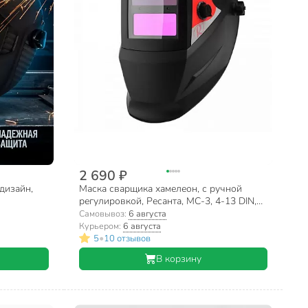
2 690 ₽
дизайн,
Маска сварщика хамелеон, с ручной
регулировкой, Ресанта, МС-3, 4-13 DIN,
65/15
Самовывоз:
6 августа
Курьером:
6 августа
•
5
10 отзывов
В корзину