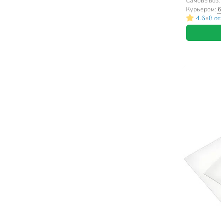
103х90 мм
Самовывоз
Курьером:
6
•
4.6
8 о