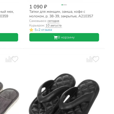
1 090 ₽
ный мех,
Тапки для женщин, замша, кофе с
10359
молоком, р. 38-39, закрытые, A210357
Самовывоз:
сегодня
Курьером:
10 августа
•
5
2 отзыва
В корзину