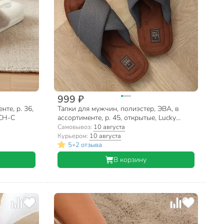
999 ₽
те, р. 36,
Тапки для мужчин, полиэстер, ЭВА, в
-CH-C
ассортименте, р. 45, открытые, Lucky
Land, 4971 M-CH-O
Самовывоз:
10 августа
Курьером:
10 августа
•
5
2 отзыва
В корзину