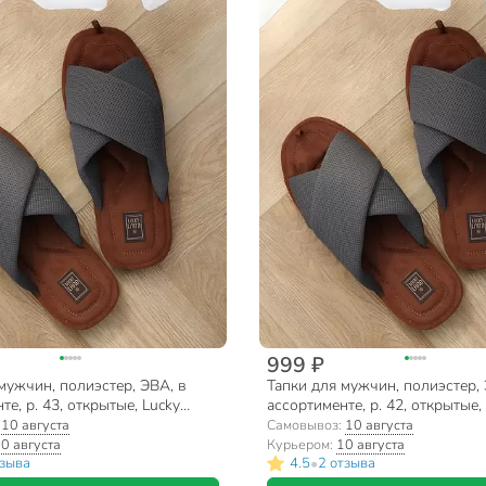
999 ₽
мужчин, полиэстер, ЭВА, в
Тапки для мужчин, полиэстер, 
те, р. 43, открытые, Lucky
ассортименте, р. 42, открытые,
1 M-CH-O
Land, 4971 M-CH-O
:
10 августа
Самовывоз:
10 августа
0 августа
Курьером:
10 августа
•
тзыва
4.5
2 отзыва