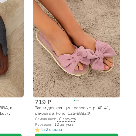
719 ₽
ЭВА, в
Тапки для женщин, розовые, р. 40-41,
 Lucky
открытые, Forio, 125-8882Ф
Самовывоз:
10 августа
Курьером:
10 августа
•
5
2 отзыва