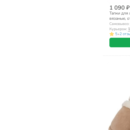
1 090 ₽
Тапки для 
вязаные, 
Самовывоз
Курьером:
1
•
5
2 отз