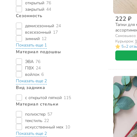
открытый
76
закрытый
44
Сезонность
222 ₽
Тапки для 
демисезонный
24
ассортимен
всесезонный
17
Самовывоз
зимний
12
Курьером:
1
Показать еще 1
•
5
2 отз
Материал подошвы
ЭВА
76
ПВХ
24
войлок
6
Показать еще 2
Вид задника
с открытой пяткой
115
Материал стельки
полиэстер
57
текстиль
22
искусственный мех
10
Показать еще 2