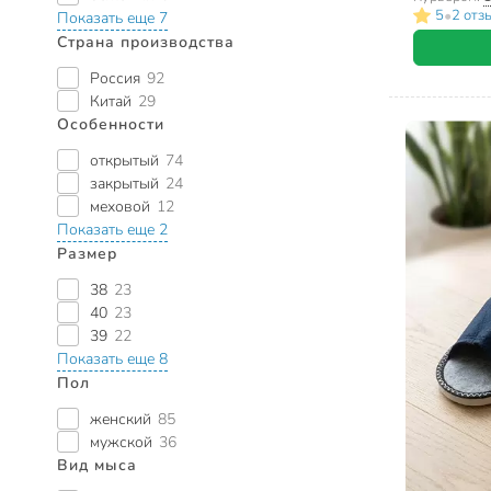
•
5
2 отз
Показать еще 7
Страна производства
Россия
92
Китай
29
Особенности
открытый
74
закрытый
24
меховой
12
Показать еще 2
Размер
38
23
40
23
39
22
Показать еще 8
Пол
женский
85
мужской
36
Вид мыса