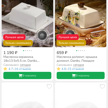
Лучшая цена
Лучшая цена
Только самовывоз
Только самовывоз
1 190 ₽
659 ₽
Масленка керамика,
Масленка доломит, крышка
18х13.5х5.5 см, Daniks,
доломит, Daniks, Левадия
Кембридж
Самовывоз:
сегодня
Самовывоз:
сегодня
4.7
16 отзывов
4.8
15 отзывов
•
•
В корзину
В корзину