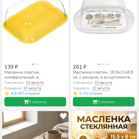
139 ₽
261 ₽
Масленка пластик,
Масленка пластик, 18.9х11х6.9
универсальный, в
см, с декором, в ассортименте,
ассортименте, Мультипласт,
Бытпласт, С32278/4332278
Самовывоз:
10 августа
Самовывоз:
10 августа
3в1, MPG5750/MPG9727
Курьером:
10 августа
Курьером:
10 августа
4.8
60 отзывов
5
42 отзыва
•
•
В корзину
В корзину