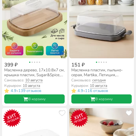
399 ₽
151 ₽
Масленка дерево, 17х10.8х7 см,
Масленка пластик, пыльно-
крышка пластик, Sugar&Spice,
серая, Martika, Летиция,
Rosemary, SE104712
С322ПСЕР
Самовывоз:
10 августа
Самовывоз:
сегодня
Курьером:
10 августа
Курьером:
10 августа
4.9
139 отзывов
4.9
116 отзывов
•
•
В корзину
В корзину
ХИТ
ХИТ
ПРОДАЖ
ПРОДАЖ