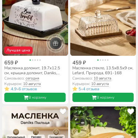
Лучшая цена
659 ₽
459 ₽
Масленка доломит, 19.7х12.5
Масленка стекло, 13.5х8.5х9 см,
см, крышка доломит, Daniks,
Lefard, Природа, 691-168
Приятного аппетита
Самовывоз:
сегодня
Самовывоз:
10 августа
Курьером:
10 августа
Курьером:
10 августа
4.9
6 отзывов
5
4 отзыва
•
•
В корзину
В корзину