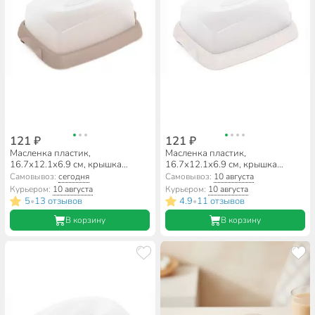
121 ₽
121 ₽
Масленка пластик,
Масленка пластик,
16.7х12.1х6.9 см, крышка
16.7х12.1х6.9 см, крышка
пластик, мокко, Martika, Таира,
пластик, кремовый, Martika,
Самовывоз:
сегодня
Самовывоз:
10 августа
С62МОКК
Таира, С62КРЕМ
Курьером:
10 августа
Курьером:
10 августа
5
13 отзывов
4.9
11 отзывов
•
•
В корзину
В корзину