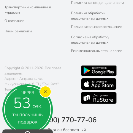
Политика конфиденциальности
Транспортным компаниям и
курьерам
Политика обработки
персональных данных
О компании
Пользовательское соглашение
Наши реквизиты
Согласие на обработку
персональных данных
Рекомендательные технологии
Copyright © 2011-2026. Все права
защищены.
Адрес: г. Астрахань, ул.
Минусинская, д. 8, ТЦ "Три Кота"
Телефон:
8 (800) 770-77-06
ЧЕРЕЗ
Почта:
sales@poryadok.ru
52
сек.
ты получишь
8 (800) 770-77-06
подарок
Звонок бесплатный