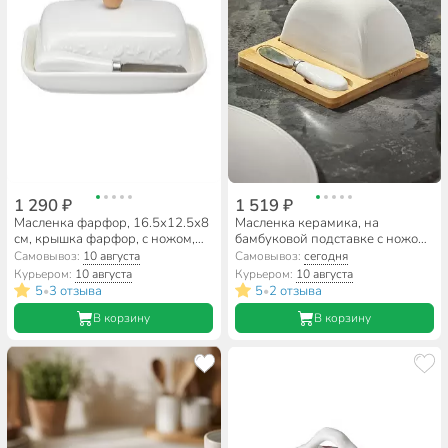
1 290 ₽
1 519 ₽
Масленка фарфор, 16.5х12.5х8
Масленка керамика, на
см, крышка фарфор, с ножом,
бамбуковой подставке с ножом,
Lefard, Flowers Story, 474-257
Y6-6469/Y4-9191
Самовывоз:
10 августа
Самовывоз:
сегодня
Курьером:
10 августа
Курьером:
10 августа
5
3 отзыва
5
2 отзыва
•
•
В корзину
В корзину