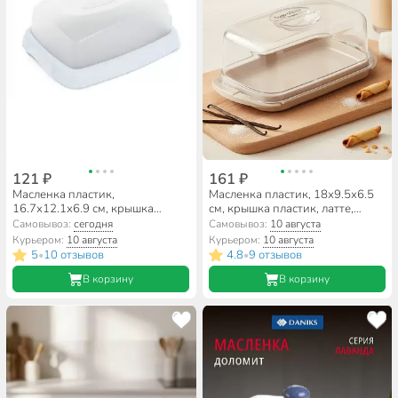
121 ₽
161 ₽
Масленка пластик,
Масленка пластик, 18х9.5х6.5
16.7х12.1х6.9 см, крышка
см, крышка пластик, латте,
пластик, светло-голубая,
Sugar&Spice, Vanilla,
Самовывоз:
сегодня
Самовывоз:
10 августа
Martika, Таира, С62СГЛ
SE145112005
Курьером:
10 августа
Курьером:
10 августа
5
10 отзывов
4.8
9 отзывов
•
•
В корзину
В корзину