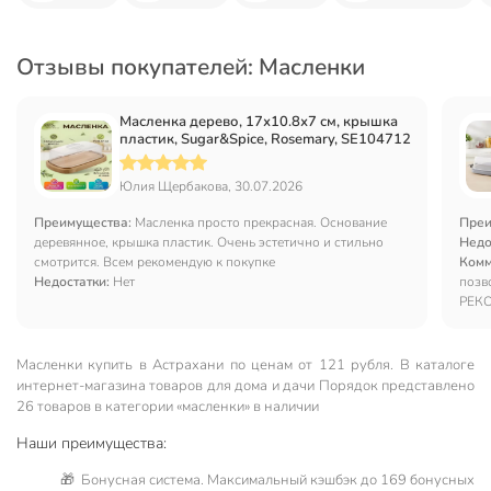
Отзывы покупателей: Масленки
Масленка дерево, 17х10.8х7 см, крышка
пластик, Sugar&Spice, Rosemary, SE104712
Юлия Щербакова, 30.07.2026
Преимущества:
Масленка просто прекрасная. Основание
Преи
деревянное, крышка пластик. Очень эстетично и стильно
Недо
смотрится. Всем рекомендую к покупке
Комм
Недостатки:
Нет
позв
РЕКО
Масленки купить в Астрахани по ценам от 121 рубля. В каталоге
интернет-магазина товаров для дома и дачи Порядок представлено
26 товаров в категории «масленки» в наличии
Наши преимущества:
🎁 Бонусная система. Максимальный кэшбэк до 169 бонусных