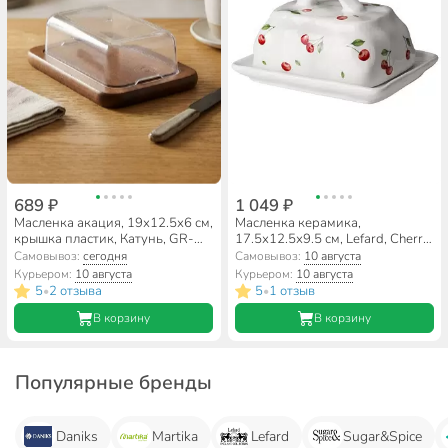
689 ₽
1 049 ₽
Масленка акация, 19х12.5х6 см,
Масленка керамика,
крышка пластик, Катунь, GR-
17.5х12.5х9.5 см, Lefard, Cherry,
BP-01
358-2354
Самовывоз:
сегодня
Самовывоз:
10 августа
Курьером:
10 августа
Курьером:
10 августа
5
2 отзыва
5
1 отзыв
•
•
В корзину
В корзину
Популярные бренды
Daniks
Martika
Lefard
Sugar&Spice