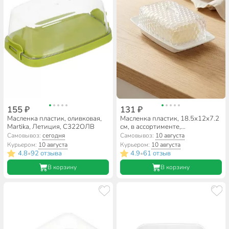
155 ₽
131 ₽
Масленка пластик, оливковая,
Масленка пластик, 18.5х12х7.2
Martika, Летиция, С322ОЛВ
см, в ассортименте,
Альтернатива, Мозаика, М5571
Самовывоз:
сегодня
Самовывоз:
10 августа
Курьером:
10 августа
Курьером:
10 августа
4.8
92 отзыва
4.9
61 отзыв
•
•
В корзину
В корзину