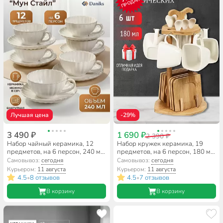
ПРОДАЖ
Лучшая цена
-29%
3 490 ₽
1 690 ₽
2 390 ₽
Набор чайный керамика, 12
Набор кружек керамика, 19
предметов, на 6 персон, 240 мл,
предметов, на 6 персон, 180 мл,
Daniks, Мун Стайл,
деревянная подставка, Y4-
Самовывоз:
сегодня
Самовывоз:
сегодня
ZPX222301W-1
4598
Курьером:
11 августа
Курьером:
11 августа
4.5
8 отзывов
4.5
7 отзывов
•
•
В корзину
В корзину