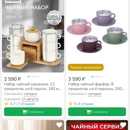
Только самовывоз
2 590 ₽
3 590 ₽
Набор чайный керамика, 13
Набор чайный фарфор, 8
предметов, на 6 персон, 180 мл,
предметов, на 4 персоны, 250
металлическая подставка, Y4-
мл, Lefard, Сирень, 760-805,
Самовывоз:
сегодня
Самовывоз:
сегодня
4593, подарочная упаковка
подарочная упаковка
Курьером:
11 августа
4.7
7 отзывов
5
4 отзыва
•
•
В корзину
В корзину