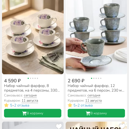
4 590 ₽
2 690 ₽
Набор чайный фарфор, 8
Набор чайный фарфор, 12
предметов, на 4 персоны, 330
предметов, на 6 персон, 230 мл,
мл, Lefard, Гортензия, 415-2290
Jewel, Кварц, ПС0003-14,
Самовывоз:
сегодня
Самовывоз:
сегодня
подарочная упаковка
Курьером:
11 августа
Курьером:
11 августа
5
2 отзыва
5
2 отзыва
•
•
В корзину
В корзину