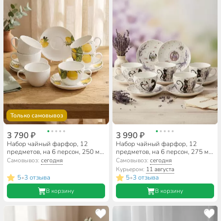
Только самовывоз
3 790 ₽
3 990 ₽
Набор чайный фарфор, 12
Набор чайный фарфор, 12
предметов, на 6 персон, 250 мл,
предметов, на 6 персон, 275 мл,
Lefard, Лимонное дерево, 358-
Lefard, Лавандовые коты, 425-
Самовывоз:
сегодня
Самовывоз:
сегодня
2222
173, подарочная упаковка
Курьером:
11 августа
5
3 отзыва
5
3 отзыва
•
•
В корзину
В корзину