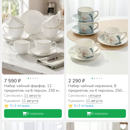
7 590 ₽
2 290 ₽
Набор чайный фарфор, 12
Набор чайный керамика, 8
предметов, на 6 персон, 250 мл,
предметов, на 4 персоны, 250
Lefard, Кристал Голд, 414-058,
мл, Beatrix, Стрекоза,
Самовывоз:
11 августа
Самовывоз:
сегодня
подарочная упаковка
МЛ101P/4, подарочная
Курьером:
11 августа
Курьером:
11 августа
упаковка
5
2 отзыва
5
2 отзыва
•
•
В корзину
В корзину