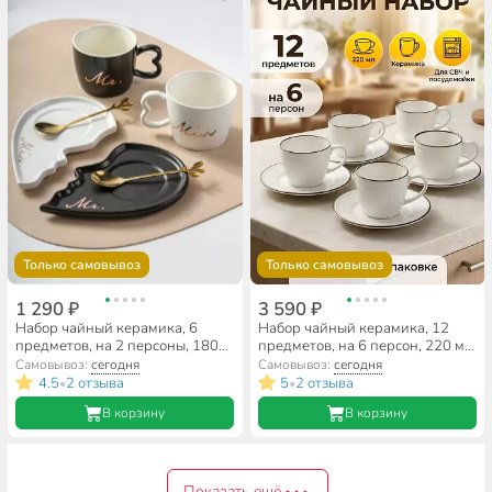
Только самовывоз
Только самовывоз
1 290 ₽
3 590 ₽
Набор чайный керамика, 6
Набор чайный керамика, 12
предметов, на 2 персоны, 180
предметов, на 6 персон, 220 мл,
мл, в ассортименте, Мистер и
молочный, Классик, B060507
Самовывоз:
сегодня
Самовывоз:
сегодня
миссис, B010420
4.5
2 отзыва
5
2 отзыва
•
•
В корзину
В корзину
Показать ещё