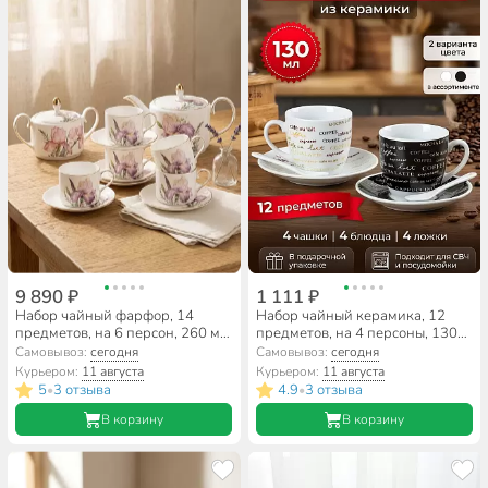
9 890 ₽
1 111 ₽
Набор чайный фарфор, 14
Набор чайный керамика, 12
предметов, на 6 персон, 260 мл,
предметов, на 4 персоны, 130
Lefard, Irises, 590-331,
мл, с ложками, в ассортименте,
Самовывоз:
сегодня
Самовывоз:
сегодня
подарочная упаковка
Кофемания, Y4-4321,
Курьером:
11 августа
Курьером:
11 августа
подарочная упаковка
5
3 отзыва
4.9
3 отзыва
•
•
В корзину
В корзину