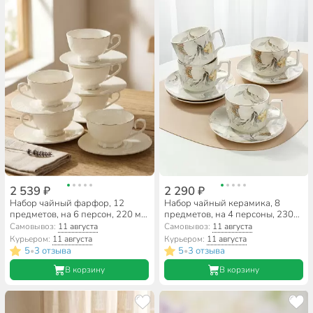
2 539 ₽
2 290 ₽
Набор чайный фарфор, 12
Набор чайный керамика, 8
предметов, на 6 персон, 220 мл,
предметов, на 4 персоны, 230
Balsford, Грация Линар, 101-
мл, Beatrix, Серебристый
Самовывоз:
11 августа
Самовывоз:
11 августа
01076, подарочная упаковка
цветок, МЛ134P/4, подарочная
Курьером:
11 августа
Курьером:
11 августа
упаковка
5
3 отзыва
5
3 отзыва
•
•
В корзину
В корзину