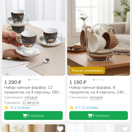
Только самовывоз
1 290 ₽
1 190 ₽
Набор чайный фарфор, 12
Набор чайный фарфор, 8
предметов, на 4 персоны, 180
предметов, на 4 персоны, 240
мл, с ложками, Горячий
мл, металлическая подставка,
Самовывоз:
сегодня
Самовывоз:
сегодня
шоколад, RS097-1060J,
Rosario, Латте, Ф11-060К/8
Курьером:
11 августа
подарочная упаковка
5
2 отзыва
4.7
2 отзыва
•
•
В корзину
В корзину