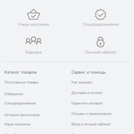
Ахтубинск, Володарский, Енотаевка, Лиман, Началово,
Чёрный Яр.
💳 Оплата: онлайн на сайте интернет-гипермаркета или
наличными при получении.
Наши магазины
Спецпредложения
🛍 Скидки, акции, распродажи каждый день!
📜 Только оригинальная продукция. Интернет-гипермаркет
Порядок - официальный представитель ведущих мировых
марок.
Карьера
Личный кабинет
Каталог товаров
Сервис и помощь
Популярные товары
Как заказать
Доставка и оплата
Избранное
Спецпредложения
Гарантия и возврат
Отзывы и предложения
История просмотров
Наши магазины
Вход в личный кабинет