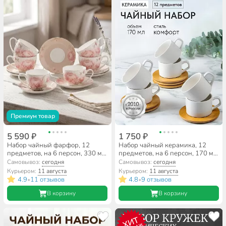
Премиум товар
5 590 ₽
1 750 ₽
Набор чайный фарфор, 12
Набор чайный керамика, 12
предметов, на 6 персон, 330 мл,
предметов, на 6 персон, 170 мл,
Lefard, Астра, 415-2161,
Y145
Самовывоз:
сегодня
Самовывоз:
сегодня
подарочная упаковка
Курьером:
11 августа
Курьером:
11 августа
4.9
11 отзывов
4.8
9 отзывов
•
•
В корзину
В корзину
ХИТ