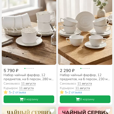
5 790 ₽
2 290 ₽
Набор чайный фарфор, 12
Набор чайный фарфор, 12
предметов, на 6 персон, 280 мл,
предметов, на 6 персон, 230 мл,
Lefard, Фабьен, 760-463,
Lefard, Диаманд, 359-327,
Самовывоз:
11 августа
Самовывоз:
11 августа
подарочная упаковка
подарочная упаковка
Курьером:
11 августа
Курьером:
11 августа
5
2 отзыва
5
2 отзыва
•
•
В корзину
В корзину