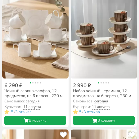
6 290 ₽
2 990 ₽
Чайный сервиз фарфор, 12
Набор чайный керамика, 12
предметов, на 6 персон, 220 мл,
предметов, на 6 персон, 230 мл,
Lefard, Раффл Голд, 264-1160,
Чайная роза, Y4-9740,
Самовывоз:
сегодня
Самовывоз:
сегодня
подарочная упаковка
подарочная упаковка
Курьером:
11 августа
Курьером:
11 августа
5
3 отзыва
5
3 отзыва
•
•
В корзину
В корзину