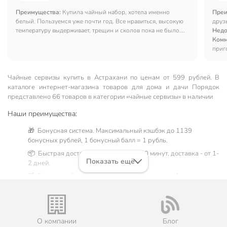
Преимущества:
Купила чайный набор, хотела именно
Преи
белый. Пользуемся уже почти год. Все нравиться, высокую
друз
температуру выдерживает, трещин и сколов пока не было.
Недо
Рекомендую.
Комм
приг
Чайные сервизы купить в Астрахани по ценам от 599 рублей. В
каталоге интернет-магазина товаров для дома и дачи Порядок
представлено 66 товаров в категории «чайные сервизы» в наличии
Наши преимущества:
🎁 Бонусная система. Максимальный кэшбэк до 1139
бонусных рублей, 1 бонусный балл = 1 рубль.
📦 Быстрая доставка. Самовывоз от 60 минут, доставка - от 1-
Показать ещё
2 дней.
🛒 Бесплатный самовывоз из магазинов города Астрахань.
Жители Астраханской области могут сделать заказ и оплатить
его онлайн на официальном сайте сети магазинов Порядок.
Мы предлагаем бесплатную курьерскую доставку для товара
«чайные сервизы» при заказе от 3000 рублей в такие города,
О компании
Блог
как: Нариманов, Икряное, Камызяк, Красный Яр, Харабали,