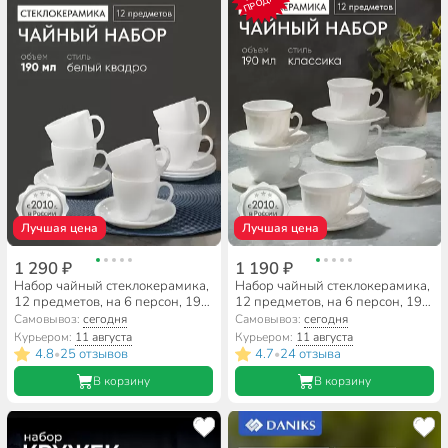
ПРОДАЖ
Лучшая цена
Лучшая цена
1 290 ₽
1 190 ₽
Набор чайный стеклокерамика,
Набор чайный стеклокерамика,
12 предметов, на 6 персон, 190
12 предметов, на 6 персон, 190
мл, Daniks, Белый Квадро, FKFB-
мл, Daniks, Белый опал,
Самовывоз:
сегодня
Самовывоз:
сегодня
210, подарочная упаковка
подарочная упаковка
Курьером:
11 августа
Курьером:
11 августа
4.8
25 отзывов
4.7
24 отзыва
•
•
В корзину
В корзину