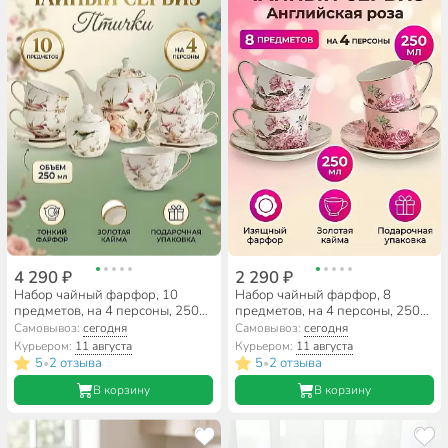
4 290 ₽
2 290 ₽
Набор чайный фарфор, 10
Набор чайный фарфор, 8
предметов, на 4 персоны, 250
предметов, на 4 персоны, 250
мл, Птички, МЛ124P/10,
мл, Английская роза,
Самовывоз:
сегодня
Самовывоз:
сегодня
подарочная упаковка
МЛ165P/4, подарочная
Курьером:
11 августа
Курьером:
11 августа
упаковка
5
2 отзыва
5
2 отзыва
•
•
В корзину
В корзину