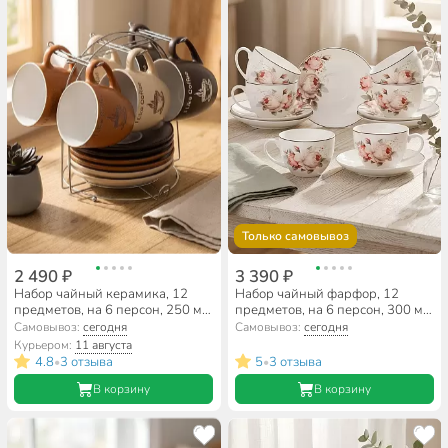
Только самовывоз
2 490 ₽
3 390 ₽
Набор чайный керамика, 12
Набор чайный фарфор, 12
предметов, на 6 персон, 250 мл,
предметов, на 6 персон, 300 мл,
металлическая подставка, ТМ
Lefard, Мэрибель, 87-278,
Самовывоз:
сегодня
Самовывоз:
сегодня
Глория, Bonjart, 958-6MS,
подарочная упаковка
Курьером:
11 августа
подарочная упаковка
4.8
3 отзыва
5
3 отзыва
•
•
В корзину
В корзину