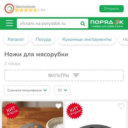
Приложение
Открыть
1.7M
Каталог
Посуда
Кухонные инструменты
Но
Ножи для мясорубки
2 товара
ФИЛЬТРЫ
Сначала популярные
32
ХИТ
ХИТ
ПРОДАЖ
ПРОДАЖ