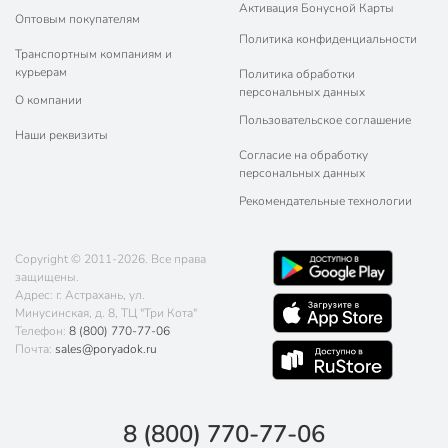
Активация Бонусной Карты
Оптовым покупателям
Политика конфиденциальности
Транспортным компаниям и
курьерам
Политика обработки
персональных данных
О компании
Пользовательское соглашение
Наши реквизиты
Согласие на обработку
персональных данных
Рекомендательные технологии
Copyright © 2011-2026. Все права
защищены.
Адрес: г. Астрахань, ул.
Минусинская, д. 8, ТЦ "Три Кота"
Телефон:
8 (800) 770-77-06
Почта:
sales@poryadok.ru
8 (800) 770-77-06