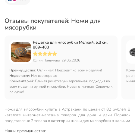
Отзывы покупателей: Ножи для
мясорубки
Решетка для мясорубки Мелкий, 5.3 см,
889-403
Юлия Паничева, 29.05.2026
Преимущества:
Отличная! Подходит ко всем моделям!
Комм
Недостатки:
Нет все хорошо
ровн
Комментарий:
Данная решётка универсальная, подходит ко
мини
всем моделям ручной мясорубки. Новая отличная! Советую к
Мета
покупке!
сове
смаж
корп
Ножи для мясорубки купить в Астрахани по ценам от 82 рублей. В
каталоге интернет-магазина товаров для дома и дачи Порядок
представлено 2 товара в категории «ножи для мясорубки» в наличии
Наши преимущества: