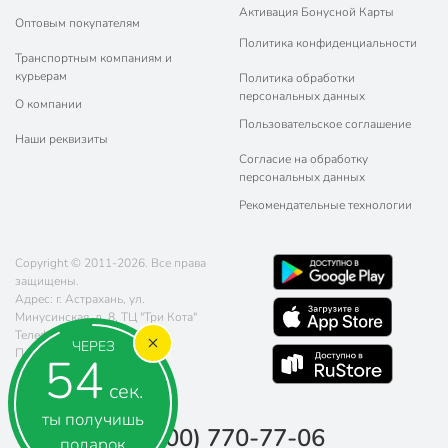
Активация Бонусной Карты
Оптовым покупателям
Политика конфиденциальности
Транспортным компаниям и
курьерам
Политика обработки
персональных данных
О компании
Пользовательское соглашение
Наши реквизиты
Согласие на обработку
персональных данных
Рекомендательные технологии
Copyright © 2011-2026. Все права
защищены.
Адрес: г. Астрахань, ул.
Минусинская, д. 8, ТЦ "Три Кота"
Телефон:
8 (800) 770-77-06
ЧЕРЕЗ
Почта:
sales@poryadok.ru
53
сек.
ты получишь
8 (800) 770-77-06
подарок