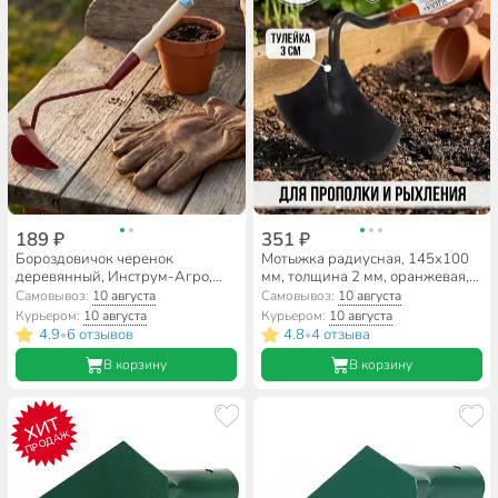
189 ₽
351 ₽
Бороздовичок черенок
Мотыжка радиусная, 145х100
деревянный, Инструм-Агро,
мм, толщина 2 мм, оранжевая,
010918
Улыбка
Самовывоз:
10 августа
Самовывоз:
10 августа
Курьером:
10 августа
Курьером:
10 августа
4.9
6 отзывов
4.8
4 отзыва
•
•
В корзину
В корзину
ХИТ
ПРОДАЖ