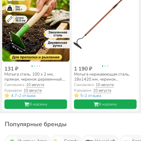
131 ₽
1 190 ₽
Мотыга сталь, 100 х 2 мм,
Мотыга нержавеющая сталь,
прямая, черенок деревянный,
18х1420 мм, черенок
HouseLoft
дюралюминиевый, Kopper
Самовывоз:
10 августа
Самовывоз:
10 августа
Tools, Гагара, ФИ.012.000
Курьером:
10 августа
Курьером:
10 августа
4.7
2 отзыва
5
2 отзыва
•
•
В корзину
В корзину
Популярные бренды