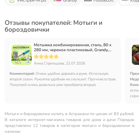
Инструм-Агро
Grandy
HouseLoft
Kopp
Отзывы покупателей: Мотыги и
бороздовички
Мотыжка комбинированная, сталь, 80 х
280 мм, черенок пластиковый, Grandy,
Connect
Анна Стрельцова, 22.07.2026
Комментарий:
Очень удобно держать в руке. Использую
Преи
второй сезон. Рукоятка удобная не скользит. Прочная,острая.
Недо
Покупкой очень довольна уже приобрела вторую
Комм
испо
сорн
Мотыги и бороздовички купить в Астрахани по ценам от 83 рублей.
В каталоге интернет-магазина товаров для дома и дачи Порядок
представлено 12 товаров в категории «мотыги и бороздовички» в
наличии