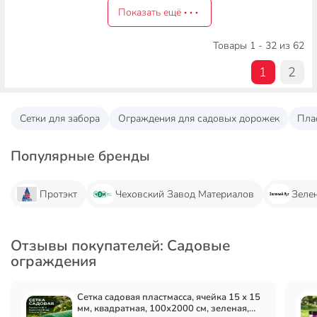
Показать ещё
Товары 1 - 32 из 62
1
2
Сетки для забора
Ограждения для садовых дорожек
Пла
Популярные бренды
Протэкт
Чеховский Завод Материалов
Зеле
Отзывы покупателей: Садовые
ограждения
Сетка садовая пластмасса, ячейка 15 х 15
мм, квадратная, 100х2000 см, зеленая,