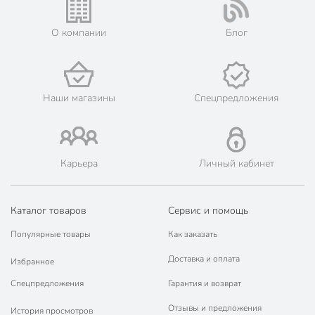
его онлайн на официальном сайте сети магазинов Порядок.
Мы предлагаем бесплатную курьерскую доставку для товара
О компании
Блог
«садовые ограждения» при заказе от 3000 рублей в такие
города, как: Нариманов, Икряное, Камызяк, Красный Яр,
Харабали, Ахтубинск, Володарский, Енотаевка, Лиман,
Началово, Чёрный Яр.
💳 Оплата: онлайн на сайте интернет-гипермаркета или
Наши магазины
Спецпредложения
наличными при получении.
🛍 Скидки, акции, распродажи каждый день!
📜 Только оригинальная продукция. Интернет-гипермаркет
Порядок - официальный представитель ведущих мировых
Карьера
Личный кабинет
марок.
Каталог товаров
Сервис и помощь
Популярные товары
Как заказать
Доставка и оплата
Избранное
Спецпредложения
Гарантия и возврат
Отзывы и предложения
История просмотров