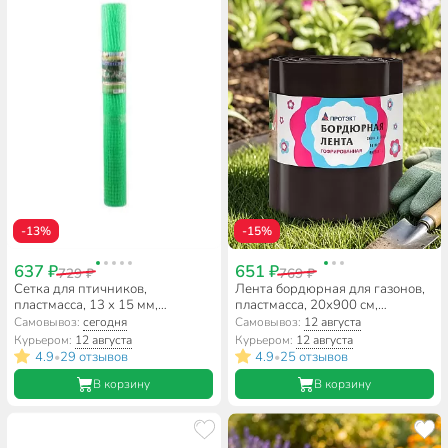
-13%
-15%
637 ₽
651 ₽
729 ₽
769 ₽
Сетка для птичников,
Лента бордюрная для газонов,
пластмасса, 13 х 15 мм,
пластмасса, 20х900 см,
100х1000 см, зеленая, Протэкт,
гофрированная, коричневая,
Самовывоз:
сегодня
Самовывоз:
12 августа
Ф-13/1/10
Протэкт, Б-20/9
Курьером:
12 августа
Курьером:
12 августа
4.9
29 отзывов
4.9
25 отзывов
•
•
В корзину
В корзину