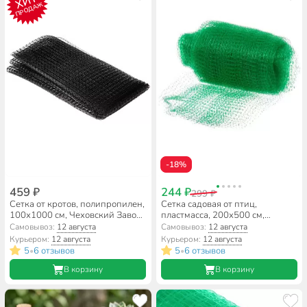
ХИТ
ПРОДАЖ
-18%
459 ₽
244 ₽
299 ₽
Сетка от кротов, полипропилен,
Сетка садовая от птиц,
100х1000 см, Чеховский Завод
пластмасса, 200х500 см,
Материалов, УБ-00005186
Протэкт, Клубничка, У-7/2/5 лз
Самовывоз:
12 августа
Самовывоз:
12 августа
Курьером:
12 августа
Курьером:
12 августа
5
6 отзывов
5
6 отзывов
•
•
В корзину
В корзину