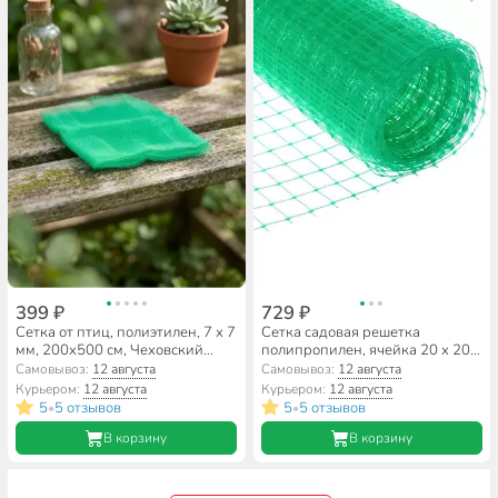
399 ₽
729 ₽
Сетка от птиц, полиэтилен, 7 х 7
Сетка садовая решетка
мм, 200х500 см, Чеховский
полипропилен, ячейка 20 х 20
Завод Материалов,
мм, 100х1000 см, Чеховский
Самовывоз:
12 августа
Самовывоз:
12 августа
УБ-00003911
Завод Материалов, 00-
Курьером:
12 августа
Курьером:
12 августа
00001617
5
5 отзывов
5
5 отзывов
•
•
В корзину
В корзину