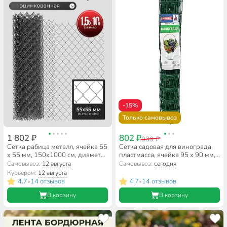
-15%
Только самовывоз
1 802 ₽
802 ₽
939 ₽
Сетка рабица металл, ячейка 55
Сетка садовая для винограда,
х 55 мм, 150х1000 см, диаметр
пластмасса, ячейка 95 х 90 мм,
проволоки 1.5 мм, загнутые
100х1000 см, Ф-90/1/10
Самовывоз:
12 августа
Самовывоз:
сегодня
края, оцинкованная
Курьером:
12 августа
4.7
14 отзывов
4.7
14 отзывов
•
•
В корзину
В корзину