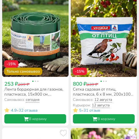
-15%
Только самовывоз
-15%
253 ₽
800 ₽
299 ₽
939 ₽
Лента бордюрная для газонов,
Сетка садовая от птиц,
пластмасса, 15х900 см,
пластмасса, 6 x 8 мм, 200х1000
гофрированная, хаки, Б-15/9
см, зеленая, У-6/2/10
Самовывоз:
сегодня
Самовывоз:
12 августа
Курьером:
12 августа
4.9
32 отзыва
5
31 отзыв
•
•
В корзину
В корзину