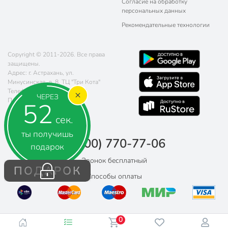
Согласие на обработку
персональных данных
Рекомендательные технологии
Copyright © 2011-2026. Все права
защищены.
Адрес: г. Астрахань, ул.
Минусинская, д. 8, ТЦ "Три Кота"
Телефон:
8 (800) 770-77-06
ЧЕРЕЗ
Почта:
sales@poryadok.ru
50
сек.
ты получишь
8 (800) 770-77-06
подарок
Звонок бесплатный
ПОДАРОК
Способы оплаты
0