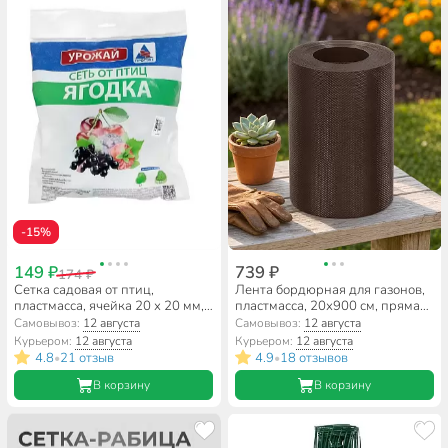
-15%
149 ₽
739 ₽
174 ₽
Сетка садовая от птиц,
Лента бордюрная для газонов,
пластмасса, ячейка 20 х 20 мм,
пластмасса, 20х900 см, прямая,
500х400 см, лесной зеленый,
коричневая, Протэкт, БЛ-20/9
Самовывоз:
12 августа
Самовывоз:
12 августа
Протэкт, Ягодка, У-20/4/5
Курьером:
12 августа
Курьером:
12 августа
4.8
21 отзыв
4.9
18 отзывов
•
•
В корзину
В корзину