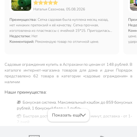
Зеленый Луг, Удачная
Наталья Сазонова, 05.08.2026
Преимущества:
Сетка садовая была куплена месяц назад,
Преи
нет никаких претензий к её качеству. Сетка прочная,
Недо
изготовлена из пластмассы с ячейкой 15*15. Пригодилась
Комм
нам для настила на крышу маленьким цыплятам. Она
Недостатки:
Нет
цене
надежнозащищает их. Ни коты, ни птицы теперь нам не
Комментарий:
Рекомендую товар по отличной цене.
удерж
страшны.
Садовые ограждения купить в Астрахани по ценам от 148 рублей. В
каталоге интернет-магазина товаров для дома и дачи Порядок
представлено 62 товара в категории «садовые ограждения» в
наличии
Наши преимущества:
🎁 Бонусная система. Максимальный кэшбэк до 859 бонусных
рублей, 1 бонусный балл = 1 рубль.
Показать ещё
📦 Быстрая доставка. Самовывоз от 60 минут, доставка - от 1-
2 дней.
🛒 Бесплатный самовывоз из магазинов города Астрахань.
Жители Астраханской области могут сделать заказ и оплатить