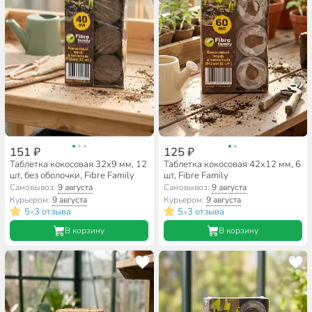
151 ₽
125 ₽
Таблетка кокосовая 32х9 мм, 12
Таблетка кокосовая 42х12 мм, 6
шт, без оболочки, Fibre Family
шт, Fibre Family
Самовывоз:
9 августа
Самовывоз:
9 августа
Курьером:
9 августа
Курьером:
9 августа
5
3 отзыва
5
3 отзыва
•
•
В корзину
В корзину