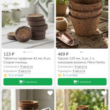
123 ₽
469 ₽
Таблетка торфяная 42 мм, 6 шт,
Горшок 120 мм, 3 шт, 1 л,
Скорая помощь
кокосовое волокно, Fibre Family
Самовывоз:
9 августа
Самовывоз:
9 августа
Курьером:
9 августа
Курьером:
9 августа
5
1 отзыв
5
1 отзыв
•
•
В корзину
В корзину