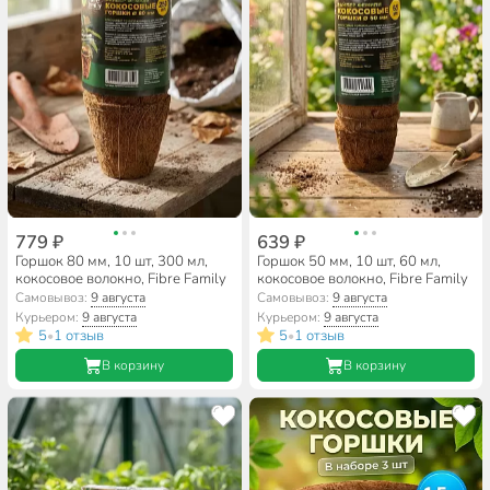
779 ₽
639 ₽
Горшок 80 мм, 10 шт, 300 мл,
Горшок 50 мм, 10 шт, 60 мл,
кокосовое волокно, Fibre Family
кокосовое волокно, Fibre Family
Самовывоз:
9 августа
Самовывоз:
9 августа
Курьером:
9 августа
Курьером:
9 августа
5
1 отзыв
5
1 отзыв
•
•
В корзину
В корзину