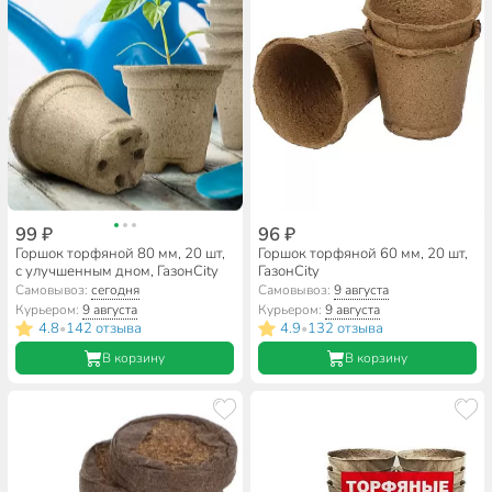
99 ₽
96 ₽
Горшок торфяной 80 мм, 20 шт,
Горшок торфяной 60 мм, 20 шт,
с улучшенным дном, ГазонCity
ГазонCity
Самовывоз:
сегодня
Самовывоз:
9 августа
Курьером:
9 августа
Курьером:
9 августа
4.8
142 отзыва
4.9
132 отзыва
•
•
В корзину
В корзину