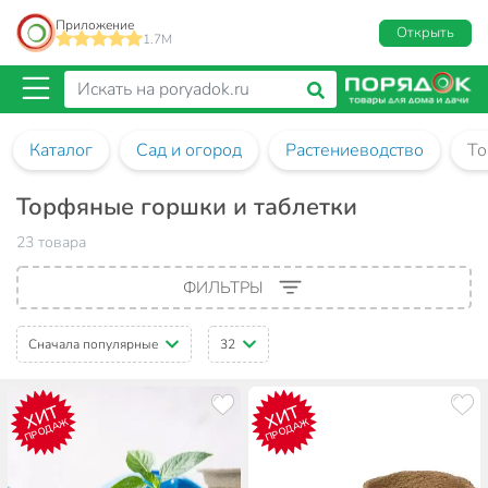
Приложение
Открыть
1.7M
Каталог
Сад и огород
Растениеводство
То
Торфяные горшки и таблетки
23 товара
ФИЛЬТРЫ
Сначала популярные
32
ХИТ
ХИТ
ПРОДАЖ
ПРОДАЖ