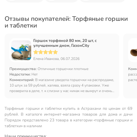
Отзывы покупателей: Торфяные горшки
и таблетки
Горшок торфяной 80 мм, 20 шт, с
улучшенным дном, ГазонCity
Елена Иванова, 06.07.2026
Преимущества:
Отличные горшочки плотные
Комм
Недостатки:
Нет
расс
Комментарий:
В магазине увидела горшочки на распродаже,
раст
10 штук за 59 рублей, халява, взяла сразу 4 упаковки. Уже
намо
проверила в деле, т. к слизни у нас никак не вымрут и очень
интенсивно подъезжают молоденькие огурчики, приходится
подсаживать, подкармливать. Горшочек при поливе не
ломается, не деформируется-довольна. Люблю этот магазин,
Торфяные горшки и таблетки купить в Астрахани по ценам от 69
когда акции, то любовь просто возрастает,
рублей. В каталоге интернет-магазина товаров для дома и дачи
Порядок представлено 23 товара в категории «торфяные горшки и
таблетки» в наличии
Наши преимущества: