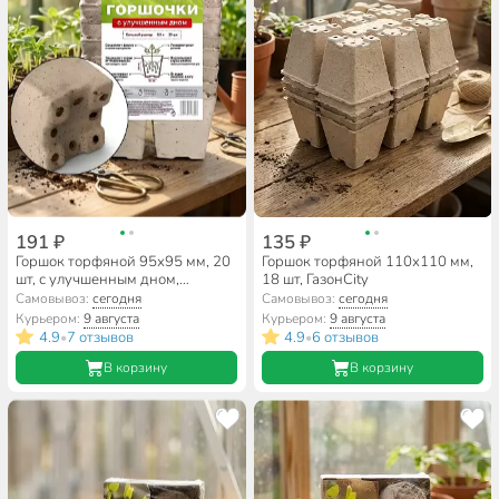
191 ₽
135 ₽
Горшок торфяной 95х95 мм, 20
Горшок торфяной 110х110 мм,
шт, с улучшенным дном,
18 шт, ГазонCity
ГазонCity
Самовывоз:
сегодня
Самовывоз:
сегодня
Курьером:
9 августа
Курьером:
9 августа
4.9
7 отзывов
4.9
6 отзывов
•
•
В корзину
В корзину