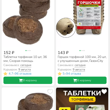
152 ₽
143 ₽
Таблетка торфяная 10 шт, 36
Горшок торфяной 100 мм, 20 шт,
мм, Скорая помощь
с улучшенным дном, ГазонCity
Самовывоз:
сегодня
Самовывоз:
сегодня
Курьером:
9 августа
Курьером:
9 августа
4.7
96 отзывов
5
94 отзыва
•
•
В корзину
В корзину