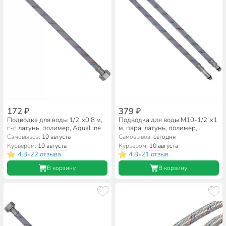
172 ₽
379 ₽
Подводка для воды 1/2"х0.8 м,
Подводка для воды М10-1/2"х1
г-г, латунь, полимер, AquaLine
м, пара, латунь, полимер,
AquaLine
Самовывоз:
10 августа
Самовывоз:
сегодня
Курьером:
10 августа
Курьером:
10 августа
4.8
22 отзыва
4.8
21 отзыв
•
•
В корзину
В корзину