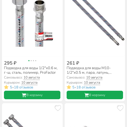
295 ₽
261 ₽
Подводка для воды 1/2"х0.6 м,
Подводка для воды М10-
г-ш, сталь, полимер, ProFactor
1/2"х0.5 м, пара, латунь,
полимер, AquaLine
Самовывоз:
10 августа
Самовывоз:
10 августа
Курьером:
10 августа
Курьером:
10 августа
5
18 отзывов
5
18 отзывов
•
•
В корзину
В корзину