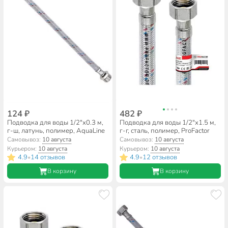
124 ₽
482 ₽
Подводка для воды 1/2"х0.3 м,
Подводка для воды 1/2"х1.5 м,
г-ш, латунь, полимер, AquaLine
г-г, сталь, полимер, ProFactor
Самовывоз:
10 августа
Самовывоз:
10 августа
Курьером:
10 августа
Курьером:
10 августа
4.9
14 отзывов
4.9
12 отзывов
•
•
В корзину
В корзину