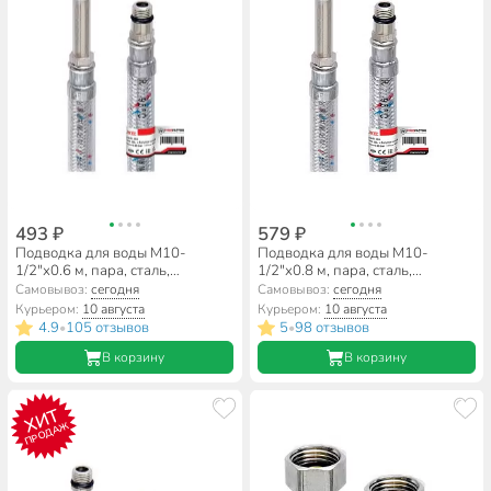
493 ₽
579 ₽
Подводка для воды М10-
Подводка для воды М10-
1/2"х0.6 м, пара, сталь,
1/2"х0.8 м, пара, сталь,
полимер, ProFactor
полимер, ProFactor
Самовывоз:
сегодня
Самовывоз:
сегодня
Курьером:
10 августа
Курьером:
10 августа
4.9
105 отзывов
5
98 отзывов
•
•
В корзину
В корзину
ХИТ
ПРОДАЖ