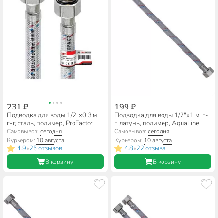
231 ₽
199 ₽
Подводка для воды 1/2"х0.3 м,
Подводка для воды 1/2"х1 м, г-
г-г, сталь, полимер, ProFactor
г, латунь, полимер, AquaLine
Самовывоз:
сегодня
Самовывоз:
сегодня
Курьером:
10 августа
Курьером:
10 августа
4.9
25 отзывов
4.8
22 отзыва
•
•
В корзину
В корзину