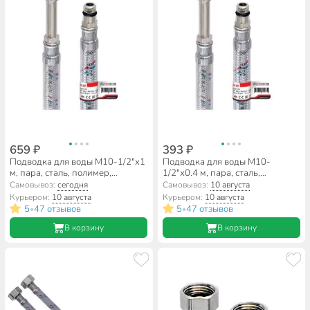
659 ₽
393 ₽
Подводка для воды М10-1/2"х1
Подводка для воды М10-
м, пара, сталь, полимер,
1/2"х0.4 м, пара, сталь,
ProFactor
полимер, ProFactor
Самовывоз:
сегодня
Самовывоз:
10 августа
Курьером:
10 августа
Курьером:
10 августа
5
47 отзывов
5
47 отзывов
•
•
В корзину
В корзину