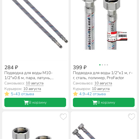
284 ₽
399 ₽
Подводка для воды М10-
Подводка для воды 1/2"х1 м, г-
1/2"х0.6 м, пара, латунь,
г, сталь, полимер, ProFactor
полимер, AquaLine
Самовывоз:
10 августа
Самовывоз:
10 августа
Курьером:
10 августа
Курьером:
10 августа
5
43 отзыва
4.9
42 отзыва
•
•
В корзину
В корзину