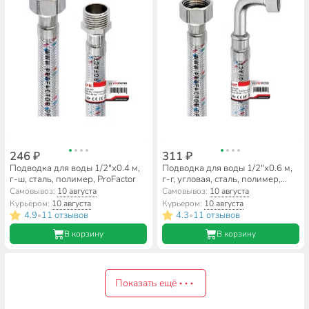
246 ₽
311 ₽
Подводка для воды 1/2"х0.4 м,
Подводка для воды 1/2"х0.6 м,
г-ш, сталь, полимер, ProFactor
г-г, угловая, сталь, полимер,
ProFactor
Самовывоз:
10 августа
Самовывоз:
10 августа
Курьером:
10 августа
Курьером:
10 августа
4.9
11 отзывов
4.3
11 отзывов
•
•
В корзину
В корзину
Показать ещё