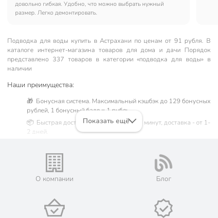
довольно гибкая. Удобно, что можно выбрать нужный
размер. Легко демонтировать.
Подводка для воды купить в Астрахани по ценам от 91 рубля. В
каталоге интернет-магазина товаров для дома и дачи Порядок
представлено 337 товаров в категории «подводка для воды» в
наличии
Наши преимущества:
🎁 Бонусная система. Максимальный кэшбэк до 129 бонусных
рублей, 1 бонусный балл = 1 рубль.
Показать ещё
📦 Быстрая доставка. Самовывоз от 60 минут, доставка - от 1-
2 дней.
🛒 Бесплатный самовывоз из магазинов города Астрахань.
Жители Астраханской области могут сделать заказ и оплатить
его онлайн на официальном сайте сети магазинов Порядок.
Мы предлагаем бесплатную курьерскую доставку для товара
О компании
Блог
«подводка для воды» при заказе от 3000 рублей в такие
города, как: Нариманов, Икряное, Камызяк, Красный Яр,
Харабали, Ахтубинск, Володарский, Енотаевка, Лиман,
Началово, Чёрный Яр.