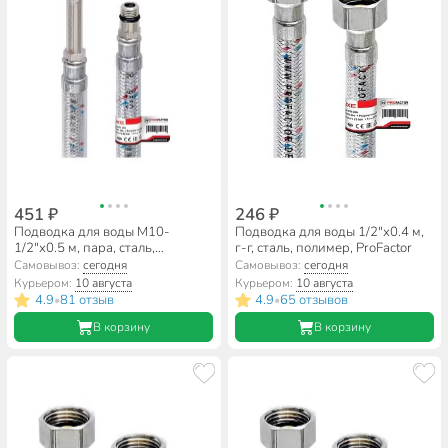
451 ₽
246 ₽
Подводка для воды М10-
Подводка для воды 1/2"х0.4 м,
1/2"х0.5 м, пара, сталь,
г-г, сталь, полимер, ProFactor
полимер, ProFactor
Самовывоз:
сегодня
Самовывоз:
сегодня
Курьером:
10 августа
Курьером:
10 августа
4.9
81 отзыв
4.9
65 отзывов
•
•
В корзину
В корзину