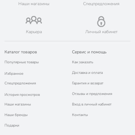
💳 Оплата: онлайн на сайте интернет-гипермаркета или
Наши магазины
Спецпредложения
наличными при получении.
🛍 Скидки, акции, распродажи каждый день!
📜 Только оригинальная продукция. Интернет-гипермаркет
Порядок - официальный представитель ведущих мировых
Карьера
Личный кабинет
марок.
Каталог товаров
Сервис и помощь
Популярные товары
Как заказать
Доставка и оплата
Избранное
Спецпредложения
Гарантия и возврат
Отзывы и предложения
История просмотров
Наши магазины
Вход в личный кабинет
Наши бренды
Контакты
Подарки