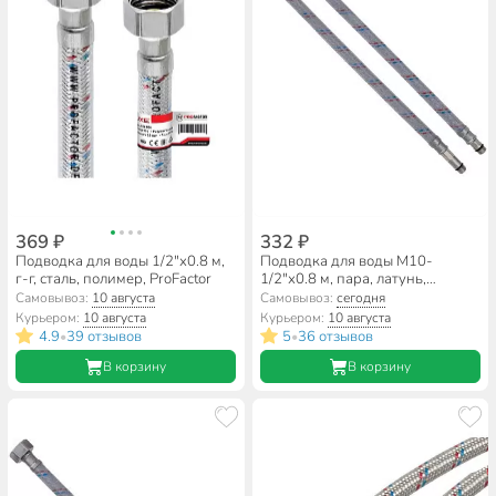
369 ₽
332 ₽
Подводка для воды 1/2"х0.8 м,
Подводка для воды М10-
г-г, сталь, полимер, ProFactor
1/2"х0.8 м, пара, латунь,
полимер, AquaLine
Самовывоз:
10 августа
Самовывоз:
сегодня
Курьером:
10 августа
Курьером:
10 августа
4.9
39 отзывов
5
36 отзывов
•
•
В корзину
В корзину