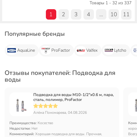
Товары 1 - 32 из 337
1
2
3
4
...
10
11
Популярные бренды
AquaLine
ProFactor
Valfex
Lytcho
Отзывы покупателей: Подводка для
воды
Подводка для воды М10-1/2"х0.6 м, пара,
сталь, полимер, ProFactor
Алёна Пономарева, 04.08.2026
Преимущества:
Косество
Комм
Недостатки:
Нет
хоро
Комментарий:
Хорошая подводка для воды. Прочная,
Всегд