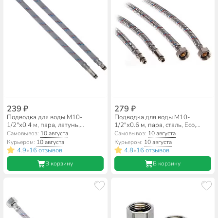
239 ₽
279 ₽
Подводка для воды М10-
Подводка для воды М10-
1/2"х0.4 м, пара, латунь,
1/2"х0.6 м, пара, сталь, Еco,
полимер, AquaLine
Lytcho
Самовывоз:
10 августа
Самовывоз:
10 августа
Курьером:
10 августа
Курьером:
10 августа
4.9
16 отзывов
4.8
16 отзывов
•
•
В корзину
В корзину