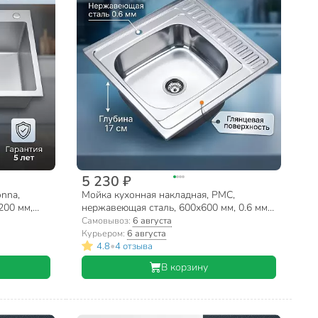
5 230 ₽
onna,
Мойка кухонная накладная, РМС,
200 мм,
нержавеющая сталь, 600х600 мм, 0.6 мм,
левый + сифон, MG6-6060L
Самовывоз:
6 августа
Курьером:
6 августа
•
4.8
4 отзыва
В корзину