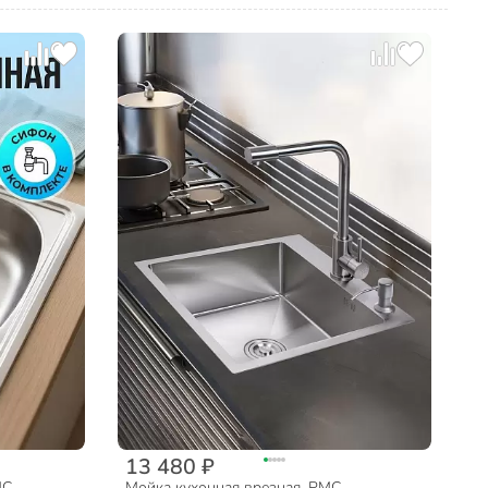
13 480 ₽
С,
Мойка кухонная врезная, РМС,