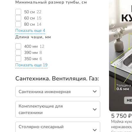
Минимальный размер тумбы, см
50 см
22
60 см
15
80 см
14
Показать еще 4
Длина чаши, мм
400 мм
12
390 мм
8
350 мм
6
Показать еще 19
Сантехника. Вентиляция. Газ:
Сантехника инженерная
Резьбовой фитинг (738)
Комплектующие для
Арматура запорная (371)
сантехники
5 750 ₽
Полипропилен (302)
Мойка кух
Сифоны (359)
Канализация (241)
Столярно-слесарный
нержавеюща
Подводка для воды (335)