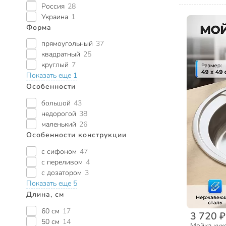
Россия
28
Украина
1
Форма
прямоугольный
37
квадратный
25
круглый
7
Показать еще 1
Особенности
большой
43
недорогой
38
маленький
26
Особенности конструкции
с сифоном
47
с переливом
4
с дозатором
3
Показать еще 5
Длина, см
60 см
17
3 720 ₽
50 см
14
Мойка кух