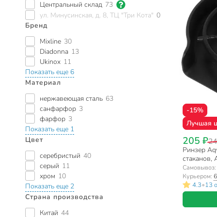
Центральный склад
73
ул. Минусинская, д. 8, ТЦ "Три Кота"
0
Бренд
Mixline
30
Diadonna
13
Ukinox
11
Показать еще 6
Материал
нержавеющая сталь
63
санфарфор
3
-15%
фарфор
3
Лучшая 
Показать еще 1
205 ₽
Цвет
24
Ринзер Aqw
серебристый
40
стаканов,
серый
11
Самовывоз
хром
10
Курьером:
6
•
4.3
13 
Показать еще 2
Страна производства
Китай
44