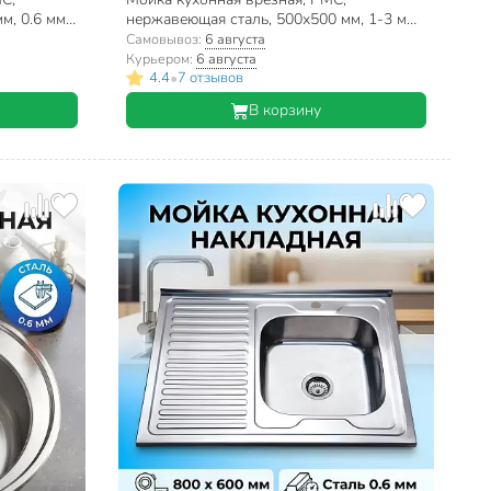
м, 0.6 мм
нержавеющая сталь, 500х500 мм, 1-3 мм,
сифон + корзина + дозатор, MR-5050
Самовывоз:
6 августа
Курьером:
6 августа
•
4.4
7 отзывов
В корзину