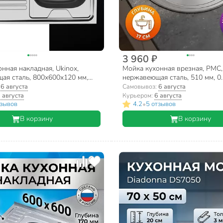
3 960 ₽
нная накладная, Ukinox,
Мойка кухонная врезная, РМС,
ая сталь, 800х600х120 мм,
нержавеющая сталь, 510 мм, 0.
0 R
сифон, MG6-51
:
6 августа
Самовывоз:
6 августа
 августа
Курьером:
6 августа
•
тзывов
4.2
5 отзывов
В корзину
В корзину