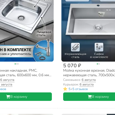
5 070 ₽
онная накладная, РМС,
Мойка кухонная врезная, Diad
я сталь, 600х600 мм, 0.6 мм,
нержавеющая сталь, 700х500х
сифон, MG6-6060R
сатин, DS7050
:
6 августа
Самовывоз:
6 августа
 августа
Курьером:
6 августа
•
ывов
5
5 отзывов
В корзину
В корзину