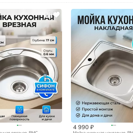
4 990 ₽
онная врезная, РМС,
Мойка кухонная накладная, РМ