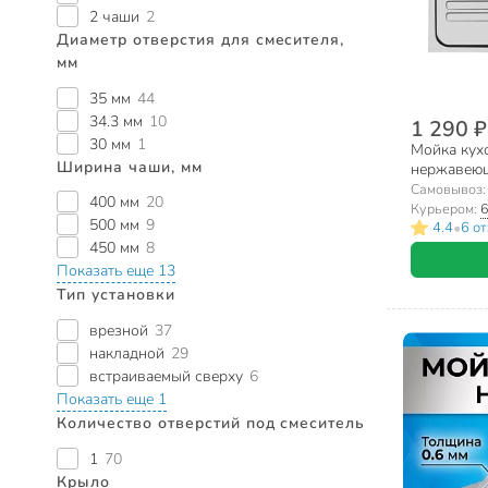
2 чаши
2
Диаметр отверстия для смесителя,
мм
35 мм
44
34.3 мм
10
1 290 ₽
30 мм
1
Мойка кухо
Ширина чаши, мм
нержавеющ
ECO800.60
Самовывоз
400 мм
20
Курьером:
6
500 мм
9
•
4.4
6 о
450 мм
8
Показать еще 13
Тип установки
врезной
37
накладной
29
встраиваемый сверху
6
Показать еще 1
Количество отверстий под смеситель
1
70
Крыло