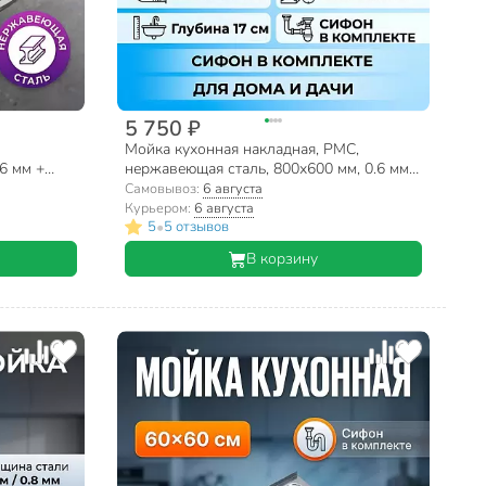
5 750 ₽
Мойка кухонная накладная, РМС,
6 мм +
нержавеющая сталь, 800х600 мм, 0.6 мм,
правый + сифон, MG6-8060R
Самовывоз:
6 августа
Курьером:
6 августа
•
5
5 отзывов
В корзину