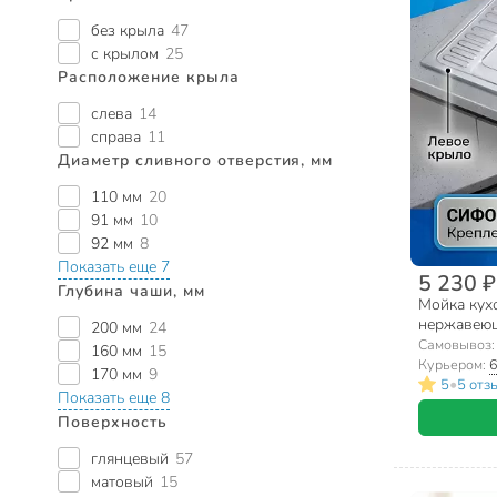
без крыла
47
с крылом
25
Расположение крыла
слева
14
справа
11
Диаметр сливного отверстия, мм
110 мм
20
91 мм
10
92 мм
8
Показать еще 7
5 230 ₽
Глубина чаши, мм
Мойка кух
нержавеюща
200 мм
24
правый + 
Самовывоз
160 мм
15
Курьером:
6
170 мм
9
•
5
5 отз
Показать еще 8
Поверхность
глянцевый
57
матовый
15