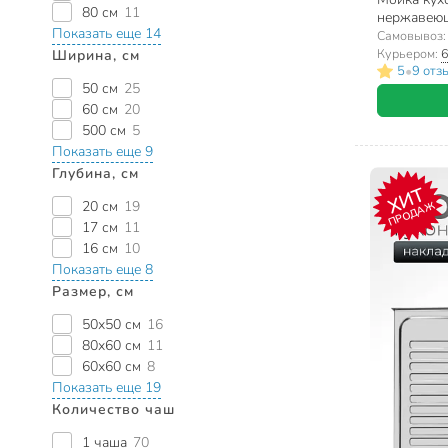
80 см
11
нержавеюща
Показать еще 14
сифон, MG
Самовывоз
Курьером:
6
Ширина, см
•
5
9 отз
50 см
25
60 см
20
500 см
5
Показать еще 9
Глубина, см
ХИТ
20 см
19
ПРОДАЖ
17 см
11
16 см
10
Показать еще 8
Размер, см
50х50 см
16
80х60 см
11
60х60 см
8
Показать еще 19
Количество чаш
1 чаша
70