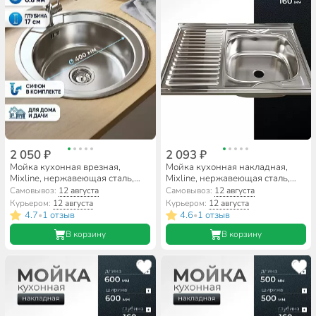
2 050 ₽
2 093 ₽
Мойка кухонная врезная,
Мойка кухонная накладная,
Mixline, нержавеющая сталь,
Mixline, нержавеющая сталь,
510 мм, 0.6 мм, с сифоном
800х600 мм, правая, 0.4 мм
Самовывоз:
12 августа
Самовывоз:
12 августа
Курьером:
12 августа
Курьером:
12 августа
4.7
1 отзыв
4.6
1 отзыв
•
•
В корзину
В корзину