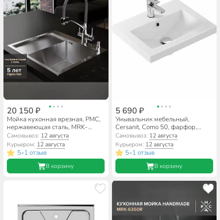
20 150 ₽
5 690 ₽
Мойка кухонная врезная, РМС,
Умывальник мебельный,
нержавеющая сталь, MRK-
Cersanit, Como 50, фарфор,
5851R
белый, S-UM-COM50/1
Самовывоз:
12 августа
Самовывоз:
12 августа
Курьером:
12 августа
Курьером:
12 августа
5
1 отзыв
5
1 отзыв
•
•
В корзину
В корзину