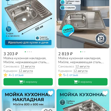
3 203 ₽
2 819 ₽
Мойка кухонная накладная,
Мойка кухонная накладная,
Mixline, нержавеющая сталь,
Mixline, нержавеющая сталь,
600х600 мм, левая, 0.8 мм, с
800х600 мм, правая, 0.6 мм, с
Самовывоз:
12 августа
Самовывоз:
12 августа
сифоном
сифоном
Курьером:
12 августа
Курьером:
12 августа
4
1 отзыв
5
1 отзыв
•
•
В корзину
В корзину