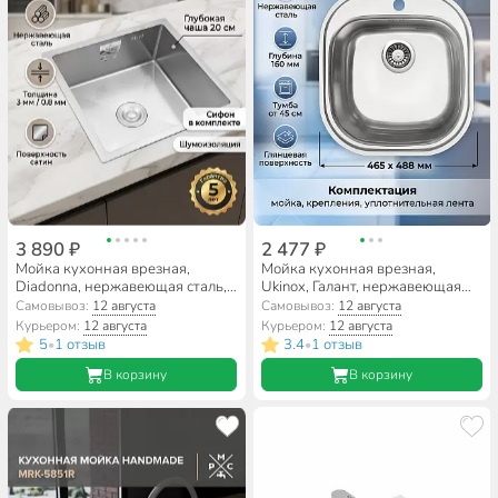
3 890 ₽
2 477 ₽
Мойка кухонная врезная,
Мойка кухонная врезная,
Diadonna, нержавеющая сталь,
Ukinox, Галант, нержавеющая
440х440х200 мм, сатин,
сталь, 465х488 мм,
Самовывоз:
12 августа
Самовывоз:
12 августа
DS4444
GAM465.488 -GT6K 0C
Курьером:
12 августа
Курьером:
12 августа
5
1 отзыв
3.4
1 отзыв
•
•
В корзину
В корзину