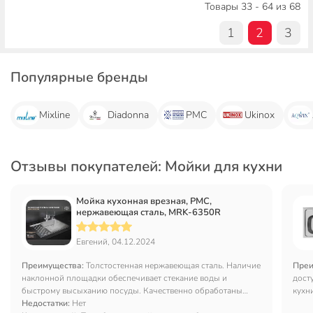
Товары 33 - 64 из 68
1
2
3
Популярные бренды
Mixline
Diadonna
РМС
Ukinox
Отзывы покупателей: Мойки для кухни
Мойка кухонная врезная, РМС,
нержавеющая сталь, MRK-6350R
Евгений, 04.12.2024
Преимущества:
Толстостенная нержавеющая сталь. Наличие
Преи
наклонной площадки обеспечивает стекание воды и
дост
быстрому высыханию посуды. Качественно обработаны
кухн
края. Технологические отверстия ровные. Не сложный
Недостатки:
Нет