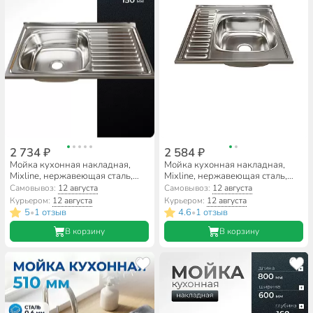
2 734 ₽
2 584 ₽
Мойка кухонная накладная,
Мойка кухонная накладная,
Mixline, нержавеющая сталь,
Mixline, нержавеющая сталь,
800х500 мм, левая, 0.6 мм, с
600х600 мм, правая, 0.6 мм, с
Самовывоз:
12 августа
Самовывоз:
12 августа
сифоном
сифоном
Курьером:
12 августа
Курьером:
12 августа
5
1 отзыв
4.6
1 отзыв
•
•
В корзину
В корзину