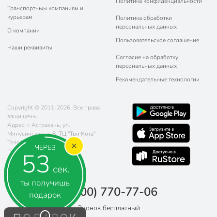
Политика конфиденциальности
Транспортным компаниям и
курьерам
Политика обработки
персональных данных
О компании
Пользовательское соглашение
Наши реквизиты
Согласие на обработку
персональных данных
Рекомендательные технологии
Copyright © 2011-2026. Все права
защищены.
Адрес: г. Астрахань, ул.
Минусинская, д. 8, ТЦ "Три Кота"
Телефон:
8 (800) 770-77-06
ЧЕРЕЗ
Почта:
sales@poryadok.ru
52
сек.
ты получишь
8 (800) 770-77-06
подарок
Звонок бесплатный