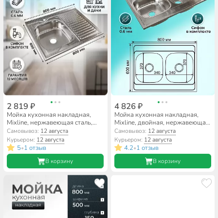
2 819 ₽
4 826 ₽
Мойка кухонная накладная,
Мойка кухонная накладная,
Mixline, нержавеющая сталь,
Mixline, двойная, нержавеющая
800х600 мм, левая, 0.6 мм, с
сталь, 800х600 мм, 0.6 мм, с
Самовывоз:
12 августа
Самовывоз:
12 августа
сифоном
сифоном
Курьером:
12 августа
Курьером:
12 августа
5
1 отзыв
4.2
1 отзыв
•
•
В корзину
В корзину