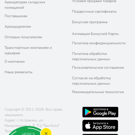
Условия продажи товаров
Арендаторам складских
помещений
Подарочные сертификаты
Поставщикам
Бонусная программа
Арендодателям
Активация Бонусной Карты
Оптовым покупателям
Политика конфиденциальности
Транспортным компаниям и
курьерам
Политика обработки
персональных данных
О компании
Пользовательское соглашение
Наши реквизиты
Согласие на обработку
персональных данных
Рекомендательные технологии
Copyright © 2011-2026. Все права
защищены.
Адрес: г. Астрахань, ул.
Минусинская, д. 8, ТЦ "Три Кота"
Телефон:
8 (800) 770-77-06
ЧЕРЕЗ