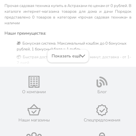
Прочая садовая техника купить в Астрахани по ценам от 0 рублей. В
каталоге интернет-магазина товаров для дома и дачи Порядок
представлено 0 товаров в категории «прочая садовая техника» в
наличии
Наши преимущества:
🎁 Бонусная система. Максимальный кэшбэк до 0 бонусных
рублей, 1 бонусный балл = 1 рубль.
Показать ещё
📦 Быстрая доставка. Самовывоз от 60 минут, доставка - от 1-
2 дней.
🛒 Бесплатный самовывоз из магазинов города Астрахань.
Жители Астраханской области могут сделать заказ и оплатить
его онлайн на официальном сайте сети магазинов Порядок.
Мы предлагаем бесплатную курьерскую доставку для товара
О компании
Блог
«прочая садовая техника» при заказе от 3000 рублей в такие
города, как: Нариманов, Икряное, Камызяк, Красный Яр,
Харабали, Ахтубинск, Володарский, Енотаевка, Лиман,
Началово, Чёрный Яр.
💳 Оплата: онлайн на сайте интернет-гипермаркета или
Наши магазины
Спецпредложения
наличными при получении.
🛍 Скидки, акции, распродажи каждый день!