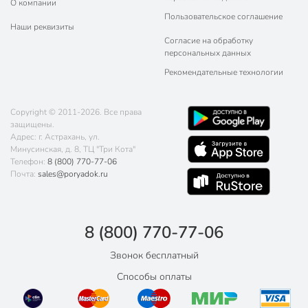
О компании
Пользовательское соглашение
Наши реквизиты
Согласие на обработку
персональных данных
Рекомендательные технологии
Copyright © 2011-2026. Все права
защищены.
Адрес: г. Астрахань, ул.
Минусинская, д. 8, ТЦ "Три Кота"
Телефон:
8 (800) 770-77-06
Почта:
sales@poryadok.ru
8 (800) 770-77-06
Звонок бесплатный
Способы оплаты