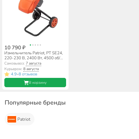
10 790 ₽
Измельчитель Patriot, PT SE24,
220-230 В, 2400 Вт, 4500 об/
мин, диаметр 40 мм,
Самовывоз:
7 августа
732304620
Курьером:
8 августа
4.9
8 отзывов
•
В корзину
Популярные бренды
Patriot