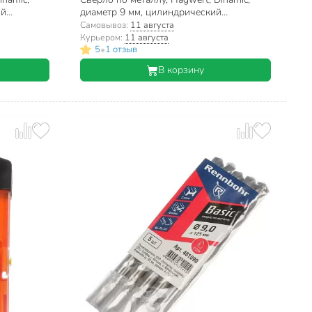
ий
диаметр 9 мм, цилиндрический
хвостовик, 575090
Самовывоз:
11 августа
Курьером:
11 августа
•
5
1 отзыв
В корзину