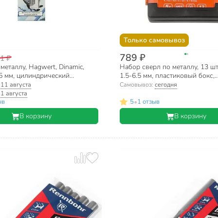
Только самовывоз
789 ₽
1 ₽
металлу, Hagwert, Dinamic,
Набор сверл по металлу, 13 шт, 
5 мм, цилиндрический
1.5-6.5 мм, пластиковый бокс,
, 575075
цилиндрический хвостовик, 8
:
11 августа
Самовывоз:
сегодня
1 августа
•
ыв
5
1 отзыв
В корзину
В корзину