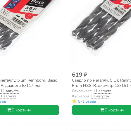
619 ₽
металлу, 5 шт, Rennbohr, Basic
Сверло по металлу, 5 шт, Rennb
R, диаметр 8х117 мм,
Prom HSS-R, диаметр 12х151 
еский хвостовик, 461080
цилиндрический хвостовик, 4
:
11 августа
Самовывоз:
11 августа
1 августа
Курьером:
11 августа
•
тзыв
5
1 отзыв
В корзину
В корзину