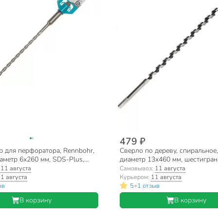
479 ₽
р для перфоратора, Rennbohr,
Сверло по дереву, спиральное,
аметр 6х260 мм, SDS-Plus,
диаметр 13х460 мм, шестигран
HS103409
:
11 августа
Самовывоз:
11 августа
1 августа
Курьером:
11 августа
•
ыв
5
1 отзыв
В корзину
В корзину