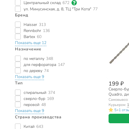
Центральный склад
672
ул. Минусинская, д. 8, ТЦ "Три Кота"
77
Бренд
Haisser
313
Rennbohr
136
Bartex
60
Показать еще 12
Назначение
по металлу
348
для перфоратора
147
по дереву
74
Показать еще 9
199 ₽
Тип
Сверло-бу
спиральный
374
Quadro, ди
сверло-бур
169
510626
Самовывоз
перовой
48
Курьером:
1
•
5
1 отз
Показать еще 9
Страна производства
Китай
643