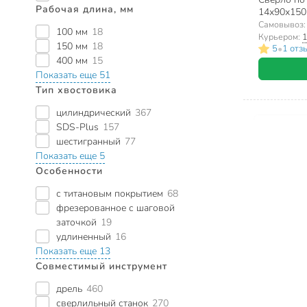
Рабочая длина, мм
14х90х150
хвостовик
Самовывоз
100 мм
18
Курьером:
1
150 мм
18
•
5
1 отз
400 мм
15
Показать еще 51
Тип хвостовика
цилиндрический
367
SDS-Plus
157
шестигранный
77
Показать еще 5
Особенности
с титановым покрытием
68
фрезерованное с шаговой
заточкой
19
удлиненный
16
Показать еще 13
Совместимый инструмент
дрель
460
сверлильный станок
270