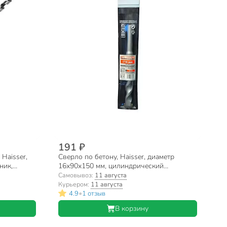
191 ₽
 Haisser,
Сверло по бетону, Haisser, диаметр
ник,
16х90х150 мм, цилиндрический
хвостовик, HS105011
Самовывоз:
11 августа
Курьером:
11 августа
•
4.9
1 отзыв
В корзину