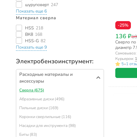
шуруповерт
247
Показать еще 6
Материал сверла
-25%
HSS
218
ВК8
168
136 ₽
18
HSS-G
82
Сверло по 
Показать еще 9
диаметр 7.
хвостовик
Самовывоз
Курьером:
1
Электробензоинструмент:
•
5
1 отз
Расходные материалы и
аксессуары
Сверла (675)
Абразивные диски (496)
Пильные диски (169)
Коронки сверлильные (116)
Насадки для инструмента (98)
Биты (83)