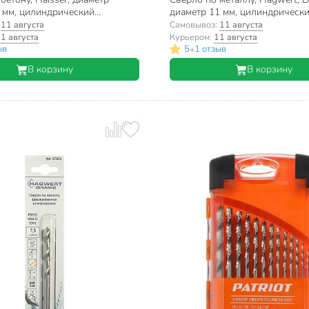
 мм, цилиндрический
диаметр 11 мм, цилиндрическ
, HS105010
хвостовик, 575110
:
11 августа
Самовывоз:
11 августа
1 августа
Курьером:
11 августа
•
ыв
5
1 отзыв
В корзину
В корзину