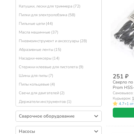
Катушки, лески для триммера (72)
Пилки для электролобзика (58)
Пильные цепи (44)
Масла машинные (37)
Пневмоинструмент и аксессуары (28)
Абразивные ленты (15)
Насадки-миксеры (14)
Стержни клеевые для пистолета (9)
251 ₽
Шины для пилы (7)
Сверло по 
Пилы кольцевые (4)
Prom HSS-
цилиндрич
Свечи для двигателей (2)
Самовывоз
Курьером:
1
Держатели инструментов (1)
•
4.7
1 о
Сварочное оборудование
Электроды (173)
Насосы