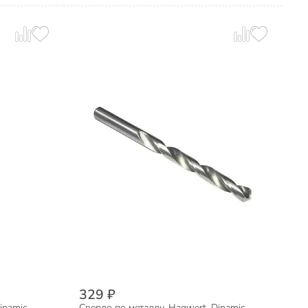
329 ₽
inamic,
Сверло по металлу, Hagwert, Dinamic,