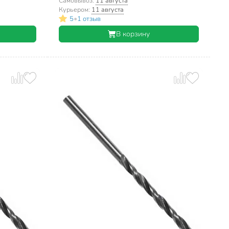
61070
цилиндрический хвостовик, 461050
Самовывоз:
11 августа
Курьером:
11 августа
•
5
1 отзыв
В корзину