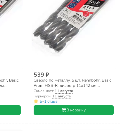
539 ₽
ohr, Basic
Сверло по металлу, 5 шт, Rennbohr, Basic
мм,
Prom HSS-R, диаметр 11х142 мм,
61120
цилиндрический хвостовик, 461110
Самовывоз:
11 августа
Курьером:
11 августа
•
5
1 отзыв
В корзину