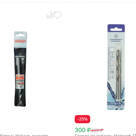
-25%
300 ₽
399 ₽
бетону, Haisser, диаметр
Сверло по металлу, Hagwert, D