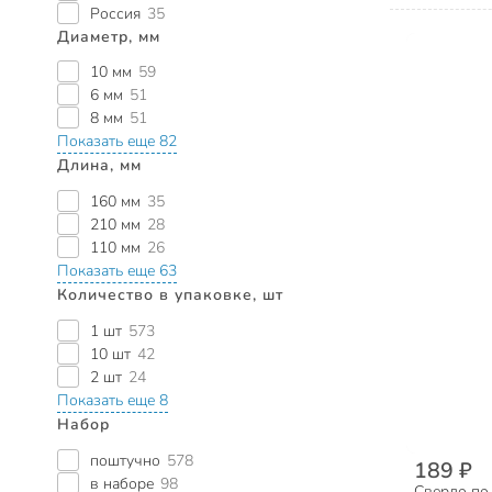
Россия
35
Диаметр, мм
10 мм
59
6 мм
51
8 мм
51
Показать еще 82
Длина, мм
160 мм
35
210 мм
28
110 мм
26
Показать еще 63
Количество в упаковке, шт
1 шт
573
10 шт
42
2 шт
24
Показать еще 8
Набор
поштучно
578
189 ₽
в наборе
98
Сверло по 