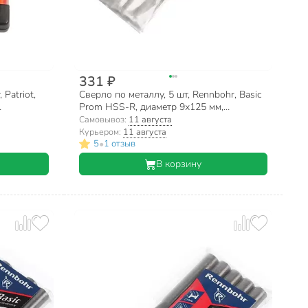
331 ₽
Patriot,
Сверло по металлу, 5 шт, Rennbohr, Basic
Prom HSS-R, диаметр 9х125 мм,
15010104
цилиндрический хвостовик, 461090
Самовывоз:
11 августа
Курьером:
11 августа
•
5
1 отзыв
В корзину