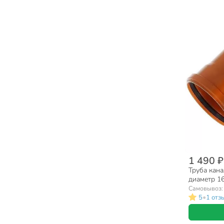
1 490 ₽
Труба кан
диаметр 1
Мультимир
Самовывоз
•
5
1 отз