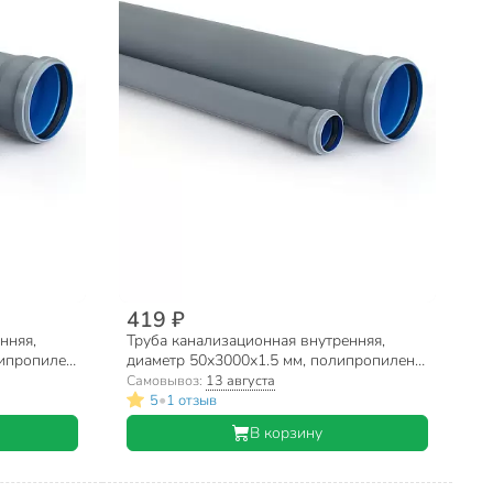
419 ₽
нняя,
Труба канализационная внутренняя,
ипропилен,
диаметр 50х3000х1.5 мм, полипропилен,
RTP, Baikal Eco, серая
Самовывоз:
13 августа
•
5
1 отзыв
В корзину