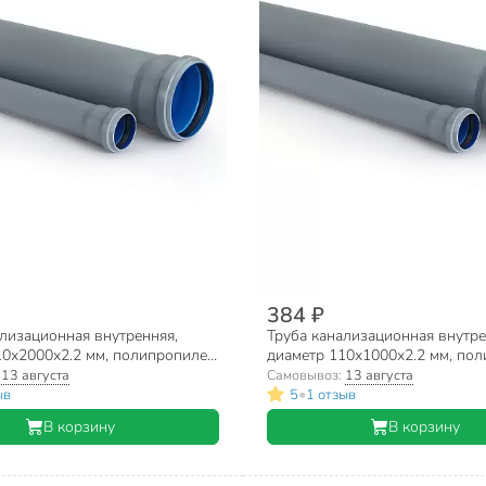
384 ₽
лизационная внутренняя,
Труба канализационная внутре
10х2000х2.2 мм, полипропилен,
диаметр 110х1000х2.2 мм, пол
 Eco, серая
RTP, Baikal Eco, серая
:
13 августа
Самовывоз:
13 августа
•
ыв
5
1 отзыв
В корзину
В корзину