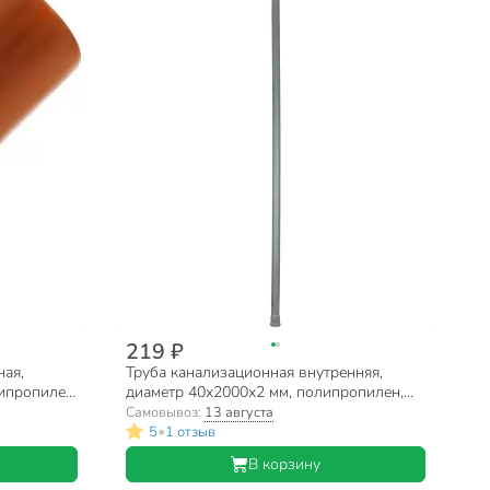
219 ₽
ная,
Труба канализационная внутренняя,
ипропилен,
диаметр 40х2000х2 мм, полипропилен,
Мультимирпласт, серая
Самовывоз:
13 августа
•
5
1 отзыв
В корзину