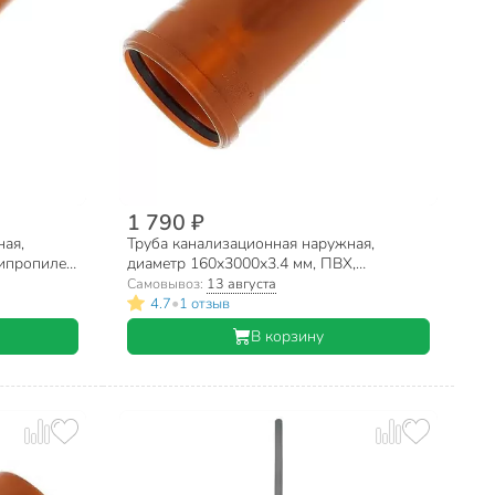
1 790 ₽
ная,
Труба канализационная наружная,
ипропилен,
диаметр 160х3000х3.4 мм, ПВХ,
Нотапласт, рыжая
Самовывоз:
13 августа
•
4.7
1 отзыв
В корзину