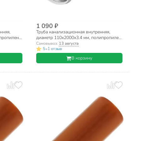
1 090 ₽
нняя,
Труба канализационная внутренняя,
пропилен,
диаметр 110х2000х3.4 мм, полипропилен,
RTP, белая
Самовывоз:
13 августа
•
5
1 отзыв
В корзину