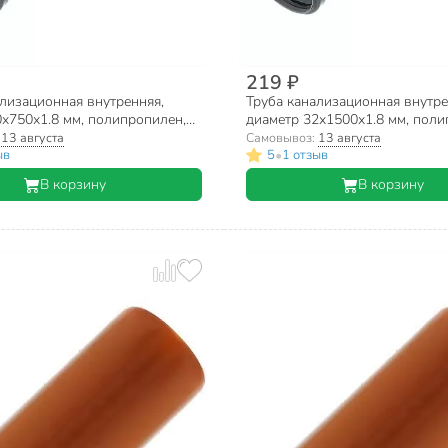
219 ₽
лизационная внутренняя,
Труба канализационная внутре
х750х1.8 мм, полипропилен,
диаметр 32х1500х1.8 мм, поли
RTP, серая
:
13 августа
Самовывоз:
13 августа
•
ыв
5
1 отзыв
В корзину
В корзину