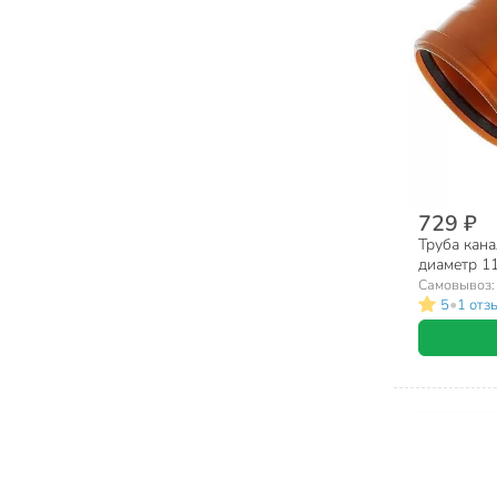
729 ₽
Труба кан
диаметр 1
Нотапласт
Самовывоз
•
5
1 отз