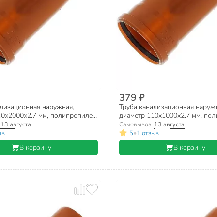
379 ₽
ализационная наружная,
Труба канализационная наруж
10х2000х2.7 мм, полипропилен,
диаметр 110х1000х2.7 мм, пол
, рыжая
Нотапласт, рыжая
:
13 августа
Самовывоз:
13 августа
•
ыв
5
1 отзыв
В корзину
В корзину