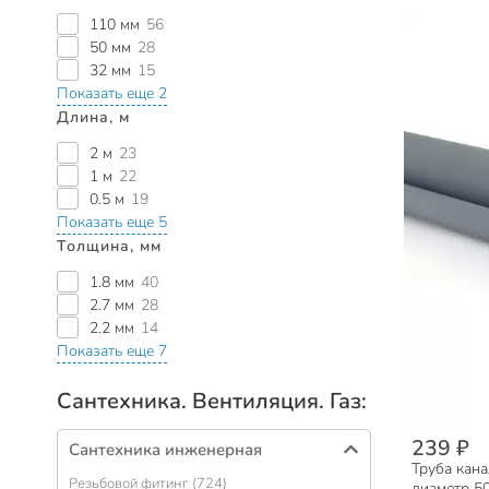
110 мм
56
50 мм
28
32 мм
15
Показать еще 2
Длина, м
2 м
23
1 м
22
0.5 м
19
Показать еще 5
Толщина, мм
1.8 мм
40
2.7 мм
28
2.2 мм
14
Показать еще 7
Сантехника. Вентиляция. Газ:
239 ₽
Сантехника инженерная
Труба кана
Резьбовой фитинг (724)
диаметр 5