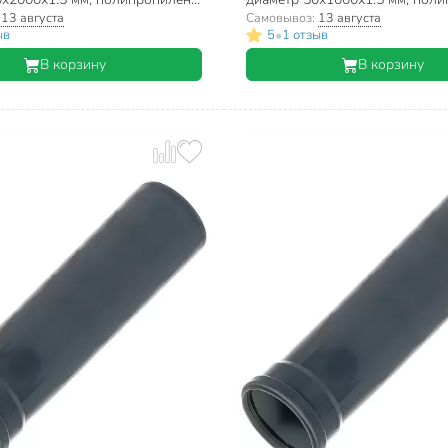
 Eco, серая
RTP, Baikal Eco, серая
:
13 августа
Самовывоз:
13 августа
•
ыв
5
1 отзыв
В корзину
В корзину