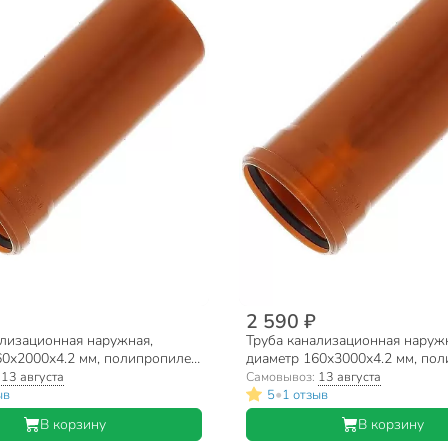
2 590 ₽
ализационная наружная,
Труба канализационная наруж
60х2000х4.2 мм, полипропилен,
диаметр 160х3000х4.2 мм, пол
пласт, рыжая
Мультимирпласт, рыжая
:
13 августа
Самовывоз:
13 августа
•
ыв
5
1 отзыв
В корзину
В корзину