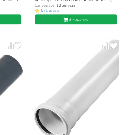
RTP, белая
Самовывоз:
13 августа
•
5
1 отзыв
В корзину