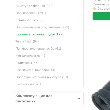
RTP, Baikal
Самовывоз
Арматура запорная (373)
•
5
1 отз
Полипропилен (291)
Канализация (238)
Полиэтилен низкого давления (229)
Канализационные трубы (127)
Теплый пол (64)
Полипропиленовые трубы (61)
Металлопластик (49)
Радиаторы (46)
Расширительные баки (14)
Предохранительная арматура (13)
Счетчики воды (10)
Комплектующие для
сантехники
Сифоны (372)