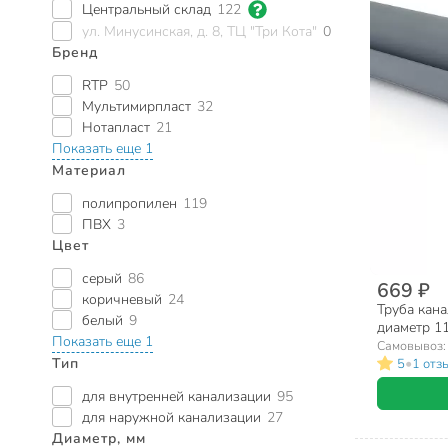
Центральный склад
122
ул. Минусинская, д. 8, ТЦ "Три Кота"
0
Бренд
RTP
50
Мультимирпласт
32
Нотапласт
21
Показать еще 1
Материал
полипропилен
119
ПВХ
3
Цвет
серый
86
669 ₽
коричневый
24
Труба кана
белый
9
диаметр 1
Показать еще 1
RTP, Baikal
Самовывоз
Тип
•
5
1 отз
для внутренней канализации
95
для наружной канализации
27
Диаметр, мм