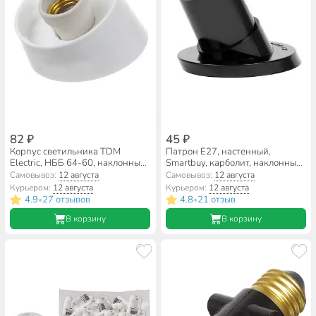
82 ₽
45 ₽
Корпус светильника TDM
Патрон E27, настенный,
Electric, НББ 64-60, наклонный,
Smartbuy, карболит, наклонный,
SQ0320-0002
черный, SBE-LHB-w-E27
Самовывоз:
12 августа
Самовывоз:
12 августа
Курьером:
12 августа
Курьером:
12 августа
4.9
27 отзывов
4.8
21 отзыв
•
•
В корзину
В корзину