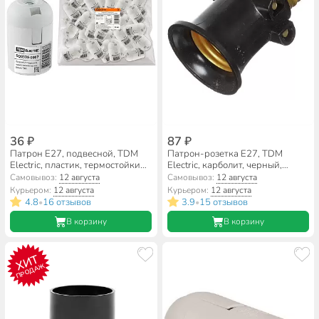
36 ₽
87 ₽
Патрон E27, подвесной, TDM
Патрон-розетка E27, TDM
Electric, пластик, термостойкий,
Electric, карболит, черный,
белый, SQ0335-0007
SQ0335-0022
Самовывоз:
12 августа
Самовывоз:
12 августа
Курьером:
12 августа
Курьером:
12 августа
4.8
16 отзывов
3.9
15 отзывов
•
•
В корзину
В корзину
ХИТ
ПРОДАЖ