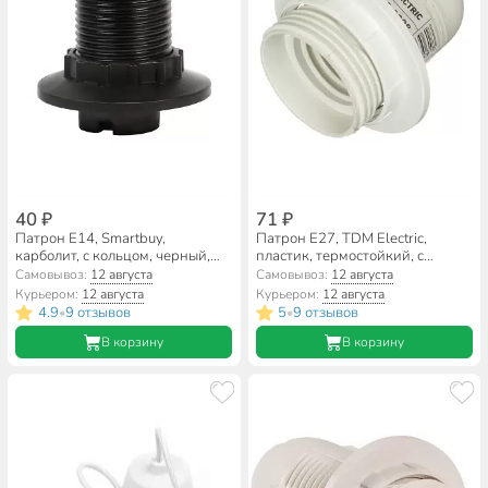
40 ₽
71 ₽
Патрон E14, Smartbuy,
Патрон E27, TDM Electric,
карболит, с кольцом, черный,
пластик, термостойкий, с
SBE-LHB-sr-E14
кольцом, белый, SQ0335-0008
Самовывоз:
12 августа
Самовывоз:
12 августа
Курьером:
12 августа
Курьером:
12 августа
4.9
9 отзывов
5
9 отзывов
•
•
В корзину
В корзину