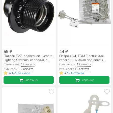
59 ₽
44 ₽
Патрон E27, подвесной, General
Патрон G4, TDM Electric, для
Lighting Systems, карболит, с
галогенных ламп под винты,
кольцом, черный, 474003
SQ0335-0019
Самовывоз:
12 августа
Самовывоз:
12 августа
Курьером:
12 августа
Курьером:
12 августа
4.4
5 отзывов
4.5
4 отзыва
•
•
В корзину
В корзину