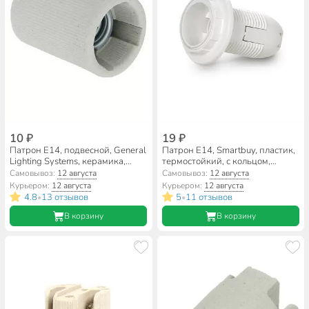
10 ₽
19 ₽
Патрон E14, подвесной, General
Патрон E14, Smartbuy, пластик,
Lighting Systems, керамика,
термостойкий, с кольцом,
белый, 474006
белый, SBE-LHP-sr-E14
Самовывоз:
12 августа
Самовывоз:
12 августа
Курьером:
12 августа
Курьером:
12 августа
4.8
13 отзывов
5
11 отзывов
•
•
В корзину
В корзину