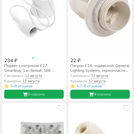
234 ₽
22 ₽
Подвес с патроном E27,
Патрон E14, подвесной, General
Smartbuy, 1 м, белый, SBE-
Lighting Systems, термопластик,
CLHE27s-w
с кольцом, белый, 474009
Самовывоз:
12 августа
Самовывоз:
12 августа
Курьером:
12 августа
Курьером:
12 августа
5
8 отзывов
4.7
6 отзывов
•
•
В корзину
В корзину