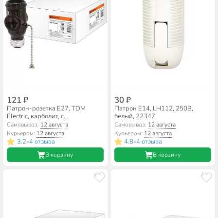
121 ₽
30 ₽
Патрон-розетка E27, TDM
Патрон E14, LH112, 250В,
Electric, карболит, с
белый, 22347
выключателем, черный,
Самовывоз:
12 августа
Самовывоз:
12 августа
SQ0335-0026
Курьером:
12 августа
Курьером:
12 августа
3.2
4 отзыва
4.8
4 отзыва
•
•
В корзину
В корзину