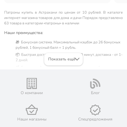
Патроны купить в Астрахани по ценам от 10 рублей. В каталоге
интернет-магазина товаров для дома и дачи Порядок представлено
63 товара в категории «патроны» в наличии
Наши преимущества:
🎁 Бонусная система. Максимальный кэшбэк до 26 бонусных
рублей, 1 бонусный балл = 1 рубль.
📦 Быстрая доставка. Самовывоз от 60 минут, доставка - от 1-
Показать ещё
2 дней.
🛒 Бесплатный самовывоз из магазинов города Астрахань.
Жители Астраханской области могут сделать заказ и оплатить
его онлайн на официальном сайте сети магазинов Порядок.
Мы предлагаем бесплатную курьерскую доставку для товара
«патроны» при заказе от 3000 рублей в такие города, как:
О компании
Блог
Нариманов, Икряное, Камызяк, Красный Яр, Харабали,
Ахтубинск, Володарский, Енотаевка, Лиман, Началово,
Чёрный Яр.
💳 Оплата: онлайн на сайте интернет-гипермаркета или
наличными при получении.
Наши магазины
Спецпредложения
🛍 Скидки, акции, распродажи каждый день!