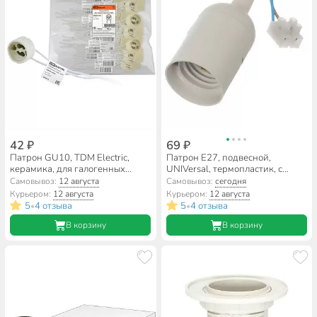
42 ₽
69 ₽
Патрон GU10, TDM Electric,
Патрон Е27, подвесной,
керамика, для галогенных
UNIVersal, термопластик, с
ламп, SQ0335-0018
клеммной колодкой, 4А, 250В,
Самовывоз:
12 августа
Самовывоз:
сегодня
белый
Курьером:
12 августа
Курьером:
12 августа
5
4 отзыва
5
4 отзыва
•
•
В корзину
В корзину