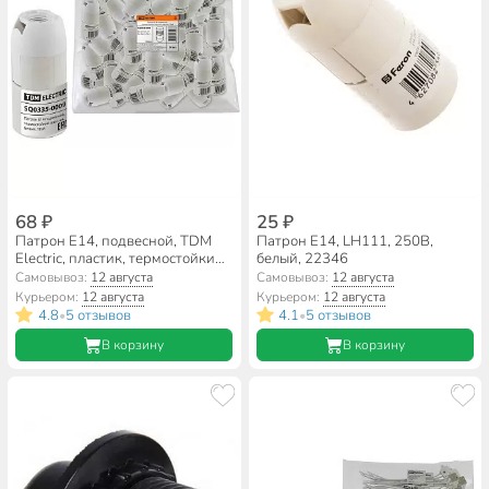
68 ₽
25 ₽
Патрон E14, подвесной, TDM
Патрон E14, LH111, 250В,
Electric, пластик, термостойкий,
белый, 22346
белый, SQ0335-0009
Самовывоз:
12 августа
Самовывоз:
12 августа
Курьером:
12 августа
Курьером:
12 августа
4.8
5 отзывов
4.1
5 отзывов
•
•
В корзину
В корзину