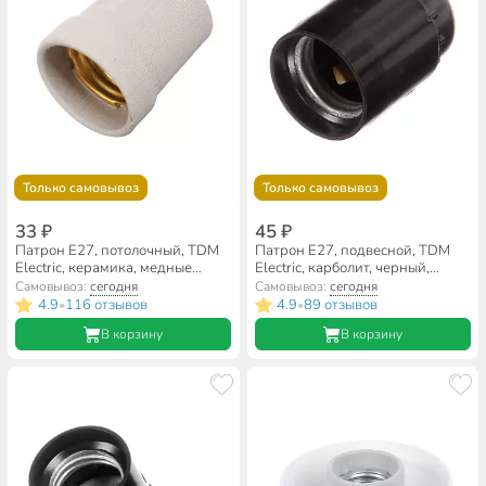
Только самовывоз
Только самовывоз
33 ₽
45 ₽
Патрон E27, потолочный, TDM
Патрон E27, подвесной, TDM
Electric, керамика, медные
Electric, карболит, черный,
контакты и гильза, SQ0319-
SQ0335-0001
Самовывоз:
сегодня
Самовывоз:
сегодня
0002
4.9
116 отзывов
4.9
89 отзывов
•
•
В корзину
В корзину