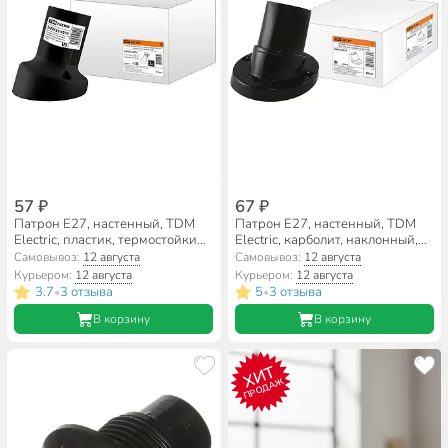
57 ₽
67 ₽
Патрон E27, настенный, TDM
Патрон E27, настенный, TDM
Electric, пластик, термостойкий,
Electric, карболит, наклонный,
наклонный, черный, SQ0335-
черный, SQ0335-0015
Самовывоз:
12 августа
Самовывоз:
12 августа
0076
Курьером:
12 августа
Курьером:
12 августа
3.7
3 отзыва
5
3 отзыва
•
•
В корзину
В корзину
ХИТ
ПРОДАЖ