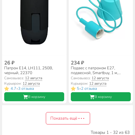
26 ₽
234 ₽
Патрон E14, LH111, 250В,
Подвес с патроном E27,
черный, 22370
подвесной, Smartbuy, 1 м,
бирюзовый, SBE-CLHE27s-t
Самовывоз:
12 августа
Самовывоз:
12 августа
Курьером:
12 августа
Курьером:
12 августа
4.7
3 отзыва
5
2 отзыва
•
•
В корзину
В корзину
Показать ещё
Товары 1 - 32 из 63