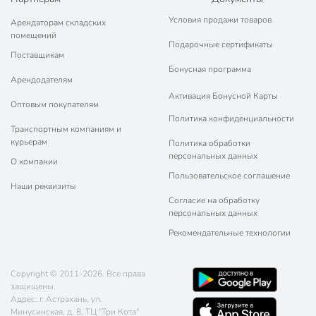
Условия продажи товаров
Арендаторам складских
помещений
Подарочные сертификаты
Поставщикам
Бонусная программа
Арендодателям
Активация Бонусной Карты
Оптовым покупателям
Политика конфиденциальности
Транспортным компаниям и
курьерам
Политика обработки
персональных данных
О компании
Пользовательское соглашение
Наши реквизиты
Согласие на обработку
персональных данных
Рекомендательные технологии
Copyright © 2011-2026. Все права
защищены.
Адрес: г. Астрахань, ул.
Минусинская, д. 8, ТЦ "Три Кота"