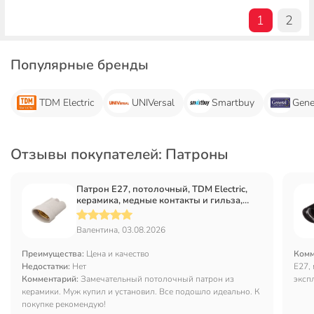
1
2
Популярные бренды
TDM Electric
UNIVersal
Smartbuy
Gene
Отзывы покупателей: Патроны
Патрон E27, потолочный, TDM Electric,
керамика, медные контакты и гильза,
SQ0319-0002
Валентина, 03.08.2026
Преимущества:
Цена и качество
Комм
Недостатки:
Нет
Е27, 
Комментарий:
Замечательный потолочный патрон из
эксп
керамики. Муж купил и установил. Все подошло идеально. К
покупке рекомендую!