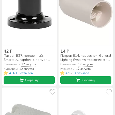
42 ₽
14 ₽
Патрон E27, потолочный,
Патрон E14, подвесной, General
Smartbuy, карболит, прямой,
Lighting Systems, термопластик,
черный, SBE-LHB-c-E27
без кольца, белый, 474011
Самовывоз:
12 августа
Самовывоз:
12 августа
Курьером:
12 августа
Курьером:
12 августа
4.8
13 отзывов
4.9
13 отзывов
•
•
В корзину
В корзину