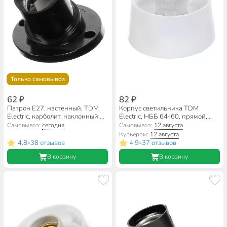
Только самовывоз
62 ₽
82 ₽
Патрон E27, настенный, TDM
Корпус светильника TDM
Electric, карболит, наклонный,
Electric, НББ 64-60, прямой,
SQ0335-0005
SQ0320-0001
Самовывоз:
сегодня
Самовывоз:
12 августа
Курьером:
12 августа
4.8
38 отзывов
4.9
37 отзывов
•
•
В корзину
В корзину