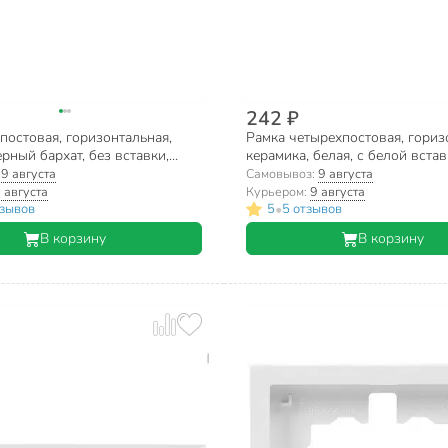
242 ₽
постовая, горизонтальная,
Рамка четырехпостовая, гориз
ерный бархат, без вставки,
керамика, белая, с белой встав
sna, 742-4200-148
Lezard, Mira, 701-0200-149
:
9 августа
Самовывоз:
9 августа
 августа
Курьером:
9 августа
•
тзывов
5
5 отзывов
В корзину
В корзину