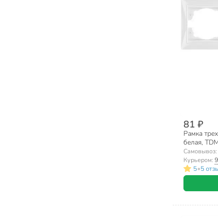
81 ₽
Рамка трех
белая, TDM
0028
Самовывоз
Курьером:
9
•
5
5 отз