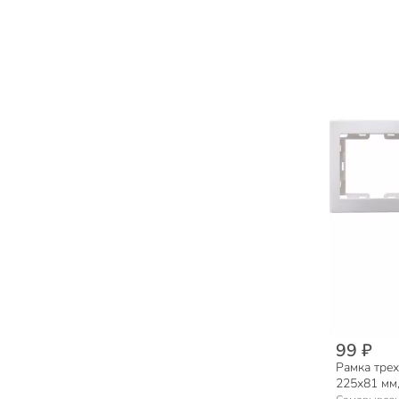
99 ₽
Рамка трех
225х81 мм,