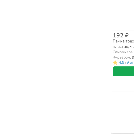
192 ₽
Рамка трех
пластик, ч
Lezard, Ve
Самовывоз
Курьером:
9
•
4.9
9 о