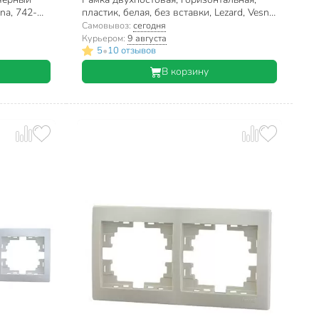
sna, 742-
пластик, белая, без вставки, Lezard, Vesna,
742-0200-147
Самовывоз:
сегодня
Курьером:
9 августа
•
5
10 отзывов
В корзину