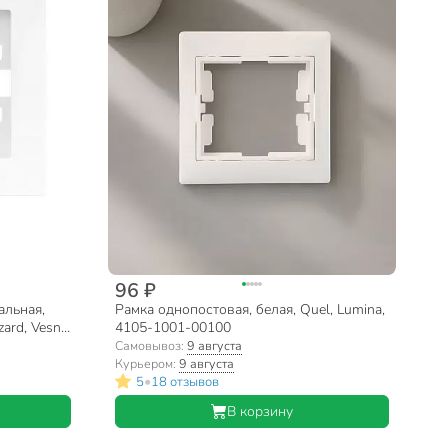
96 ₽
альная,
Рамка однопостовая, белая, Quel, Lumina,
zard, Vesna,
4105-1001-00100
Самовывоз:
9 августа
Курьером:
9 августа
•
5
18 отзывов
В корзину