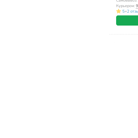
Кварта, E
Самовывоз
Курьером:
9
•
5
2 отз