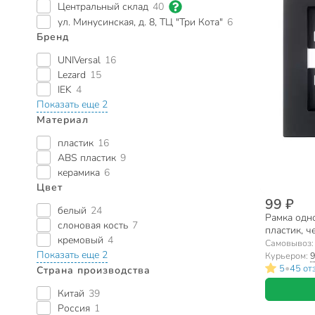
Центральный склад
40
ул. Минусинская, д. 8, ТЦ "Три Кота"
6
Бренд
UNIVersal
16
Lezard
15
IEK
4
Показать еще 2
Материал
пластик
16
ABS пластик
9
керамика
6
Цвет
99 ₽
белый
24
Рамка одно
слоновая кость
7
пластик, ч
кремовый
4
Lezard, Ve
Самовывоз
Показать еще 2
Курьером:
9
•
5
45 от
Страна производства
Китай
39
Россия
1