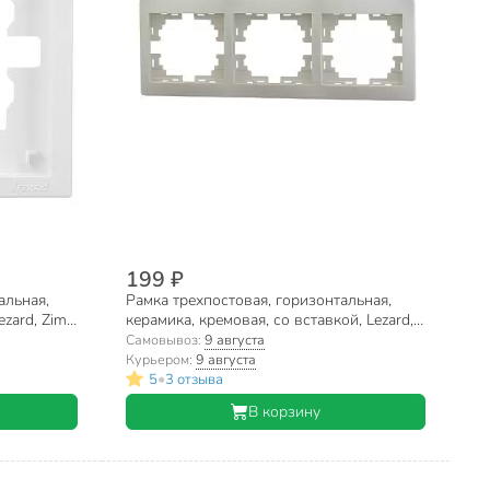
199 ₽
альная,
Рамка трехпостовая, горизонтальная,
zard, Zima,
керамика, кремовая, со вставкой, Lezard,
Mira, 701-0300-148
Самовывоз:
9 августа
Курьером:
9 августа
•
5
3 отзыва
В корзину