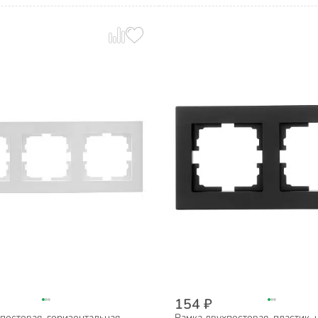
154 ₽
постовая, горизонтальная,
Рамка двухпостовая, пластик,