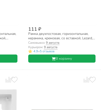
111 ₽
онтальная,
Рамка двухпостовая, горизонтальная,
кой,
керамика, кремовая, со вставкой, Lezard,
Mira, 701-0300-147
Самовывоз:
9 августа
Курьером:
9 августа
•
4.9
5 отзывов
В корзину