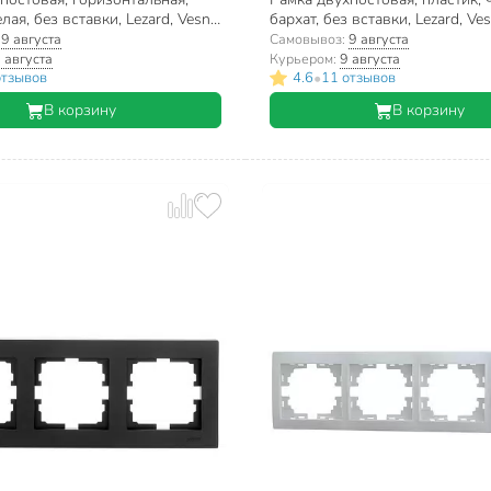
лая, без вставки, Lezard, Vesna,
бархат, без вставки, Lezard, Ve
148
4200-147
:
9 августа
Самовывоз:
9 августа
 августа
Курьером:
9 августа
•
отзывов
4.6
11 отзывов
В корзину
В корзину