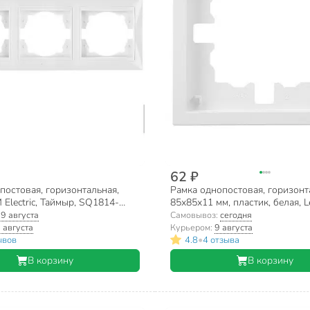
62 ₽
постовая, горизонтальная,
Рамка однопостовая, горизонт
 Electric, Таймыр, SQ1814-
85х85х11 мм, пластик, белая, Le
704-0200-146
:
9 августа
Самовывоз:
сегодня
 августа
Курьером:
9 августа
•
ывов
4.8
4 отзыва
В корзину
В корзину