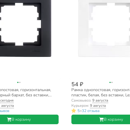
54 ₽
постовая, горизонтальная,
Рамка однопостовая, горизонт
ерный бархат, без вставки,
пластик, белая, без вставки, Le
sna, 742-4200-146
742-0200-146
:
сегодня
Самовывоз:
9 августа
 августа
Курьером:
9 августа
•
зывов
5
32 отзыва
В корзину
В корзину