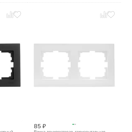
85 ₽
 черный
Рамка двухпостовая, горизонтальная,