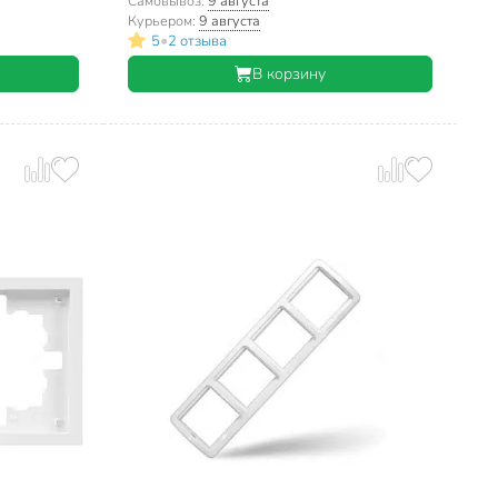
Mira, 701-0300-149
Самовывоз:
9 августа
Курьером:
9 августа
•
5
2 отзыва
В корзину