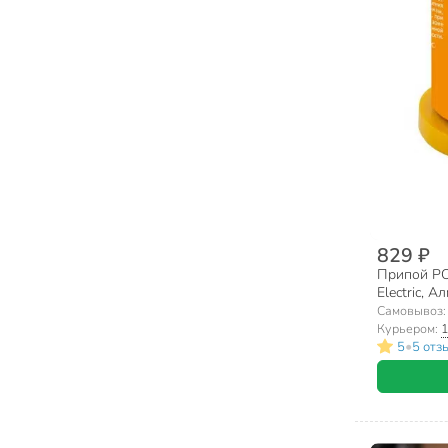
829 ₽
Припой PO
Electric, А
катушка, 
Самовывоз
Курьером:
1
•
5
5 отз