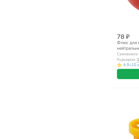
(2)
78 ₽
Флюс для 
нейтральные
банка, SQ
Самовывоз
Курьером:
1
•
4.9
10 