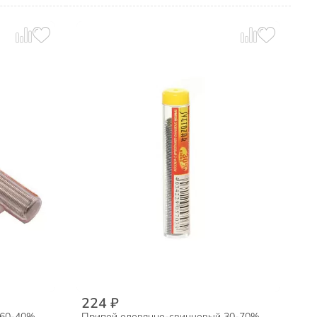
224 ₽
60-40%,
Припой оловянно-свинцовый 30-70%,