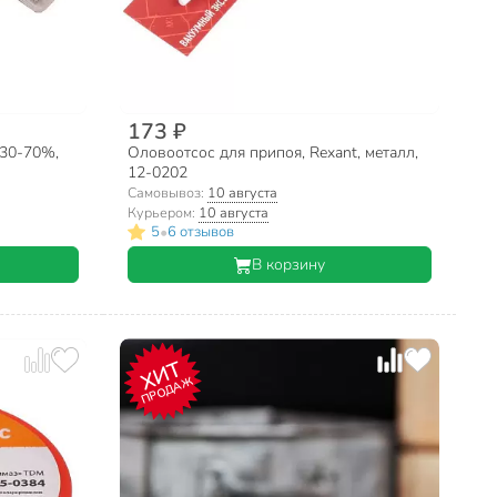
173 ₽
30-70%,
Оловоотсос для припоя, Rexant, металл,
12-0202
Самовывоз:
10 августа
Курьером:
10 августа
•
5
6 отзывов
В корзину
ХИТ
ПРОДАЖ