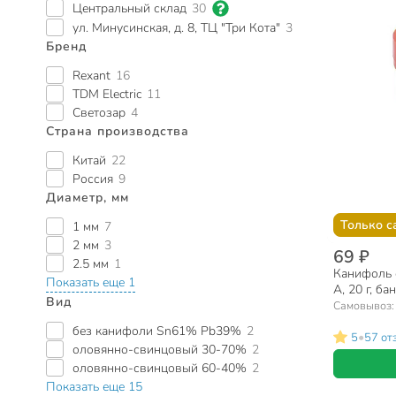
Центральный склад
30
ул. Минусинская, д. 8, ТЦ "Три Кота"
3
Бренд
Rexant
16
TDM Electric
11
Светозар
4
Страна производства
Китай
22
Россия
9
Диаметр, мм
Только с
1 мм
7
2 мм
3
69 ₽
2.5 мм
1
Канифоль с
Показать еще 1
А, 20 г, б
Вид
Самовывоз
без канифоли Sn61% Pb39%
2
•
5
57 от
оловянно-свинцовый 30-70%
2
оловянно-свинцовый 60-40%
2
Показать еще 15