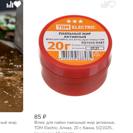
85 ₽
ьный жир,
Флюс для пайки паяльный жир активные,
TDM Electric, Алмаз, 20 г, банка, SQ1025-