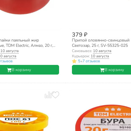
379 ₽
пайки паяльный жир
Припой оловянно-свинцовый 
, TDM Electric, Алмаз, 20 г,
Светозар, 25 г, SV-55325-025
1025-0386
:
10 августа
Самовывоз:
10 августа
0 августа
Курьером:
10 августа
•
отзывов
5
7 отзывов
В корзину
В корзину