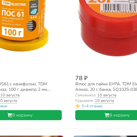
78 ₽
S61,с канифолью, TDM
Флюс для пайки БУРА, TDM Elec
лмаз, 100 г, диаметр 2 мм,
Алмаз, 20 г, банка, SQ1025-03
ГОСТ 21931-76, SQ1025-03
:
10 августа
Самовывоз:
10 августа
0 августа
Курьером:
10 августа
•
ывов
5
4 отзыва
В корзину
В корзину