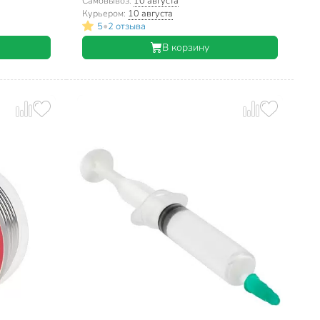
0387
Самовывоз:
10 августа
Курьером:
10 августа
•
5
2 отзыва
В корзину