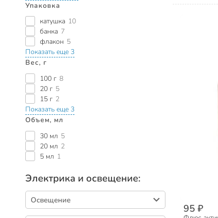
Упаковка
катушка
10
банка
7
флакон
5
Показать еще 3
Вес, г
100 г
8
20 г
5
15 г
2
Показать еще 3
Объем, мл
30 мл
5
20 мл
2
5 мл
1
Электрика и освещение:
Освещение
95 ₽
Лампы светодиодные (333)
Флюс акти