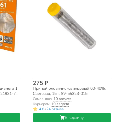
275 ₽
диаметр 1
Припой оловянно-свинцовый 60-40%,
 21931-76,
Светозар, 15 г, SV-55323-015
Q1025-0301
Самовывоз:
10 августа
Курьером:
10 августа
•
4.8
24 отзыва
В корзину