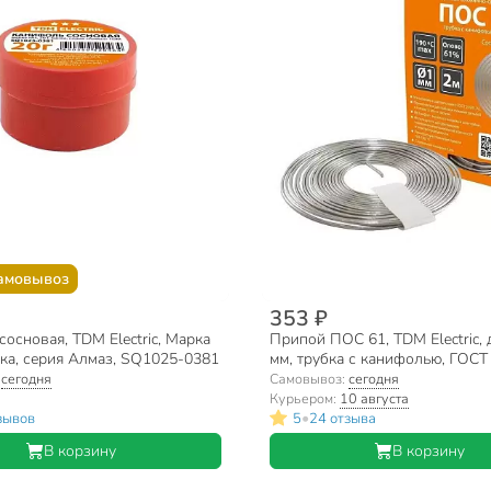
амовывоз
353 ₽
основая, TDM Electric, Марка
Припой ПОС 61, TDM Electric, 
анка, серия Алмаз, SQ1025-0381
мм, трубка с канифолью, ГОСТ
2 м, спираль, серия Алмаз, S
:
сегодня
Самовывоз:
сегодня
Курьером:
10 августа
•
зывов
5
24 отзыва
В корзину
В корзину