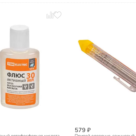
579 ₽
вный ортофосфорная кислота,
Припой оловянно-свинцовый 