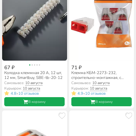
67 ₽
71 ₽
Колодка клеммная 20 А, 12 шт,
Клемма КБМ-2273-232,
12 мм, Smartbuy, SBE-tb-20-12
строительно-монтажная, с
пастой, 5 шт, 2.5 мм², TDM
Самовывоз:
10 августа
Самовывоз:
10 августа
Electric, SQ0517-0121
Курьером:
10 августа
Курьером:
10 августа
4.8
10 отзывов
4.9
10 отзывов
•
•
В корзину
В корзину