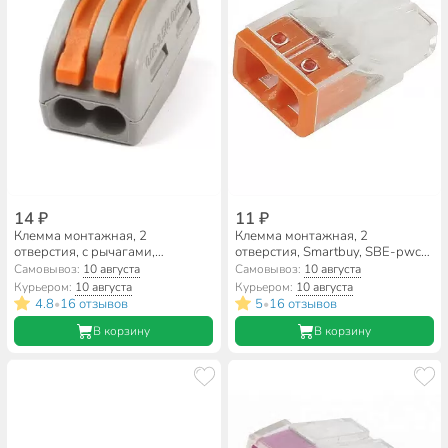
14 ₽
11 ₽
Клемма монтажная, 2
Клемма монтажная, 2
отверстия, с рычагами,
отверстия, Smartbuy, SBE-pwco-
Smartbuy, SBE-cwcc-2
2
Самовывоз:
10 августа
Самовывоз:
10 августа
Курьером:
10 августа
Курьером:
10 августа
4.8
16 отзывов
5
16 отзывов
•
•
В корзину
В корзину