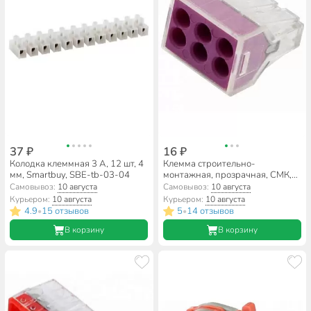
37 ₽
16 ₽
Колодка клеммная 3 А, 12 шт, 4
Клемма строительно-
мм, Smartbuy, SBE-tb-03-04
монтажная, прозрачная, СМК,
6-проводная, 0.75-2.5 мм²,
Самовывоз:
10 августа
Самовывоз:
10 августа
General Lighting Systems,
Курьером:
10 августа
Курьером:
10 августа
800490
4.9
15 отзывов
5
14 отзывов
•
•
В корзину
В корзину