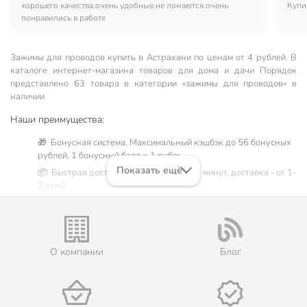
хорошего качества.очень удобные.не ломаются.очень
Купи
понравились в работе
Зажимы для проводов купить в Астрахани по ценам от 4 рублей. В
каталоге интернет-магазина товаров для дома и дачи Порядок
представлено 63 товара в категории «зажимы для проводов» в
наличии
Наши преимущества:
🎁 Бонусная система. Максимальный кэшбэк до 56 бонусных
рублей, 1 бонусный балл = 1 рубль.
Показать ещё
📦 Быстрая доставка. Самовывоз от 60 минут, доставка - от 1-
2 дней.
🛒 Бесплатный самовывоз из магазинов города Астрахань.
Жители Астраханской области могут сделать заказ и оплатить
его онлайн на официальном сайте сети магазинов Порядок.
Мы предлагаем бесплатную курьерскую доставку для товара
О компании
Блог
«зажимы для проводов» при заказе от 3000 рублей в такие
города, как: Нариманов, Икряное, Камызяк, Красный Яр,
Харабали, Ахтубинск, Володарский, Енотаевка, Лиман,
Началово, Чёрный Яр.