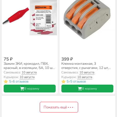
75 ₽
399 ₽
Зажим ЗКИ, крокодил, ПВХ,
Клемма монтажная, 3
красный, в изоляции, 5А, 10 шт,
отверстия, с рычагами, 12 шт,
46 мм, TDM Electric, SQ0541-
Smartbuy, SBE-cwcc-3-rp
Самовывоз:
10 августа
Самовывоз:
10 августа
0003
Курьером:
10 августа
Курьером:
10 августа
5
6 отзывов
5
5 отзывов
•
•
В корзину
В корзину
Показать ещё