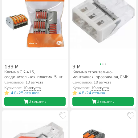
139 ₽
9 ₽
Клемма СК-415,
Клемма строительно-
соединительная, пластик, 5 шт,
монтажная, прозрачная, СМК,
2.5 мм², TDM Electric, SQ0527-
3-проводная, 0.5-2.5 мм²,
Самовывоз:
10 августа
Самовывоз:
10 августа
0013
General Lighting Systems,
Курьером:
10 августа
Курьером:
10 августа
800487
4.8
25 отзывов
4.8
24 отзыва
•
•
В корзину
В корзину