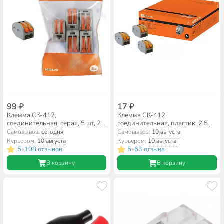
99 ₽
17 ₽
Клемма СК-412,
Клемма СК-412,
соединительная, серая, 5 шт, 2.5
соединительная, пластик, 2.5
мм², TDM Electric, SQ0527-0011
мм², TDM Electric, SQ0527-0001
Самовывоз:
сегодня
Самовывоз:
10 августа
Курьером:
10 августа
Курьером:
10 августа
5
108 отзывов
5
63 отзыва
•
•
В корзину
В корзину