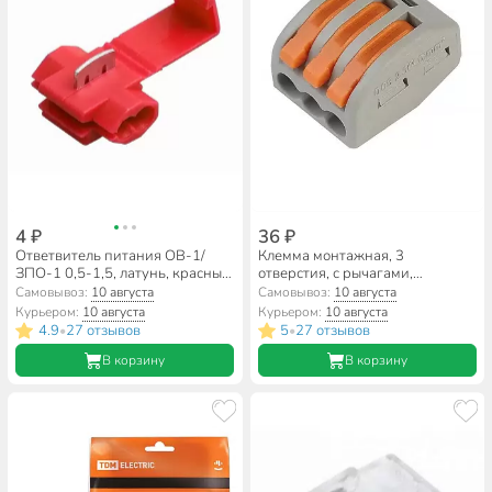
4 ₽
36 ₽
Ответвитель питания ОВ-1/
Клемма монтажная, 3
ЗПО-1 0,5-1,5, латунь, красный,
отверстия, с рычагами,
0.5-1 мм², Rexant, 08-0761
Smartbuy, SBE-cwcc-3
Самовывоз:
10 августа
Самовывоз:
10 августа
Курьером:
10 августа
Курьером:
10 августа
4.9
27 отзывов
5
27 отзывов
•
•
В корзину
В корзину