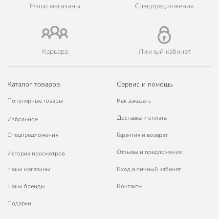
💳 Оплата: онлайн на сайте интернет-гипермаркета или
Наши магазины
Спецпредложения
наличными при получении.
🛍 Скидки, акции, распродажи каждый день!
📜 Только оригинальная продукция. Интернет-гипермаркет
Порядок - официальный представитель ведущих мировых
Карьера
Личный кабинет
марок.
Каталог товаров
Сервис и помощь
Популярные товары
Как заказать
Доставка и оплата
Избранное
Спецпредложения
Гарантия и возврат
Отзывы и предложения
История просмотров
Наши магазины
Вход в личный кабинет
Наши бренды
Контакты
Подарки