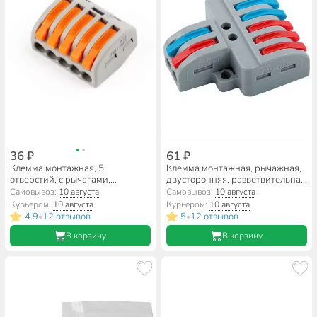
36 ₽
61 ₽
Клемма монтажная, 5
Клемма монтажная, рычажная,
отверстий, с рычагами,
двусторонняя, разветвительная
Smartbuy, SBE-cwcc-5
2х6 проводов, General Lighting
Самовывоз:
10 августа
Самовывоз:
10 августа
Systems, 800496
Курьером:
10 августа
Курьером:
10 августа
4.9
12 отзывов
5
12 отзывов
•
•
В корзину
В корзину