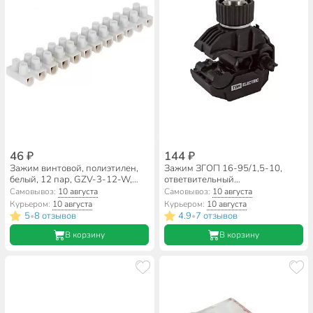
46 ₽
144 ₽
Зажим винтовой, полиэтилен,
Зажим ЗГОП 16-95/1,5-10,
белый, 12 пар, GZV-3-12-W,
ответвительный
3А, General Lighting Systems,
прокалывающий, P6, P616,
Самовывоз:
10 августа
Самовывоз:
10 августа
475400
SLIW11.1, TTD 051, TDM
Курьером:
10 августа
Курьером:
10 августа
Electric, SQ0412-0001
5
8 отзывов
4.9
7 отзывов
•
•
В корзину
В корзину