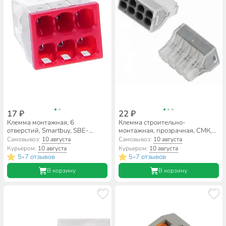
17 ₽
22 ₽
Клемма монтажная, 6
Клемма строительно-
отверстий, Smartbuy, SBE-
монтажная, прозрачная, СМК,
pwco-6
8-проводная, 0.75-2.5 мм²,
Самовывоз:
10 августа
Самовывоз:
10 августа
General Lighting Systems,
Курьером:
10 августа
Курьером:
10 августа
800491
5
7 отзывов
5
7 отзывов
•
•
В корзину
В корзину