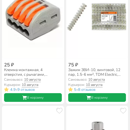
25 ₽
75 ₽
Клемма монтажная, 4
Зажим ЗВИ-10, винтовой, 12
отверстия, с рычагами,
пар, 1.5-6 мм², TDM Electric,
Smartbuy, SBE-cwcc-4
SQ0510-0003
Самовывоз:
10 августа
Самовывоз:
10 августа
Курьером:
10 августа
Курьером:
10 августа
4.9
9 отзывов
5
8 отзывов
•
•
В корзину
В корзину