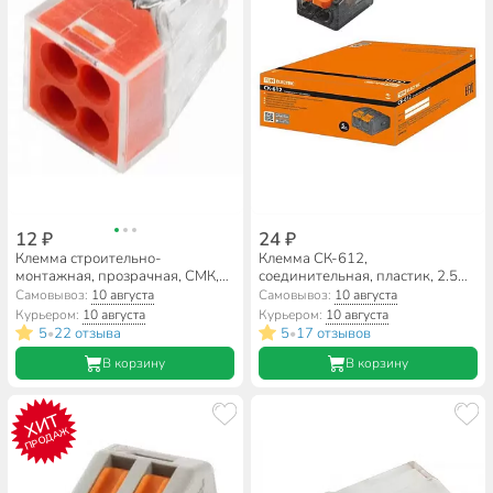
12 ₽
24 ₽
Клемма строительно-
Клемма СК-612,
монтажная, прозрачная, СМК,
соединительная, пластик, 2.5
4-проводная, 0.75-2.5 мм²,
мм², TDM Electric, SQ0527-0021
Самовывоз:
10 августа
Самовывоз:
10 августа
General Lighting Systems,
Курьером:
10 августа
Курьером:
10 августа
800488
5
22 отзыва
5
17 отзывов
•
•
В корзину
В корзину
ХИТ
ПРОДАЖ