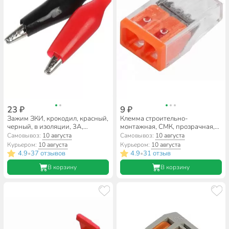
23 ₽
9 ₽
Зажим ЗКИ, крокодил, красный,
Клемма строительно-
черный, в изоляции, 3А,
монтажная, СМК, прозрачная,
1шт+1шт, 40 мм, TDM Electric,
2-проводная, 0.5-2.5 мм²,
Самовывоз:
10 августа
Самовывоз:
10 августа
SQ0541-0025
General Lighting Systems,
Курьером:
10 августа
Курьером:
10 августа
800486
4.9
37 отзывов
4.9
31 отзыв
•
•
В корзину
В корзину