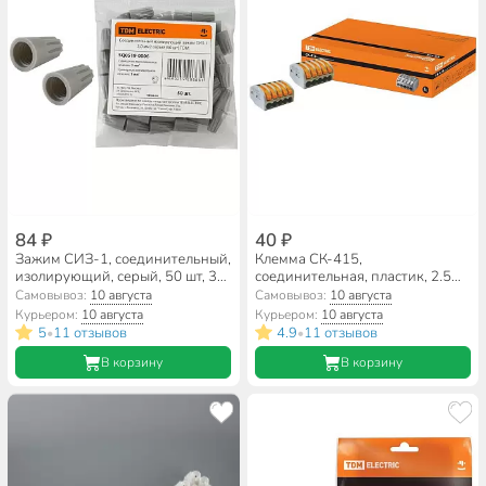
84 ₽
40 ₽
Зажим СИЗ-1, соединительный,
Клемма СК-415,
изолирующий, серый, 50 шт, 3
соединительная, пластик, 2.5
мм², TDM Electric, SQ0519-0006
мм², TDM Electric, SQ0527-0003
Самовывоз:
10 августа
Самовывоз:
10 августа
Курьером:
10 августа
Курьером:
10 августа
5
11 отзывов
4.9
11 отзывов
•
•
В корзину
В корзину