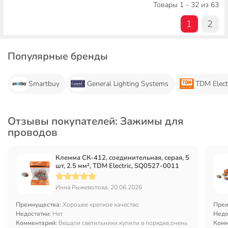
Товары 1 - 32 из 63
1
2
Популярные бренды
Smartbuy
General Lighting Systems
TDM Elect
Отзывы покупателей: Зажимы для
проводов
Клемма СК-412, соединительная, серая, 5
шт, 2.5 мм², TDM Electric, SQ0527-0011
Инна Рыжеволова, 20.06.2026
Преимущества:
Хорошее крепкое качество
Преи
Недостатки:
Нет
Недо
Комментарий:
Вешали светильники.купили в порядке,очень
Комм