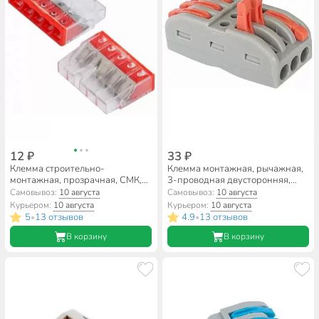
12 ₽
33 ₽
Клемма строительно-
Клемма монтажная, рычажная,
монтажная, прозрачная, СМК,
3-проводная двусторонняя,
5-проводная, 0.5-2.5 мм²,
General Lighting Systems,
Самовывоз:
10 августа
Самовывоз:
10 августа
General Lighting Systems,
800485
Курьером:
10 августа
Курьером:
10 августа
800489
5
13 отзывов
4.9
13 отзывов
•
•
В корзину
В корзину