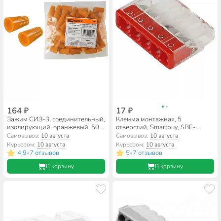
164 ₽
17 ₽
Зажим СИЗ-3, соединительный,
Клемма монтажная, 5
изолирующий, оранжевый, 50
отверстий, Smartbuy, SBE-
шт, 5.5 мм², TDM Electric,
pwco-5
Самовывоз:
10 августа
Самовывоз:
10 августа
SQ0519-0008
Курьером:
10 августа
Курьером:
10 августа
4.9
7 отзывов
5
7 отзывов
•
•
В корзину
В корзину