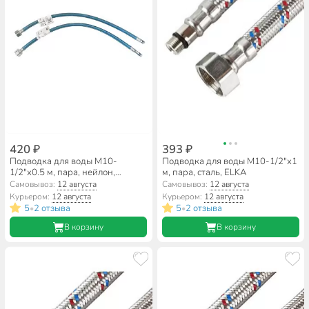
420 ₽
393 ₽
Подводка для воды М10-
Подводка для воды М10-1/2"х1
1/2"х0.5 м, пара, нейлон,
м, пара, сталь, ELKA
полимер, РМС
Самовывоз:
12 августа
Самовывоз:
12 августа
Курьером:
12 августа
Курьером:
12 августа
5
2 отзыва
5
2 отзыва
•
•
В корзину
В корзину