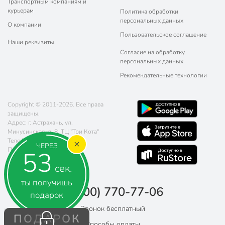
Транспортным компаниям и
курьерам
Политика обработки
персональных данных
О компании
Пользовательское соглашение
Наши реквизиты
Согласие на обработку
персональных данных
Рекомендательные технологии
Copyright © 2011-2026. Все права
защищены.
Адрес: г. Астрахань, ул.
Минусинская, д. 8, ТЦ "Три Кота"
Телефон:
8 (800) 770-77-06
ЧЕРЕЗ
Почта:
sales@poryadok.ru
52
сек.
ты получишь
8 (800) 770-77-06
подарок
Звонок бесплатный
ПОДАРОК
Способы оплаты