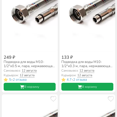
249 ₽
133 ₽
Подводка для воды М10-
Подводка для воды М10-
1/2"х0.5 м, пара, нержавеющая
1/2"х0.3 м, пара, нержавеющая
сталь, Valfex
сталь, Valfex
Самовывоз:
12 августа
Самовывоз:
12 августа
Курьером:
12 августа
Курьером:
12 августа
5
2 отзыва
4.7
2 отзыва
•
•
В корзину
В корзину