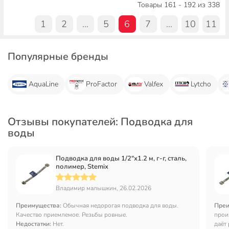
Товары 161 - 192 из 338
1
2
...
5
6
7
...
10
11
Популярные бренды
AquaLine
ProFactor
Valfex
Lytcho
Отзывы покупателей: Подводка для
воды
Подводка для воды 1/2"х1.2 м, г-г, сталь,
полимер, Stemix
Владимир малышкин, 26.02.2026
Преимущества:
Обычная недорогая подводка для воды.
Преи
Качество приемлемое. Резьбы ровные.
прои
Недостатки:
Нет.
даёт