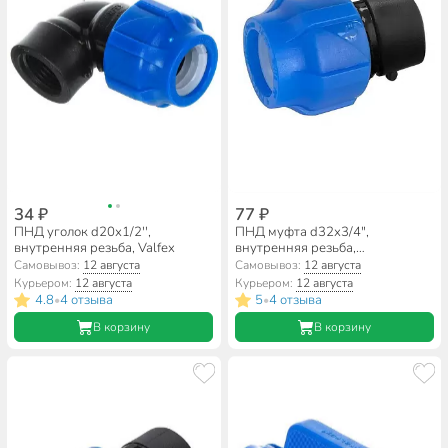
34 ₽
77 ₽
ПНД уголок d20х1/2'',
ПНД муфта d32х3/4",
внутренняя резьба, Valfex
внутренняя резьба,
соединительная, Valfex
Самовывоз:
12 августа
Самовывоз:
12 августа
Курьером:
12 августа
Курьером:
12 августа
4.8
4 отзыва
5
4 отзыва
•
•
В корзину
В корзину