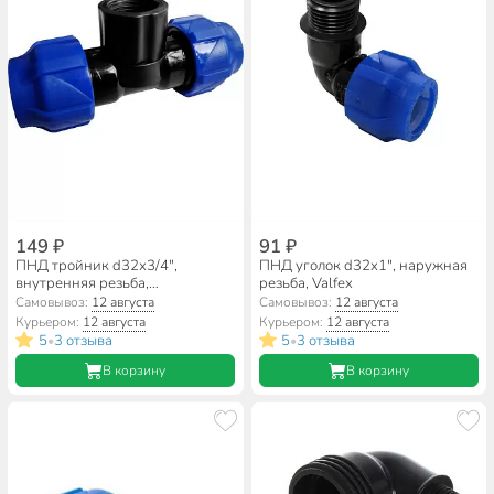
149 ₽
91 ₽
ПНД тройник d32х3/4",
ПНД уголок d32х1", наружная
внутренняя резьба,
резьба, Valfex
переходной, Valfex
Самовывоз:
12 августа
Самовывоз:
12 августа
Курьером:
12 августа
Курьером:
12 августа
5
3 отзыва
5
3 отзыва
•
•
В корзину
В корзину