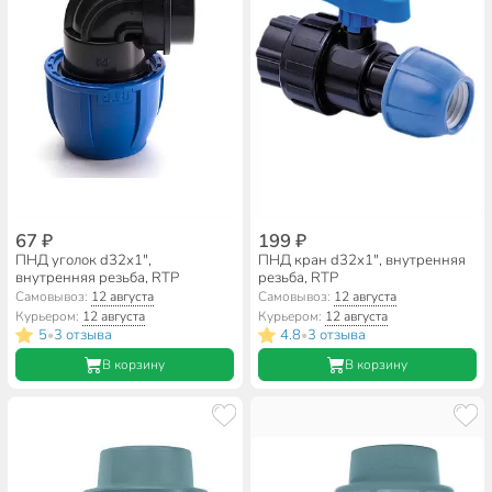
67 ₽
199 ₽
ПНД уголок d32х1",
ПНД кран d32х1", внутренняя
внутренняя резьба, RTP
резьба, RTP
Самовывоз:
12 августа
Самовывоз:
12 августа
Курьером:
12 августа
Курьером:
12 августа
5
3 отзыва
4.8
3 отзыва
•
•
В корзину
В корзину