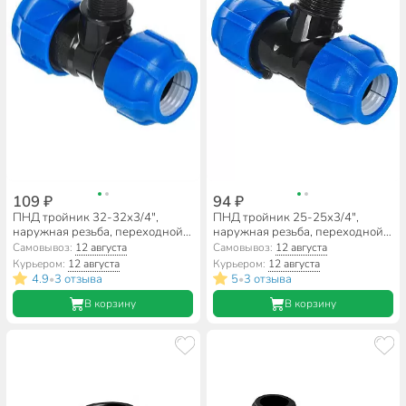
109 ₽
94 ₽
ПНД тройник 32-32х3/4",
ПНД тройник 25-25х3/4",
наружная резьба, переходной,
наружная резьба, переходной,
Valfex
Valfex
Самовывоз:
12 августа
Самовывоз:
12 августа
Курьером:
12 августа
Курьером:
12 августа
4.9
3 отзыва
5
3 отзыва
•
•
В корзину
В корзину