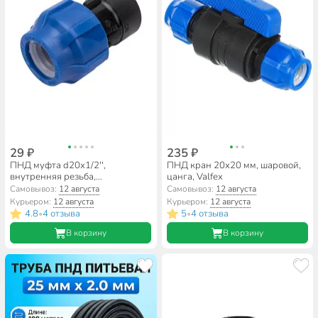
29 ₽
235 ₽
ПНД муфта d20х1/2'',
ПНД кран 20х20 мм, шаровой,
внутренняя резьба,
цанга, Valfex
соединительная, Valfex
Самовывоз:
12 августа
Самовывоз:
12 августа
Курьером:
12 августа
Курьером:
12 августа
4.8
4 отзыва
5
4 отзыва
•
•
В корзину
В корзину