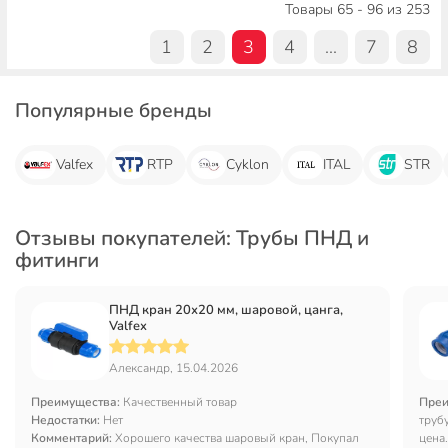
Товары 65 - 96 из 253
1
2
3
4
...
7
8
Популярные бренды
Valfex
RTP
Cyklon
ITAL
STR
Отзывы покупателей: Трубы ПНД и
фитинги
ПНД кран 20х20 мм, шаровой, цанга,
Valfex
Александр, 15.04.2026
Преимущества:
Качественный товар
Преи
Недостатки:
Нет
труб
Комментарий:
Хорошего качества шаровый кран, Покупал
цена.