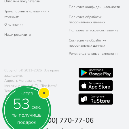
Оптовым покупателям
Политика конфиденциальности
Транспортным компаниям и
курьерам
Политика обработки
персональных данных
О компании
Пользовательское соглашение
Наши реквизиты
Согласие на обработку
персональных данных
Рекомендательные технологии
Copyright © 2011-2026. Все права
защищены.
Адрес: г. Астрахань, ул.
Минусинская, д. 8, ТЦ "Три Кота"
Телефон:
8 (800) 770-77-06
ЧЕРЕЗ
Почта:
sales@poryadok.ru
52
сек.
ты получишь
8 (800) 770-77-06
подарок