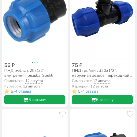
56 ₽
75 ₽
ПНД муфта d25х1/2'',
ПНД тройник d20х1/2'',
внутренняя резьба, Spektr
наружная резьба, переходной,
Valfex
Самовывоз:
12 августа
Самовывоз:
12 августа
Курьером:
12 августа
Курьером:
12 августа
5
4 отзыва
5
4 отзыва
•
•
В корзину
В корзину