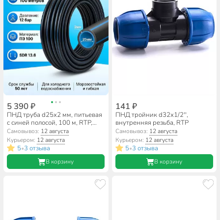
5 390 ₽
141 ₽
ПНД труба d25х2 мм, питьевая
ПНД тройник d32х1/2'',
с синей полосой, 100 м, RTP,
внутренняя резьба, RTP
ПЭ100
Самовывоз:
12 августа
Самовывоз:
12 августа
Курьером:
12 августа
Курьером:
12 августа
5
3 отзыва
5
3 отзыва
•
•
В корзину
В корзину