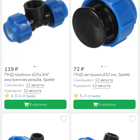
119 ₽
72 ₽
ПНД тройник d25х3/4",
ПНД заглушка d32 мм, Spektr
внутренняя резьба, Spektr
Самовывоз:
12 августа
Самовывоз:
12 августа
Курьером:
12 августа
Курьером:
12 августа
4.3
3 отзыва
5
3 отзыва
•
•
В корзину
В корзину